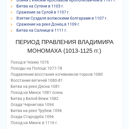
Война с князем Ярославом Ярополковичем в 1101 г.
Битва на Сутени в 1103 г.
Сражение за Сулой в 1107 г.
Взятие Суздаля волжскими болгарами в 1107 г.
Сражение на реке Донец в 1109 г.
Битва на Салнице в 1111 г.
ПЕРИОД ПРАВЛЕНИЯ ВЛАДИМИРА
МОНОМАХА (1013-1125 гг.)
По­ход в Че­хию 1076
По­ходы на По­лоцк 1077-78
По­дав­ле­ние вос­ста­ния ко­чев­ни­ков-тор­ков 1080
Вос­ста­ние вя­тичей 1080-81
Бит­ва на ре­ке Дес­на 1081
По­ход на Минск 1081 осень
Бит­ва у Бе­лой Ве­жи 1082
Оса­да Чер­ни­гова 1094
Бит­ва на ре­ке Тру­беж 1096
Оса­да Ста­роду­ба 1096
По­ход на Минск в 1116 г.