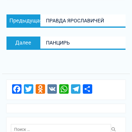
Навигация
Предыдущая
Предыдущая
ПРАВДА ЯРОСЛАВИЧЕЙ
по
запись:
записям
Следующая
Далее
ПАНЦИРЬ
запись:
Facebook
Twitter
Odnoklassniki
VK
WhatsApp
Telegram
Отправи
Поиск
по: