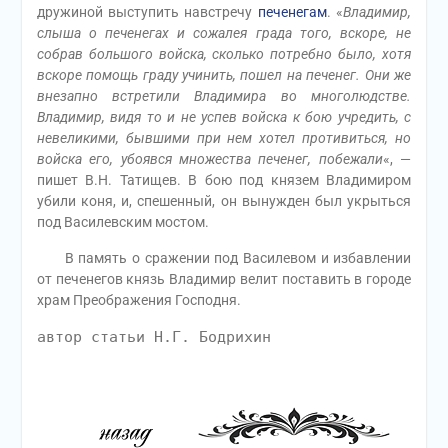
дружиной выступить навстречу
печенегам
. «
Владимир,
слыша о печенегах и сожалея града того, вскоре, не
собрав большого войска, сколько потребно было, хотя
вскоре помощь граду учинить, пошел на печенег. Они же
внезапно встретили Владимира во многолюдстве.
Владимир, видя то и не успев войска к бою учредить, с
невеликими, бывшими при нем хотел противиться, но
войска его, убоявся множества печенег, побежали
«, —
пишет В.Н. Татищев. В бою под князем Владимиром
убили коня, и, спешенный, он вынужден был укрыться
под Василевским мостом.
В память о сражении под Василевом и избавлении
от печенегов князь Владимир велит поставить в городе
храм Преображения Господня.
автор статьи Н.Г. Бодрихин