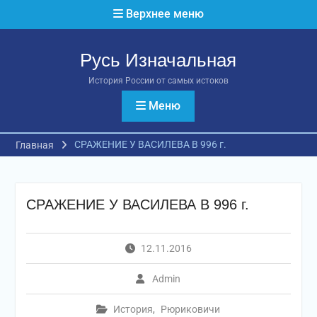
Перейти
Верхнее меню
к
содержимому
Русь Изначальная
История России от самых истоков
Меню
СРАЖЕНИЕ У ВАСИЛЕВА В 996 г.
Главная
СРАЖЕНИЕ У ВАСИЛЕВА В 996 г.
12.11.2016
Admin
История
,
Рюриковичи