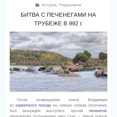
История
,
Рюриковичи
БИТВА С ПЕЧЕНЕГАМИ НА
ТРУБЕЖЕ В 992 г.
После возвращения князя Владимира
из
хорватского похода
он, спешно собрав ополчение,
был вынужден выступить против
печенегов
,
перешедших пограничную реку Сулу — левый приток