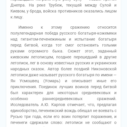
Днепра. На реке Трубеж, текущей между Сулой и
Киевом, у брода, войска противников оказались лицом
к лицу.
Именно к этому сражению относится
полулегендарная победа русского богатыря-кожемяки
над гигантом-печенежиным и испытание богатыря
перед битвой, когда тот смог остановить голыми
руками огромного быка. Сюжет этот, заданный
киевским летописцем, позднее перешедший в другие
летописи, лег в основу известных русских и украинских
народных сказок. Автор более поздней Никоновской
летописи даже называет русского богатыря по имени —
Ян Усмошвец (Усмарь) и описывает иные его
приключения. Поединок лучших воинов перед битвой
был характерен для некоторых средневековых и
особенно раннесредневековых сражений.
Исследователь А.Ю. Карпов отмечает, что, предлагая
единоборство, печенежский вождь обещал не воевать с
Русью три года, если его воин потерпит поражение, и
печенеги сдержали слово: летописи не сообщают о