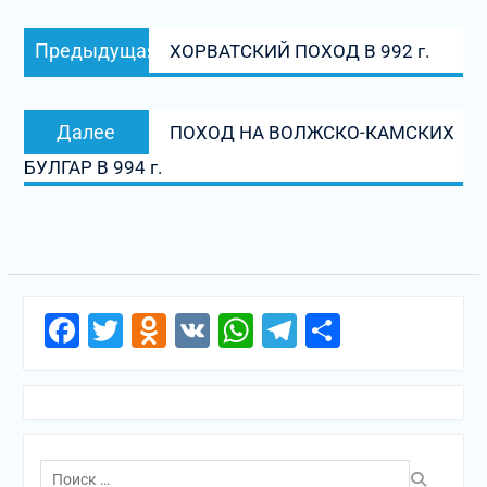
Навигация
Предыдущая
Предыдущая
ХОРВАТСКИЙ ПОХОД В 992 г.
по
запись:
записям
Следующая
Далее
ПОХОД НА ВОЛЖСКО-КАМСКИХ
запись:
БУЛГАР В 994 г.
Facebook
Twitter
Odnoklassniki
VK
WhatsApp
Telegram
Отправи
Поиск
по: