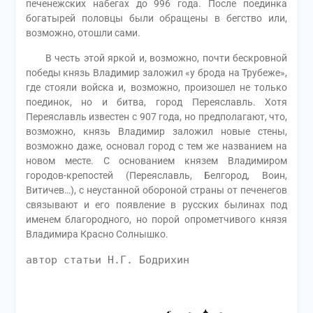
печенежских набегах до 996 года. После поединка
богатырей половцы были обращены в бегство или,
возможно, отошли сами.
В честь этой яркой и, возможно, почти бескровной
победы князь Владимир заложил «у брода на Трубеже»,
где стояли войска и, возможно, произошел не только
поединок, но и битва, город Переяславль. Хотя
Переяславль известен с 907 года, но предполагают, что,
возможно, князь Владимир заложил новые стены,
возможно даже, основал город с тем же названием на
новом месте. С основанием князем Владимиром
городов-крепостей (Переяславль, Белгород, Воин,
Витичев…), с неустанной обороной страны от печенегов
связывают и его появление в русских былинах под
именем благородного, но порой опрометчивого князя
Владимира Красно Солнышко.
автор статьи Н.Г. Бодрихин