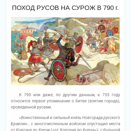
ПОХОД РУСОВ НА СУРОЖ В 790 г.
К 790 или даже, по другим данным, к 755 году
относится первое упоминание о битве (взятии города),
проведенной русами.
»
Воинственный и сильный князь Новгорада русского
Бравлин… с многочисленным войском опустощил места
от Корсуня до Керчи
(«от Корсуня до Корча»)
, с большой