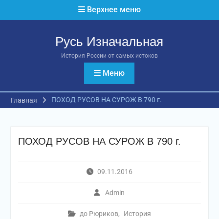
Перейти
Верхнее меню
к
содержимому
Русь Изначальная
История России от самых истоков
Меню
ПОХОД РУСОВ НА СУРОЖ В 790 г.
Главная
ПОХОД РУСОВ НА СУРОЖ В 790 г.
09.11.2016
Admin
до Рюриков
,
История