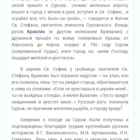
силой пришел к Сурожу… сломал железные ворота,
вошел в город с мечом в руке, вступил в Св. Софию… и
ограбил все, что было на гробе
«, — говорится в Житии
Св. Стефана, святителя, епископа Сурожского. Вождь
русов
Бравлин
(в другом написании Бравалин) с
дружиной прошёл по всему побережью Крыма, от
Херсонеса до Керчи, осадил в 790 году Сурож
(современный Судак), взял город, но, «
вняв Господу,
пощадил жителей и крестился
«.
В церкви Св. Софии, у гробницы святителя Св.
Стефана, Бравлин был поражен недугом — он упал, изо
рта полилась пена, тут он увидел старца, обратившегося
к нему со словами: «
Если не крестишься в церкви моей…
ты не выйдешь отсюда
«, и велел Бравлин: «
Пусть придут
священники и крестят меня…
» Русская рать покинула
1
Сурож, не причинив жителям ущерба, а городу вреда
.
Сведения о походе на Сурож были получены и
подтверждены благодаря трудам крупнейших русских
историков: В.Г. Васильевского, М.И. Артамонова, Л.Н.
Гумилева… Ведь речь в них идет о периоде, когда не