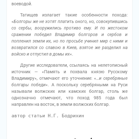
воеводой.
Татищев излагает такие особенности похода:
«
Болгоры же не хотят платить оного, но, совокупившись
со сербы, вооружились противо ему. И по жестоком
сражении победил Владимир болгоров и сербов и
попленил земли их, но по просьбе учинил мир с ними и
возвратился со славою в Киев, взятое же разделил на
войско и отпустил в домы их
«.
Другие исследователи, ссылаясь на нелетописный
источник — «Память и похвала князю Русскому
Владимиру», отмечают его уточнение: «
…и серебряные
болгары победи
«. А поскольку серебряными на Руси
называли волжских или камских болгар, столь же
однозначно отмечают, что поход 985 года был
направлен на восток, в земли волжских болгар.
автор статьи Н.Г. Бодрихин