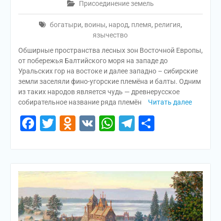
Присоединение земель
богатыри
,
воины
,
народ
,
племя
,
религия
,
язычество
Обширные пространства лесных зон Восточной Европы,
от побережья Балтийского моря на западе до
Уральских гор на востоке и далее западно – сибирские
земли заселяли фино-угорские племёна и балты. Одним
из таких народов является чудь — древнерусское
собирательное название ряда племён
Читать далее
Facebook
Twitter
Odnoklassniki
VK
WhatsApp
Telegram
Отправи