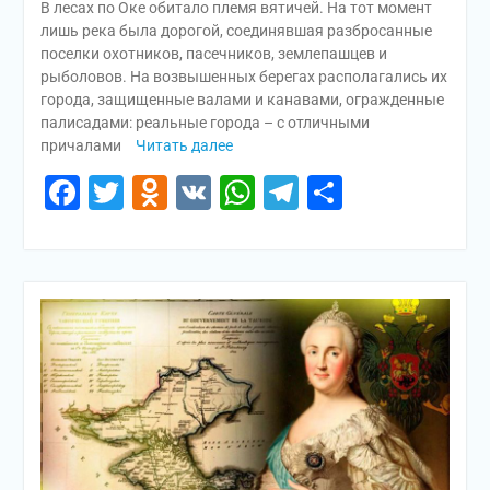
В лесах по Оке обитало племя вятичей. На тот момент
лишь река была дорогой, соединявшая разбросанные
поселки охотников, пасечников, землепашцев и
рыболовов. На возвышенных берегах располагались их
города, защищенные валами и канавами, огражденные
палисадами: реальные города – с отличными
причалами
Читать далее
Facebook
Twitter
Odnoklassniki
VK
WhatsApp
Telegram
Отправи