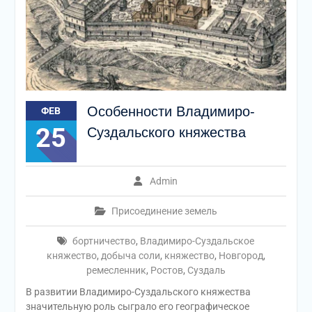
Особенности Владимиро-
ФЕВ
25
Cуздальского княжества
Admin
Присоединение земель
бортничество
,
Владимиро-Суздальское
княжество
,
добыча соли
,
княжество
,
Новгород
,
ремесленник
,
Ростов
,
Суздаль
В развитии Владимиро-Суздальского княжества
значительную роль сыграло его географическое