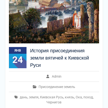
История присоединения
ЯНВ
24
земли вятичей к Киевской
Руси
Admin
Присоединение земель
дань
,
земля
,
Киевская Русь
,
князь
,
Ока
,
поход
,
Чернигов