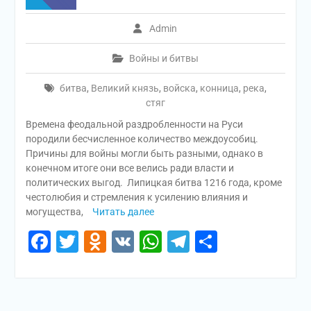
Admin
Войны и битвы
битва
,
Великий князь
,
войска
,
конница
,
река
,
стяг
Времена феодальной раздробленности на Руси
породили бесчисленное количество междоусобиц.
Причины для войны могли быть разными, однако в
конечном итоге они все велись ради власти и
политических выгод. Липицкая битва 1216 года, кроме
честолюбия и стремления к усилению влияния и
могущества,
Читать далее
Facebook
Twitter
Odnoklassniki
VK
WhatsApp
Telegram
Отправи