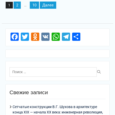
Пагинация
2
10
Далее
1
…
записей
Facebook
Twitter
Odnoklassniki
VK
WhatsApp
Telegram
Отправи
Поиск
по:
Свежие записи
Сетчатые конструкции В.Г. Шухова в архитектуре
конца XIX — начала XX века: инженерная революция,