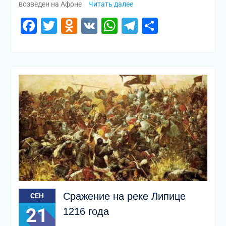
возведен на Афоне
Читать далее
Facebook
Twitter
Odnoklassniki
VK
WhatsApp
Telegram
Отправи
Сражение на реке Липице
СЕН
21
1216 года