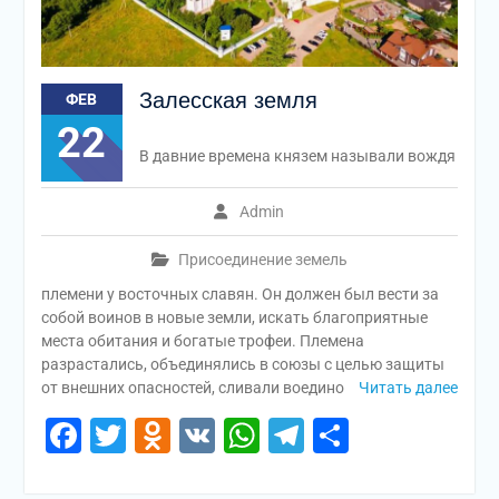
Залесская земля
ФЕВ
22
В давние времена князем называли вождя
Admin
Присоединение земель
племени у восточных славян. Он должен был вести за
собой воинов в новые земли, искать благоприятные
места обитания и богатые трофеи. Племена
разрастались, объединялись в союзы с целью защиты
от внешних опасностей, сливали воедино
Читать далее
Facebook
Twitter
Odnoklassniki
VK
WhatsApp
Telegram
Отправи