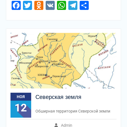
Facebook
Twitter
Odnoklassniki
VK
WhatsApp
Telegram
Отправи
Северская земля
НОЯ
12
Обширная территория Северской земли
Admin