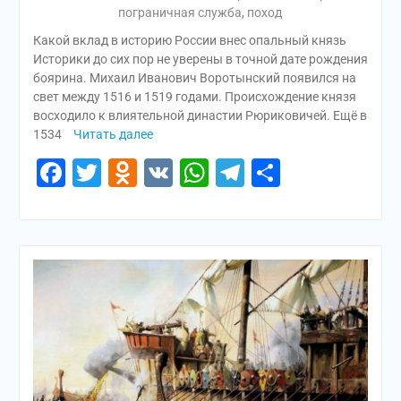
пограничная служба
,
поход
Какой вклад в историю России внес опальный князь
Историки до сих пор не уверены в точной дате рождения
боярина. Михаил Иванович Воротынский появился на
свет между 1516 и 1519 годами. Происхождение князя
восходило к влиятельной династии Рюриковичей. Ещё в
1534
Читать далее
Facebook
Twitter
Odnoklassniki
VK
WhatsApp
Telegram
Отправи