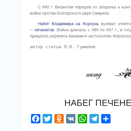
С 990 г. Византия перешла от обороны к контр
войну против болгарского царя Самуила.
Набег Владимира на Корсунь
вызвал ответн
—
печенегов
. Война длилась с 989 по 997 г., и то
пришлось укрепить валами и частоколом. Корсунск
автор статьи Л.Н. Гумилев
НАБЕГ ПЕЧЕНЕГ
Facebook
Twitter
Odnoklassniki
VK
WhatsApp
Telegr
Отп