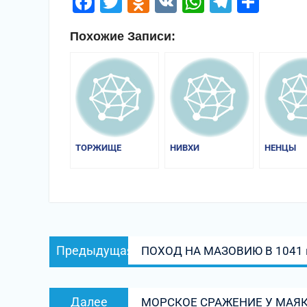
Facebook
Twitter
Odnoklassniki
VK
WhatsApp
Telegr
Отп
Похожие Записи:
ТОРЖИЩЕ
НИВХИ
НЕНЦЫ
Навигация
Предыдущая
Предыдущая
ПОХОД НА МАЗОВИЮ В 1041 г
по
запись:
записям
Следующая
Далее
МОРСКОЕ СРАЖЕНИЕ У МАЯКА