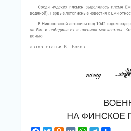
Среди чудских племен выделялось племя Емь,
водяной). Первые летописные известия о Еми относя
В Никоновской летописи под 1042 годом содерж
на Емь и победиша их и плениша множество
«. К
данью.
автор статьи В. Боков
ВОЕН
НА ФИНСКОЕ П