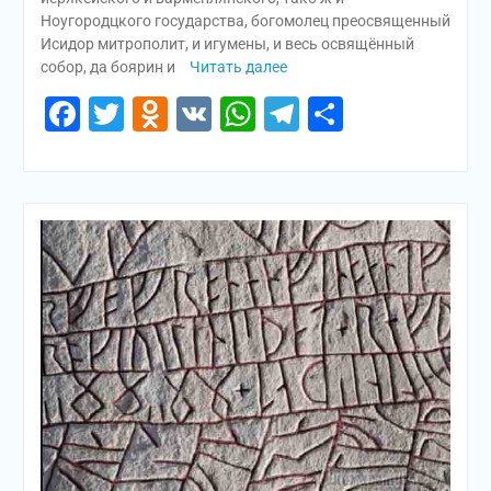
Ноугородцкого государства, богомолец преосвященный
Исидор митрополит, и игумены, и весь освящённый
собор, да боярин и
Читать далее
Facebook
Twitter
Odnoklassniki
VK
WhatsApp
Telegram
Отправи