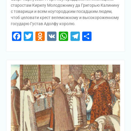
старостам Кирилу Молодожнику да Григорью Калинину
с товарищи и всем ноугородцким посадцким людем,
чтоб целовати крест велеможному и высокороженному
государю Густав Адолфу королю.
Facebook
Twitter
Odnoklassniki
VK
WhatsApp
Telegram
Отправи