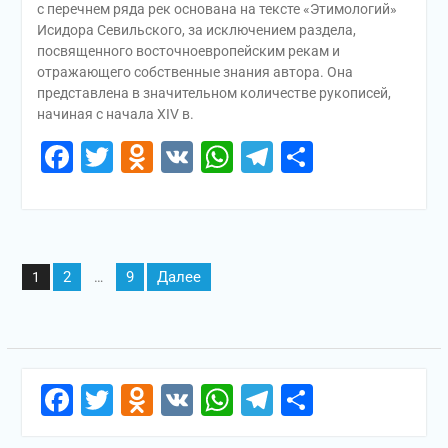
с перечнем ряда рек основана на тексте «Этимологий»
Исидора Севильского, за исключением раздела,
посвященного восточноевропейским рекам и
отражающего собственные знания автора. Она
представлена в значительном количестве рукописей,
начиная с начала XIV в.
Facebook
Twitter
Odnoklassniki
VK
WhatsApp
Telegram
Отправи
Пагинация
2
9
Далее
1
…
записей
Facebook
Twitter
Odnoklassniki
VK
WhatsApp
Telegram
Отправи