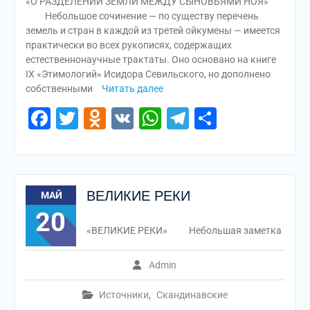
«О РАЗДЕЛЕНИИ ЗЕМЛИ МЕЖДУ СЫНОВЬЯМИ НОЯ»
Небольшое сочинение — по существу перечень
земель и стран в каждой из третей ойкумены — имеется
практически во всех рукописях, содержащих
естественнонаучные трактаты. Оно основано на книге
IX «Этимологий» Исидора Севильского, но дополнено
собственными
Читать далее
Facebook
Twitter
Odnoklassniki
VK
WhatsApp
Telegram
Отправи
ВЕЛИКИЕ РЕКИ
МАЙ
20
«ВЕЛИКИЕ РЕКИ» Небольшая заметка
Admin
Источники
,
Скандинавские