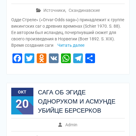
Источники
,
Скандинавские
Одде Стреле» («Orvar-Odds saga») принадлежит к группе
викингских саг о древних временах (Schier 1970. S. 88).
Ее автором был исландец, почерпнувший сюжет для
своего произведения в Норвегии (Boer 1892. S. XIX).
Время создания саги
Читать далее
Facebook
Twitter
Odnoklassniki
VK
WhatsApp
Telegram
Отправи
САГА ОБ ЭГИДЕ
ОКТ
20
ОДНОРУКОМ И АСМУНДЕ
УБИЙЦЕ БЕРСЕРКОВ
Admin