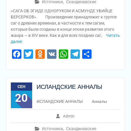
Источники
,
Скандинавские
«САГА ОБ ЭГИДЕ ОДНОРУКОМ И АСМУНДЕ УБИЙЦЕ
БЕРСЕРКОВ» Произведение принадлежит к группе
саг о древних временах, в частности к тем сагам,
которые были созданы в конце эпохи развития этого
жанра — в XIV веке. Как и для всех поздних саг,
Читать
далее
Facebook
Twitter
Odnoklassniki
VK
WhatsApp
Telegram
Отправи
ИСЛАНДСКИЕ АННАЛЫ
СЕН
20
ИСЛАНДСКИЕ АННАЛЫ Анналы
Admin
Источники
,
Скандинавские