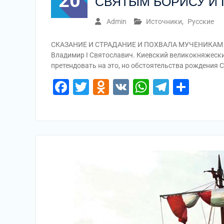
20
СВЯТЫМ БОРИСУ И 
Admin
Источники
,
Русские
СКАЗАНИЕ И СТРАДАНИЕ И ПОХВАЛА МУЧЕНИКАМ С
Владимир I Святославич. Киевский великокняжески
претендовать на это, но обстоятельства рождения 
Facebook
Twitter
Odnoklassniki
VK
WhatsApp
Telegr
Отп