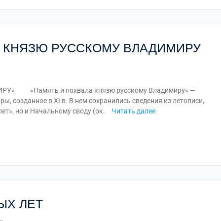
А КНЯЗЮ РУССКОМУ ВЛАДИМИРУ
У» »Память и похвала князю русскому Владимиру» —
ы, созданное в XI в. В нем сохранились сведения из летописи,
т», но и Начальному своду (ок.
Читать далее
am
равить
ЫХ ЛЕТ