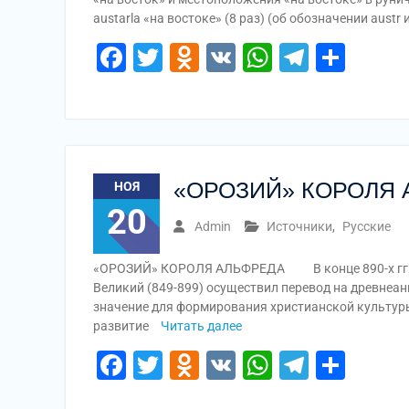
austarla «на востоке» (8 раз) (об обозначении aust
Facebook
Twitter
Odnoklassniki
VK
WhatsApp
Telegr
Отп
«ОРОЗИЙ» КОРОЛЯ 
НОЯ
20
Admin
Источники
,
Русские
«ОРОЗИЙ» КОРОЛЯ АЛЬФРЕДА В конце 890-х гг. ко
Великий (849-899) осуществил перевод на древнеа
значение для формирования христианской культуры
развитие
Читать далее
Facebook
Twitter
Odnoklassniki
VK
WhatsApp
Telegr
Отп