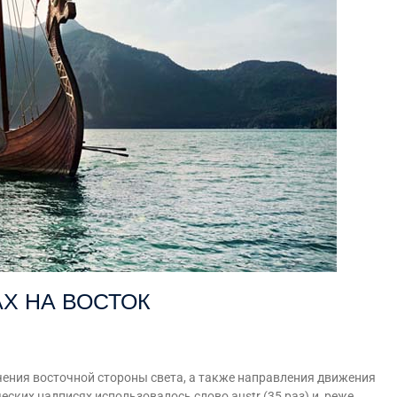
Х НА ВОСТОК
 восточной стороны света, а также направления движения
еских надписях использовалось слово austr (35 раз) и, реже,