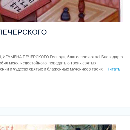
ПЕЧЕРСКОГО
ГУМЕНА ПЕЧЕРСКОГО Господи, благослови,отче! Благодарю
обил меня, недостойного, поведать о твоих святых
лении и чудесах святых и блаженных мучеников твоих
Читать
am
равить