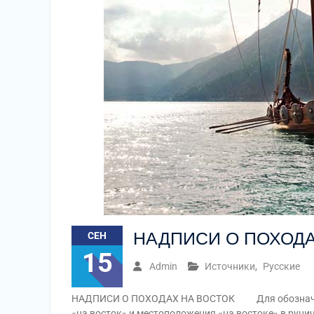
НАДПИСИ О ПОХОДА
СЕН
15
Admin
Источники
,
Русские
НАДПИСИ О ПОХОДАХ НА ВОСТОК Для обозначения
«на восток» и местоположения «на востоке» в рунич