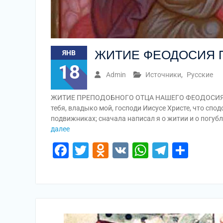
ЖИТИЕ ФЕОДОСИЯ 
ЯНВ
18
Admin
Источники
,
Русские
ЖИТИЕ ПРЕПОДОБНОГО ОТЦА НАШЕГО ФЕОДОСИЯ, И
тебя, владыко мой, господи Иисусе Христе, что спод
подвижниках; сначала написал я о житии и о погуб
далее
Facebook
Twitter
Odnoklassniki
VK
WhatsApp
Telegr
Отп