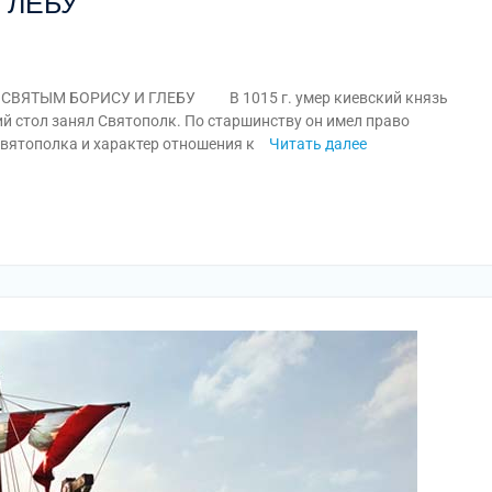
ГЛЕБУ
ВЯТЫМ БОРИСУ И ГЛЕБУ В 1015 г. умер киевский князь
й стол занял Святополк. По старшинству он имел право
Святополка и характер отношения к
Читать далее
am
равить