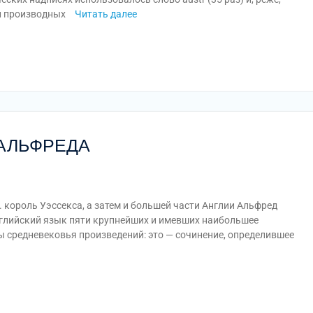
r и производных
Читать далее
am
равить
АЛЬФРЕДА
роль Уэссекса, а затем и большей части Англии Альфред
нглийский язык пяти крупнейших и имевших наибольшее
 средневековья произведений: это — сочинение, определившее
am
равить