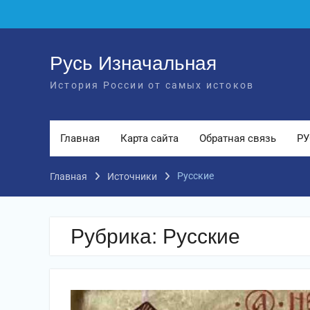
Перейти
к
содержимому
Русь Изначальная
История России от самых истоков
Главная
Карта сайта
Обратная связь
РУ
Русские
Главная
Источники
Рубрика:
Русские