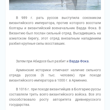
В 989 г. рать руссов выступила союзником
византийского императора, против которого восстали
болгары и византийский военачальник Варда Фока. В
Византию был послан сильный отряд. Высадившись на
азиатском берегу, этот отряд внезапным нападением
разбил крупные силы восставших.
Затем при Абидосе был разбит и
Варда Фока
.
Армянские историки отмечают наличие сильного
отряда руссов (6 тыс. человек) при походе
византийского императора в 1000 г. в Армению.
В 1016 г. при походе византийцев в Болгарию руссы
составляли треть всего византийского войска. Все это
способствовало росту авторитета древнерусского
государства.