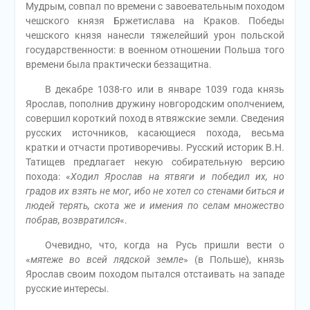
Мудрым, совпал по времени с завоевательным походом
чешского князя Бржетислава на Краков. Победы
чешского князя нанесли тяжелейший урон польской
государственности: в военном отношении Польша того
времени была практически беззащитна.
В декабре 1038-го или в январе 1039 года князь
Ярослав, пополнив дружину новгородским ополчением,
совершил короткий поход в ятвяжские земли. Сведения
русских источников, касающиеся похода, весьма
кратки и отчасти противоречивы. Русский историк В.Н.
Татищев предлагает некую собирательную версию
похода: «
Ходил Ярослав на ятвяги и победил их, но
градов их взять не мог, ибо не хотел со стенами биться и
людей терять, скота же и имения по селам множество
побрав, возвратился
«.
Очевидно, что, когда на Русь пришли вести о
«
мятеже во всей лядской земле
» (в Польше), князь
Ярослав своим походом пытался отстаивать на западе
русские интересы.