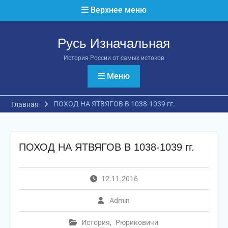
Перейти
Верхнее меню
к
содержимому
Русь Изначальная
История России от самых истоков
Меню
ПОХОД НА ЯТВЯГОВ В 1038-1039 гг.
Главная
ПОХОД НА ЯТВЯГОВ В 1038-1039 гг.
12.11.2016
Admin
История
,
Рюриковичи