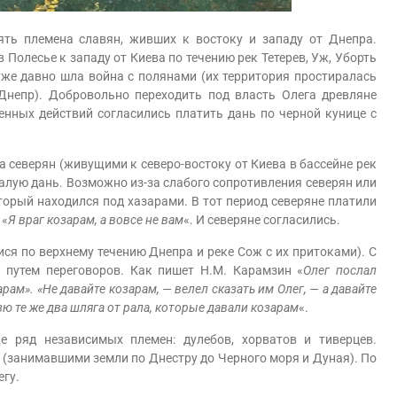
ь племена славян, живших к востоку и западу от Днепра.
 Полесье к западу от Киева по течению рек Тетерев, Уж, Уборть
 уже давно шла война с полянами (их территория простиралась
Днепр). Добровольно переходить под власть Олега древляне
енных действий согласились платить дань по черной кунице с
северян (живущими к северо-востоку от Киева в бассейне рек
алую дань. Возможно из-за слабого сопротивления северян или
торый находился под хазарами. В тот период северяне платили
 «
Я враг козарам, а вовсе не вам
«. И северяне согласились.
по верхнему течению Днепра и реке Сож с их притоками). С
 путем переговоров. Как пишет Н.М. Карамзин «
Олег послал
арам». «Не давайте козарам, — велел сказать им Олег, — а давайте
зю те же два шляга от рала, которые давали козарам
«.
яд независимых племен: дулебов, хорватов и тиверцев.
 (занимавшими земли по Днестру до Черного моря и Дуная). По
егу.