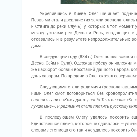
Укрепившись в Киеве, Олег начинает подчинят
Первыми стали древляне (их земли располагались в
и Ствига до реки Случь), у которых в тот момент
между устьями рек Десна и Рось, впадающих в 
отказались и в результате непродолжительных во
дома.
В следующем году (884 г.) Олег пошел войной на 
Десна, Сейм и Сула). Одержав победу он наложил м
же наоборот боязни восстаний данного народа, ко
дань хазарам. По преданию Олег сказал северянам:
Следующими стали радимичи (располагавшимися 
ними Олег смог договориться без кровопролития
спросить у них: «Кому даете дань?» Те отвечали: «Коз
лучше мне»», и радимичи стали платить русскому кня
В последующем Олегу удалось покорить еще р
Единственное племя, которое не сдавалось — уличи
словам летописца его так и не удалось покорить Ол