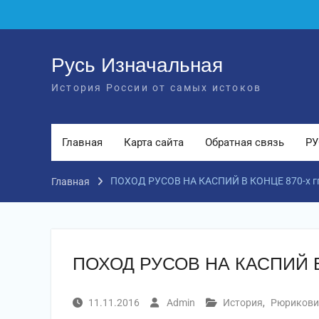
Перейти
к
содержимому
Русь Изначальная
История России от самых истоков
Главная
Карта сайта
Обратная связь
РУ
ПОХОД РУСОВ НА КАСПИЙ В КОНЦЕ 870-х гг
Главная
ПОХОД РУСОВ НА КАСПИЙ В 
11.11.2016
Admin
История
,
Рюрикови