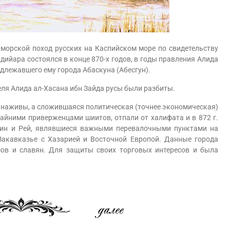
рской поход русских на Каспийском море по свидетельству
ндийара состоялся в конце 870-х годов, в годы правления Алида
длежавшего ему города Абаскуна (Абесгун).
я Алида ал-Хасана ибн Зайда русы были разбиты.
аживы, а сложившаяся политическая (точнее экономическая)
райними приверженцами шиитов, отпали от халифата и в 872 г.
звин и Рей, являвшиеся важными перевалочными пунктами на
Закавказье с Хазарией и Восточной Европой. Данные города
сов и славян. Для защиты своих торговых интересов и была