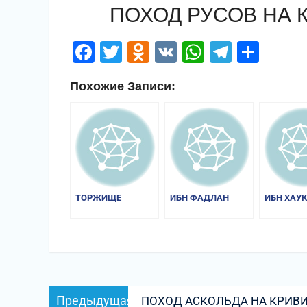
ПОХОД РУСОВ НА КА
Facebook
Twitter
Odnoklassniki
VK
WhatsApp
Telegr
Отп
Похожие Записи:
ТОРЖИЩЕ
ИБН ФАДЛАН
ИБН ХАУ
Навигация
Предыдущая
Предыдущая
ПОХОД АСКОЛЬДА НА КРИВИЧ
по