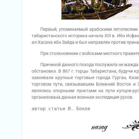
Первый, упоминаемый арабскими летописями мо
табаристанского историка начала XIII в. Ибн Исфа
ал-Хасана ибн Зайда и был направлен против прина
При столкновении с войсками местного правител
Причиной данного похода послужила не жажда н
обстановка. В 867 г. горцы Табаристана, будучи к
завоевали крупные торговые города Гурган, Ка
торговом пути, связывавшем Ближний Восток и 
являлись опорными пунктами на пути купцов-ру
организована данная военная экспедиция русов.
автор статьи В. Боков