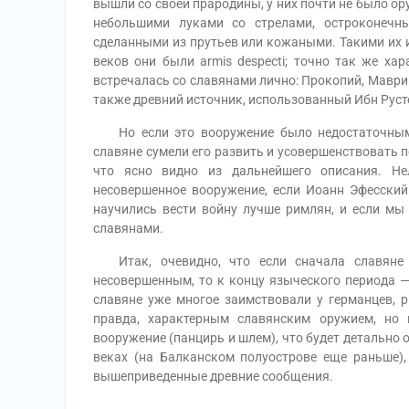
вышли со своей прародины, у них почти не было ор
небольшими луками со стрелами, остроконечн
сделанными из прутьев или кожаными. Такими их и
веков они были armis despecti; точно так же хар
встречалась со славянами лично: Прокопий, Маврик
также древний источник, использованный Ибн Русте
Но если это вооружение было недостаточным в
славяне сумели его развить и усовершенствовать 
что ясно видно из дальнейшего описания. Не
несовершенное вооружение, если Иоанн Эфесский
научились вести войну лучше римлян, и если мы
славянами.
Итак, очевидно, что если сначала славяне 
несовершенным, то к концу языческого периода — 
славяне уже многое заимствовали у германцев, р
правда, характерным славянским оружием, но 
вооружение (панцирь и шлем), что будет детально 
веках (на Балканском полуострове еще раньше),
вышеприведенные древние сообщения.