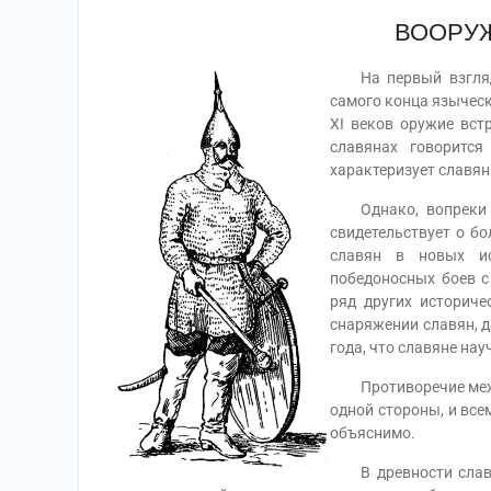
ВООРУ
На первый взгляд к
самого конца языческ
XI веков оружие вст
славянах говоритс
характеризует славян I
Однако, вопреки эт
свидетельствует о бо
славян в новых ис
победоносных боев с
ряд других историче
снаряжении славян, д
года, что славяне на
Противоречие между
одной стороны, и все
объяснимо.
В древности славян