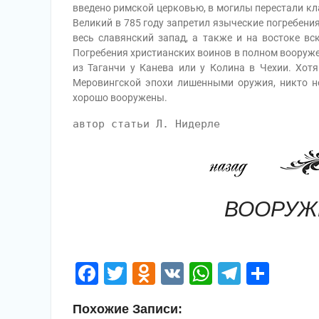
введено римской церковью, в могилы перестали кла
Великий в 785 году запретил языческие погребени
весь славянский запад, а также и на востоке в
Погребения христианских воинов в полном вооруже
из Таганчи у Канева или у Колина в Чехии. Хо
Меровингской эпохи лишенными оружия, никто не
хорошо вооружены.
автор статьи Л. Нидерле
ВООРУЖ
Facebook
Twitter
Odnoklassniki
VK
WhatsApp
Telegr
Отп
Похожие Записи: