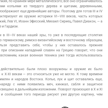
ужия, по крайней мере металлического; все оно ограничивалось
ыми копьями из твердого дерева и щитами, деревянными,
зображают еще древнейшие авторы. Поэтому для готов III и IV
актеризуют их оружие историки VI—VIII веков, часть которых
ий, Лев VI, Иоанн Эфесский, Михаил Сириец, Павел Диакон, — а
 и Гардизи.
 III—IV веках нашей эры, то уже в последующие столетия
по германскому, римско-византийскому и восточному образцам,
льзя представить себе, чтобы у них оставалось прежнее
 при описании нападений славян на Грецию говорит, что они
 вспомним, какая военная техника уже тогда использовалась
действительно были плохо вооружены и оружие их было
к Х-ХІ векам — это относиться уже не могло. К тому времени
имлян и народов Востока. Копье, лук и щит оставались еще,
наряду с ними появились меч, кинжал, сабля и защитное
освещено в дальнейшем изложении. Поворот произошел в X и XI
 и сообщения того периода рисуют уже другую картину, чем