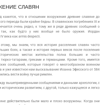
ЖЕНИЕ СЛАВЯН
ажется, что в отношении вооружения древние славяне до
ого периода были крайне бедны. В славянских погребениях IX и
речается очень редко, к тому же в ряде древних сообщений о
я так, как будто у них вообще не было оружия. Иордан
V века как armis despecti.
ому, мы знаем, что вся история расселения славян часто
льших боях, а также и история первых веков после поселения
торических местах жительства полна больших и часто
 тюрко-татарами, греками и германцами. Кроме того, имеется
ских сообщений, которые говорят о многообразном военном
а и уже известное нам высказывание Иоанна Эфесского от 584
учились вести войну лучше римлян.
 вышеприведенными сообщениями и данными археологии, с
м историческим развитием, с другой, только кажущееся и легко
е действительно были мало и плохо вооружены. Когда они