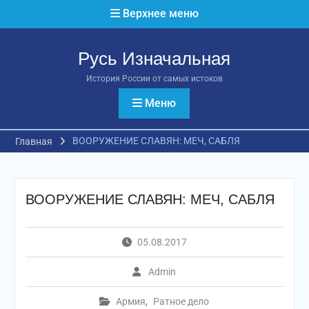
Перейти
Верхнее меню
к
содержимому
Русь Изначальная
История России от самых истоков
Меню
ВООРУЖЕНИЕ СЛАВЯН: МЕЧ, САБЛЯ
Главная
ВООРУЖЕНИЕ СЛАВЯН: МЕЧ, САБЛЯ
05.08.2017
Admin
Армия
,
Ратное дело