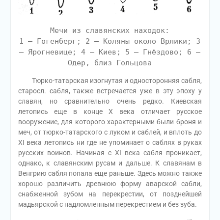
Мечи из славянских находок:
1 — Гогенберг; 2 — Коляны около Врлики; 3
— Ярогневице; 4 — Киев; 5 — Гнёздово; 6 —
Одер, близ Гольцова
Тюрко-татарская изогнутая и односторонняя сабля,
старосл. сабля, также встречается уже в эту эпоху у
славян, но сравнительно очень редко. Киевская
летопись еще в конце X века отличает русское
вооружение, для которого характерными были броня и
меч, от тюрко-татарского с луком и саблей, и вплоть до
XI века летопись ни где не упоминает о саблях в руках
русских воинов. Начиная с XI века сабля проникает,
однако, к славянским русам и дальше. К славянам в
Венгрию сабля попала еще раньше. Здесь можно также
хорошо различить древнюю форму аварской сабли,
снабженной зубом на перекрестии, от позднейшей
мадьярской с надломленным перекрестием и без зуба.