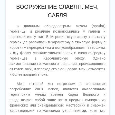
ВООРУЖЕНИЕ СЛАВЯН: МЕЧ,
САБЛЯ
С длинным обоюдоострым мечом (spatha)
германцы и римляне познакомились у галлов и
переняли его у них. В Меровингскую эпоху «спата» у
германцев развилась в характерную тяжелую форму с
коротким перекрестием и конусообразным навершием,
и эту форму славяне заимствовали в свою очередь у
германцев в Каролингскую эпоху. Однако
заимствование германского названия, происходящего
от готск. meki, и переход его в общеслав. мечь относятся
к более поздней эпохе.
Меч, который мы встречаем в славянских
погребениях VІІІ-ХІ веков, является аналогичным
германским мечам времен Карла Великого и
представляет собой чаще всего предмет импорта из
франкских или скандинавских мастерских и снабжен
характерными германскими украшениями, хотя мы