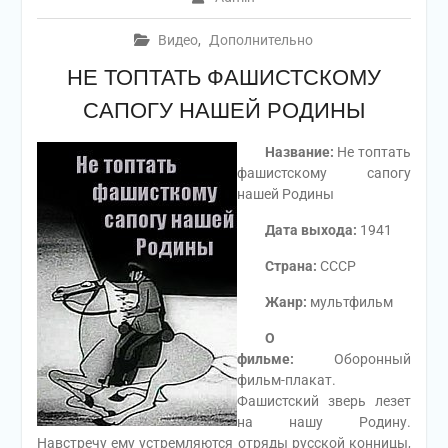
Видео
,
Дополнительно
НЕ ТОПТАТЬ ФАШИСТСКОМУ
САПОГУ НАШЕЙ РОДИНЫ
Название:
Не топтать
фашистскому сапогу
нашей Родины
Дата выхода:
1941
Страна:
СССР
Жанр:
мультфильм
О
фильме:
Оборонный
фильм-плакат.
Фашистский зверь лезет
на нашу Родину.
Навстречу ему устремляются отряды русской конницы,