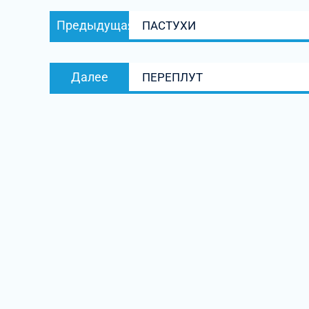
Навигация
Предыдущая
Предыдущая
ПАСТУХИ
по
запись:
записям
Следующая
Далее
ПЕРЕПЛУТ
запись: