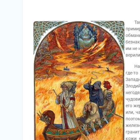
Так н
прими
обман
безнак
им не 
верили
Находи
где-то
Запад
Злоди
негодя
чудови
его же
или, ч
поэто
желез
гранит
кожи 