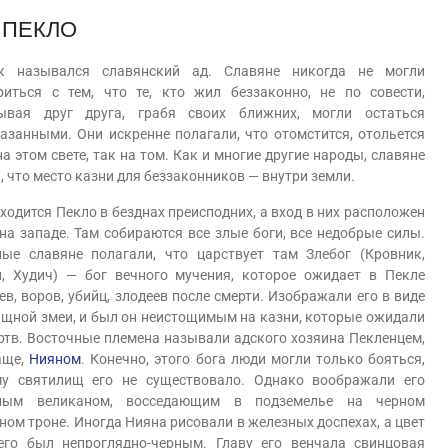
ПЕКЛО
азывался славянский ад. Славяне никогда не могли
риться с тем, что те, кто жил беззаконно, не по совести,
ывая друг друга, грабя своих ближних, могли остаться
азанными. Они искренне полагали, что отомстится, отольется
на этом свете, так на том. Как и многие другие народы, славяне
, что место казни для беззаконников — внутри земли.
тся Пекло в безднах преисподних, а вход в них расположен
 на западе. Там собираются все злые боги, все недобрые силы.
ные славяне полагали, что царствует там Злебог (Кровник,
й, Худич) — бог вечного мучения, которое ожидает в Пекле
ев, воров, убийц, злодеев после смерти. Изображали его в виде
щной змеи, и был он неистощимым на казни, которые ожидали
ртв. Восточные племена называли адского хозяина Пекленцем,
аще,
Нияном
. Конечно, этого бога люди могли только бояться,
му святилищ его не существовало. Однако воображали его
ным великаном, восседающим в подземелье на черном
ном троне. Иногда Нияна рисовали в железных доспехах, а цвет
его был непроглядно-черным. Главу его венчала свинцовая