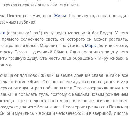
, в руках сверкали огнем скипетр и меч.
Пекленца — Ния, дочь
Живы
. Половину года она проводит
одземных глубинах.
сад
(славянский рай) душу ведет маленький бог Водец. У него
прямого солнечного света, от которого он может растаять,
-то страшный божок Маровит — служитель
Мары
, богини смерти,
ую реку Пекла — двуликий Обман. Одна половинка лица у него
лить грешную душу. Эта часть лица обращена к миру живых, а
риный.
ищают для новой жизни на земле: древние славяне, как и все
ередают богине Живе. С ее позволения душа возвращается в мир
еруют, что души, раз побывавшие в Пекле, сохраняли память о
, дабы не попадать туда, поэтому с каждым новым рождением
кленца горит недостаточно ярко, и в новой жизни человек
рождение для него больше нет. Некоторых грешников Пекленец
обы они мучились и в жизни человеческой, и в звериной. Иногда