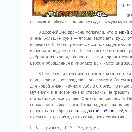
корона
Жена 
на земле и небесах, а половину года — с мужем, в п
В древнейшие времена полагали, что в
Ирий-
очень большие руки — чтобы заслонять душу от 
исчезнуть. В Пекло грешников сопровождал какой
избивая и подгоняя их. Перевозчик через огненн
добрая и ласковая, однако он так и норовит ужа
вторая, обращенная к миру мертвых, имеет вид зве
В Пекле души грешников прокаливают в огне и оч
арии, верили в возрождение после смерти. Затем п
для новой жизни, начисто забыв старую. Но иные в
мучениях, и в новой жизни старались не грешить
становились все лучше. Однако порою огонь Пе
совершает старые грехи. Тогда надежды на новое 
возрождал в образах
волкодлаков—оборотней
, чт
он сам выходит из ада в виде медведя-оборотня.
Е.А. Грушко, Ю.М. Медведев