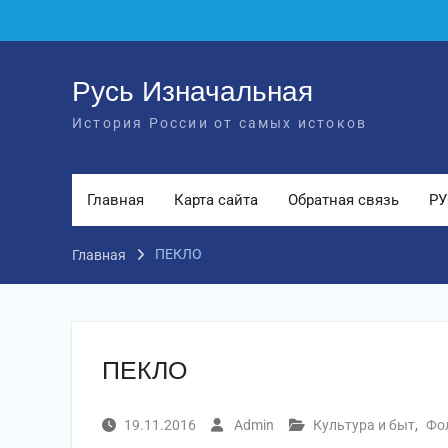
Перейти
к
содержимому
Русь Изначальная
История России от самых истоков
Главная
Карта сайта
Обратная связь
РУ
ПЕКЛО
Главная
ПЕКЛО
19.11.2016
Admin
Культура и быт
,
Фо