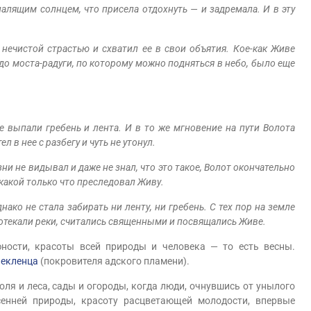
палящим солнцем, что присела отдохнуть — и задремала. И в эту
нечистой страстью и схватил ее в свои объятия. Кое-как Живе
 до моста-радуги, по которому можно подняться в небо, было еще
е выпали гребень и лента. И в то же мгновение на пути Волота
л в нее с разбегу и чуть не утонул.
ни не видывал и даже не знал, что это такое, Волот окончательно
 какой только что преследовал Живу.
нако не стала забирать ни ленту, ни гребень. С тех пор на земле
протекали реки, считались священными и посвящались Живе.
сти, красоты всей природы и человека — то есть весны.
екленца
(покровителя адского пламени).
я и леса, сады и огороды, когда люди, очнувшись от унылого
сенней природы, красоту расцветающей молодости, впервые