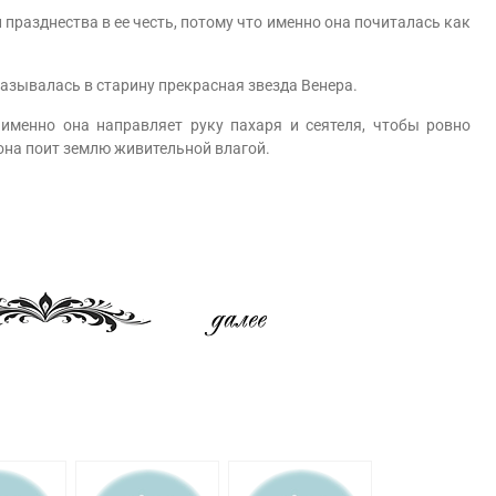
азднества в ее честь, потому что именно она почиталась как
ывалась в старину прекрасная звезда Венера.
нно она направляет руку пахаря и сеятеля, чтобы ровно
она поит землю живительной влагой.
am
равить