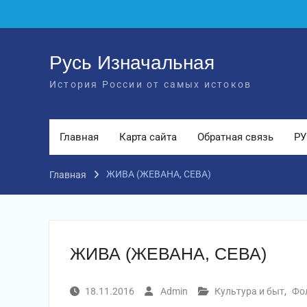
Перейти
к
содержимому
Русь Изначальная
История России от самых истоков
Главная
Карта сайта
Обратная связь
РУ
ЖИВА (ЖЕВАНА, СЕВА)
Главная
ЖИВА (ЖЕВАНА, СЕВА)
18.11.2016
Admin
Культура и быт
,
Фо