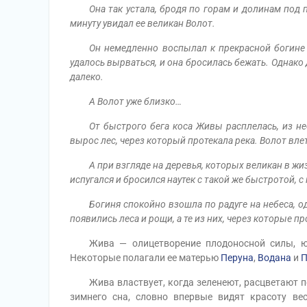
Она так устала, бродя по горам и долинам под 
минуту увидал ее великан Волот.
Он немедленно воспылал к прекрасной богине 
удалось вырваться, и она бросилась бежать. Однако
далеко.
А Волот уже близко…
От быстрого бега коса Живы расплелась, из не
вырос лес, через который протекала река. Волот влете
А при взгляде на деревья, которых великан в жиз
испугался и бросился наутек с такой же быстротой, с
Богиня спокойно взошла по радуге на небеса, од
появились леса и рощи, а те из них, через которые 
Жива — олицетворение плодоносной силы, юно
Некоторые полагали ее матерью
Перуна
,
Водана
и
П
Жива властвует, когда зеленеют, расцветают пол
зимнего сна, словно впервые видят красоту ве