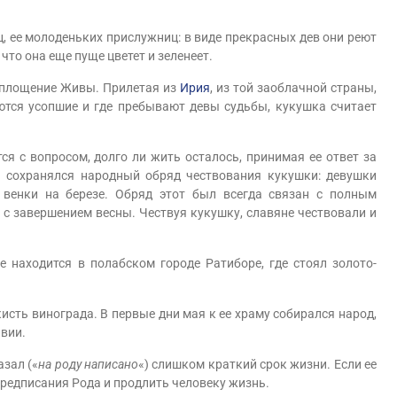
е молоденьких прислужниц: в виде прекрасных дев они реют
что она еще пуще цветет и зеленеет.
площение Живы. Прилетая из
Ирия
, из той заоблачной страны,
ются усопшие и где пребывают девы судьбы, кукушка считает
с вопросом, долго ли жить осталось, принимая ее ответ за
а сохранялся народный обряд чествования кукушки: девушки
 венки на березе. Обряд этот был всегда связан с полным
 с завершением весны. Чествуя кукушку, славяне чествовали и
находится в полабском городе Ратиборе, где стоял золото-
ть винограда. В первые дни мая к ее храму собирался народ,
авии.
азал («
на роду написано
«) слишком краткий срок жизни. Если ее
редписания Рода и продлить человеку жизнь.