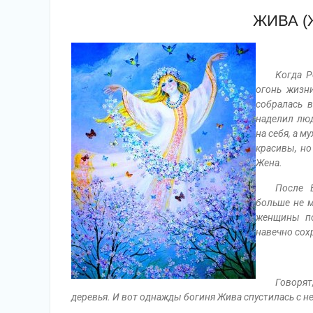
ЖИВА (
Когда Р
огонь жизн
собралась в
наделил люд
на себя, а 
красивы, но
Жена.
После 
больше не м
женщины по
навечно сох
Говорят
деревья. И вот однажды богиня Жива спустилась с не