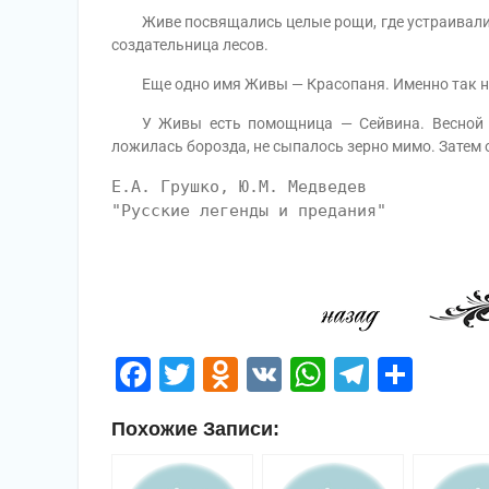
Живе посвящались целые рощи, где устраивали пр
создательница лесов.
Еще одно имя Живы — Красопаня. Именно так наз
У Живы есть помощница — Сейвина. Весной име
ложилась борозда, не сыпалось зерно мимо. Затем 
Е.А. Грушко, Ю.М. Медведев
"Русские легенды и предания"
Facebook
Twitter
Odnoklassniki
VK
WhatsApp
Telegr
Отп
Похожие Записи: