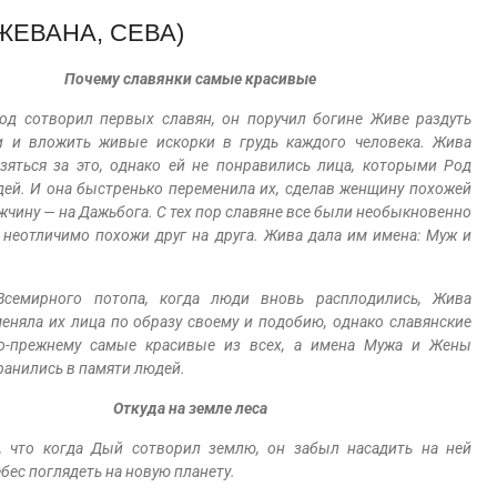
ЖЕВАНА, СЕВА)
Почему славянки самые красивые
од сотворил первых славян, он поручил богине Живе раздуть
и и вложить живые искорки в грудь каждого человека. Жива
зяться за это, однако ей не понравились лица, которыми Род
ей. И она быстренько переменила их, сделав женщину похожей
мужчину — на Дажьбога. С тех пор славяне все были необыкновенно
 неотличимо похожи друг на друга. Жива дала им имена: Муж и
Всемирного потопа, когда люди вновь расплодились, Жива
еняла их лица по образу своему и подобию, однако славянские
-прежнему самые красивые из всех, а имена Мужа и Жены
ранились в памяти людей.
Откуда на земле леса
, что когда Дый сотворил землю, он забыл насадить на ней
бес поглядеть на новую планету.