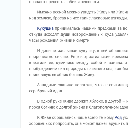
познают прелесть любви и нежности.
Именно весной можно увидеть Живу или Живиц, е
над землею, бросая на нее такие ласковые взгляды, 
Кукушка
принималась нашими предками за во
откуда исходят души новорожденных, куда удаля
часы рождения, жизни и смерти.
И доныне, заслышав кукушку, к ней обращаются 
пророчество свыше. Еще в христианские времен
крестили ее, кумились между собой и завивали
пробуждением сил природы от зимнего сна, как бы
принявшую ее облик богиню Живу.
Западные славяне полагали, что ее святилище 
серебряный идол.
В одной руке Жива держит яблоко, в другой — кис
прося богиню о долгой жизни и благополучном здр
К Живе обращались чаще всего те, кому
Род
ук
хорошенько попросить, она может даже нарушить п