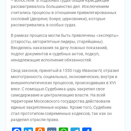
– волостели. В подобных судах общей юрисдикции
рассматривалось большинство дел. Исключением
считались процессы в отношении привилегированных
сословий (дворяне, бояре, церковники), которые
рассматривались в особых судах.
В рамках процесса могли быть привлечены «эксперты»
(старосты, авторитетные лидеры, старейшины).
Вводились наказания за дачу ложных показаний,
подлог документов и судебных актов, подкуп,
ненадлежащие исполнение обязанностей.
Свод законов, принятый в 1550 году Иваном IV, отразил
многогранность социальных, экономических, внутри и
внешнеполитических процессов, происходивших в XVI
веке. С помощью Судебника царь закрепил свое
самодержавие и централизацию власти. На всей
территории Московского государства действовали
единые закрепленные нормы. Кроме того, Судебник
стал прототипом современных кодексов, так как он
разделил отрасли права.