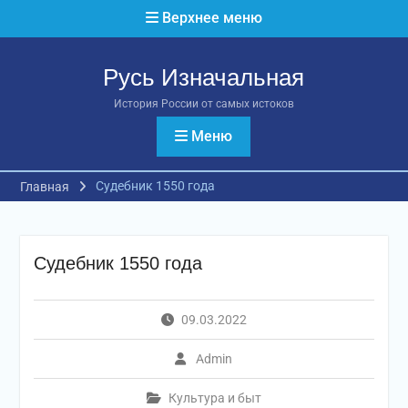
Перейти
Верхнее меню
к
содержимому
Русь Изначальная
История России от самых истоков
Меню
Судебник 1550 года
Главная
Судебник 1550 года
09.03.2022
Admin
Культура и быт