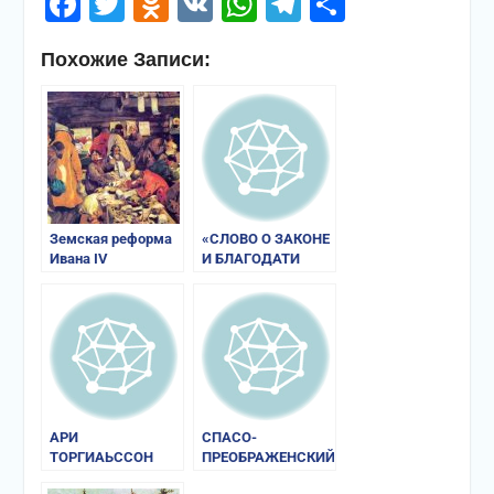
Facebook
Twitter
Odnoklassniki
VK
WhatsApp
Telegram
Отправи
Похожие Записи:
Земская реформа
«СЛОВО О ЗАКОНЕ
Ивана IV
И БЛАГОДАТИ
МИТРОПОЛИТА
ИЛАРИОНА»
АРИ
СПАСО-
ТОРГИАЬССОН
ПРЕОБРАЖЕНСКИЙ
«КНИГА ОБ
СОБОР В