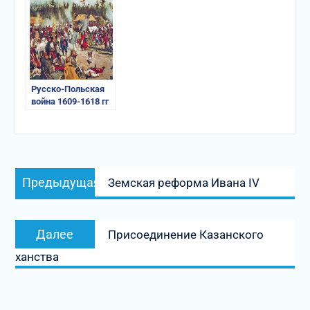
ИСЛАНДЦАХ»
ЧЕРНИГОВЕ
Русско-Польская
война 1609-1618 гг
Навигация
Предыдущая
Предыдущая
Земская реформа Ивана IV
по
запись:
записям
Следующая
Далее
Присоединение Казанского
запись:
ханства