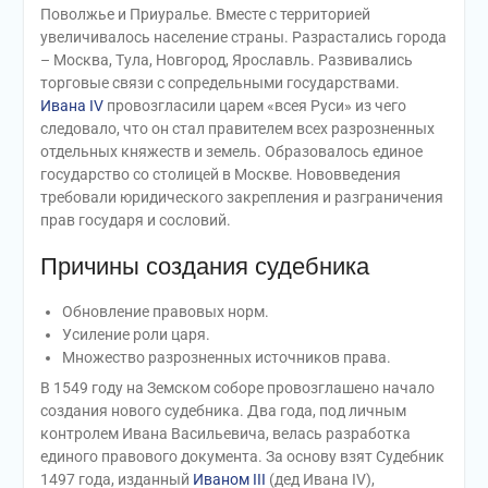
Поволжье и Приуралье. Вместе с территорией
увеличивалось население страны. Разрастались города
– Москва, Тула, Новгород, Ярославль. Развивались
торговые связи с сопредельными государствами.
Ивана IV
провозгласили царем «всея Руси» из чего
следовало, что он стал правителем всех разрозненных
отдельных княжеств и земель. Образовалось единое
государство со столицей в Москве. Нововведения
требовали юридического закрепления и разграничения
прав государя и сословий.
Причины создания судебника
Обновление правовых норм.
Усиление роли царя.
Множество разрозненных источников права.
В 1549 году на Земском соборе провозглашено начало
создания нового судебника. Два года, под личным
контролем Ивана Васильевича, велась разработка
единого правового документа. За основу взят Судебник
1497 года, изданный
Иваном III
(дед Ивана IV),