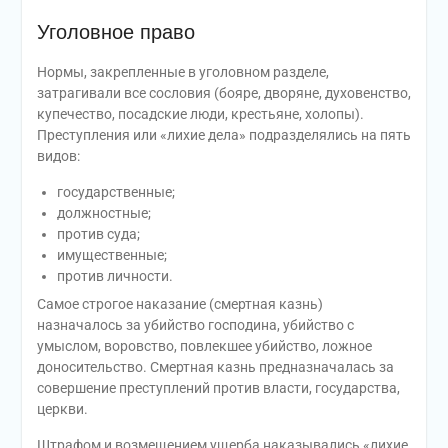
Уголовное право
Нормы, закрепленные в уголовном разделе,
затрагивали все сословия (бояре, дворяне, духовенство,
купечество, посадские люди, крестьяне, холопы).
Преступления или «лихие дела» подразделялись на пять
видов:
государственные;
должностные;
против суда;
имущественные;
против личности.
Самое строгое наказание (смертная казнь)
назначалось за убийство господина, убийство с
умыслом, воровство, повлекшее убийство, ложное
доносительство. Смертная казнь предназначалась за
совершение преступлений против власти, государства,
церкви.
Штрафом и возмещением ущерба наказывались «лихие