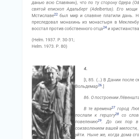
данью всю Славянин), что по ту сторону Одера (Odor
святой епископ Адальберт (Adelbertus). Его мощ
22
Мстиславе
был мир и славяне платили дань. Н
преследовал монахинь из монастыря в Мекленбу
24
восстал против собственного отца
и христианства
(Helm. 1937. Р. 30-31;
Helm. 1973. Р. 80)
4.
[I, 85. (…) В Дании после см
26
Вольдемар
.]
86. О построении Лёвенштад
27
В те времена
город Любе
28
послали к герцогу
со слов
29
повелению
. До сих пор в
соизволением вашей милости, 
уйти. Ныне же, когда дома сго