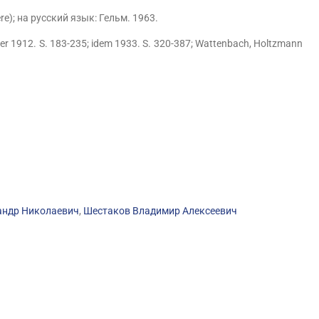
re); на русский язык: Гельм. 1963.
er 1912. S. 183-235; idem 1933. S. 320-387; Wattenbach, Holtzmann
андр Николаевич
,
Шестаков Владимир Алексеевич