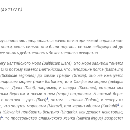
(до 1177 г.)
ому сочинению предпослать в качестве исторической справки кое-
астности, сколь сильно они были опутаны сетями заблуждений до
нее понять действенность божественного лекарства.
гу Балтийского моря (Balthicum шаге). Это море заливом тянется
к. Оно потому зовется Балтийским, что наподобие пояса (baltheum)
chiticae regiones) до самой Греции (Grecia); оно же именуется
рварским морем (mare Barbarum) или Скифским морем (pelagus
роды. Даны (Dani), например, и шведы (Sueones), которых мы
рным берегом и всеми в нем (море) островами. А южный берег
3
с востока — русь (Ruci)
, потом — поляки (Poloni), к северу от
5
те, что зовутся моравами (Maravi), или каринтийцами (Karinthi)
, а
 (Slavania) прибавить Венгрию (Ungaria), как делают некоторые,
6
м
, то пространство славянского языка (Slavica lingua) возрастет