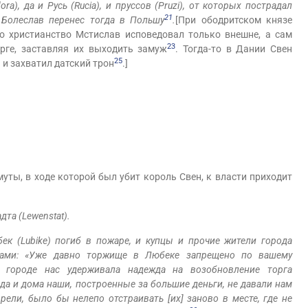
a), да и Русь (Rucia), и пруссов (Pruzi), от которых пострадал
21
и Болеслав перенес тогда в Польшу
.
[При ободритском князе
о христианство Мстислав исповедовал только внешне, а сам
23
рге, заставляя их выходить замуж
. Тогда-то в Дании Свен
25
 и захватил датский трон
.]
уты, в ходе которой был убит король Свен, к власти приходит
та (Lewenstat).
к (Lubike) погиб в пожаре, и купцы и прочие жители города
ами: «Уже давно торжище в Любеке запрещено по вашему
 городе нас удерживала надежда на возобновление торга
да и дома наши, построенные за большие деньги, не давали нам
рели, было бы нелепо отстраивать [их] заново в месте, где не