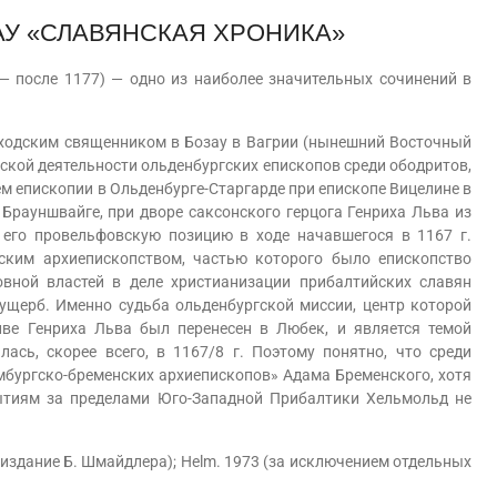
АУ «СЛАВЯНСКАЯ ХРОНИКА»
после 1177) — одно из наиболее значительных сочинений в
дским священником в Бозау в Вагрии (нынешний Восточный
ской деятельности ольденбургских епископов среди ободритов,
м епископии в Ольденбурге-Старгарде при епископе Вицелине в
 Брауншвайге, при дворе саксонского герцога Генриха Льва из
 его провельфовскую позицию в ходе начавшегося в 1167 г.
ским архиепископством, частью которого было епископство
овной властей в деле христианизации прибалтийских славян
 ущерб. Именно судьба ольденбургской миссии, центр которой
иве Генриха Льва был перенесен в Любек, и является темой
ась, скорее всего, в 1167/8 г. Поэтому понятно, что среди
бургско-бременских архиепископов» Адама Бременского, хотя
ытиям за пределами Юго-Западной Прибалтики Хельмольд не
издание Б. Шмайдлера); Helm. 1973 (за исключением отдельных