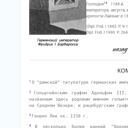
14
Господня
1188-й, 7
императора, августа, 
крепости Лайзниг в 1
(Dipl. Frid. I 1843. P. 9-
Dipl. Frid. I 1990. P. 26
КО
1
О "римской" титулатуре германских им
2
Гольштейнским графом Адольфом II
названным здесь родовым именем голыит
на Среднем Везере, и рацебургским граф
3
Генрих Лев ок. 1158 г.
4
В несколько более ранней "Хрони