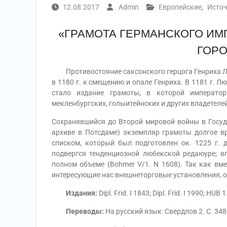
12.08.2017
Admin
Европейские
,
Исто
«ГРАМОТА ГЕРМАНСКОГО ИМ
ГОРО
Противостояние саксонского герцога Генриха Ль
в 1180 г. к смещению и опале Генриха. В 1181 г. 
стало издание грамоты, в которой императо
мекленбургских, голыитейнских и других владетелей
Сохранявшийся до Второй мировой войны в Госу
архиве в Потсдаме) экземпляр грамоты долгое вр
списком, который был подготовлен ок. 1225 г.
подвергся тенденциозной любекской редаюуре; вп
полном объеме (Bohmer V/1. N 1608). Так как вм
интересующие нас внешнеторговые установления, о
Издания:
Dipl. Frid. I 1843; Dipl. Frid. I 1990; HUB 
Переводы:
На русский язык: Свердлов 2. С. 348