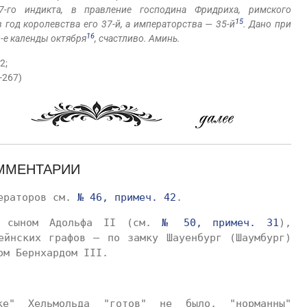
-го индикта, в правление господина Фридриха, римского
15
в год королевства его 37-й, а императорства — 35-й
. Дано при
16
3-е календы октября
, счастливо. Аминь.
12;
4-267)
ММЕНТАРИИ
ператоров см.
№ 46, примеч. 42
.
I, сыном Адольфа II (см.
№ 50, примеч. 31
),
ейнских графов — по замку Шауенбург (Шаумбург)
ом Бернхардом III.
ке" Хельмольда "готов" не было, "норманны"