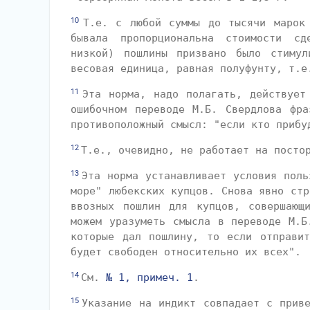
10
Т.е. с любой суммы до тысячи марок
бывала пропорциональна стоимости сд
низкой) пошлины призвано было стимул
весовая единица, равная полуфунту, т.е
11
Эта норма, надо полагать, действует
ошибочном переводе М.Б. Свердлова фра
противоположный смысл: "если кто прибу
12
Т.е., очевидно, не работает на посто
13
Эта норма устанавливает условия поль
море" любекских купцов. Снова явно стр
ввозных пошлин для купцов, совершающ
можем уразуметь смысла в переводе М.Б
которые дал пошлину, то если отправи
будет свободен относительно их всех".
14
См.
№ 1, примеч. 1
.
15
Указание на индикт совпадает с прив