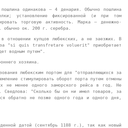
 пошлина одинакова — 4 денария. Обычно пошлина
елки; установление фиксированной (и при том
ировать торговую активность. Марка — денежно-
. обычно ок. 200 г. серебра.
 в отношении купцов любекских, а не заезжих. В
за "si quis transfretare voluerit" приобретает
дет водным путем".
роннего хозяина.
зования любекским портом для "отправляющихся за
емление стимулировать оборот порта путем отмены
их не менее одного заморского рейса в год. Не
. Сведлова: "Сколько бы он ни имел товаров, за
тся обратно не позже одного года и одного дня,
еденной датой (сентябрь 1188 г.), так как новый