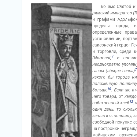
Во имя Святой и 
римский император (R
и графами Адольфом
пределы города, 
определенные прав
установлений, подтв
саксонский герцог Ге
и торговли, среди 
4
(Normani)
и прочие 
неоднократно упомян
7
ганзы (absque hansa)
какого бы города ни
положенную пошлину 
10
больше
. Если же к
него товара, от каждо
12
собственный хлеб
, 
один день, то сколь
заплатить пошлину, з
свободной покупке се
на постройки негражд
майнцским архиепи