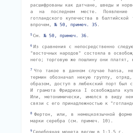
расшифрованы как датчане, шведы и норв
а на последнем месте. Появление "
готландского купечества в балтийской 
впрочем,
№ 50, примеч. 35
.
5
См.
№ 50, примеч. 36
.
6
Из сравнения с непосредственно следу
"восточных народов" состояла в освобож
него; торговую же пошлину они платят, 
7
Что такое в данном случае hansa, не
термин обозначал некую группу, отряд,
образом, доступ в любекский порт был с
И грамота Фридриха I освобождала куп
Или, метонимически, имелся в виду не
связи с его принадлежностью к "готланд
8
Фертон, или, в немецкоязычной форме
марки серебра (см. примеч. 10).
9
Серебряная монета весом в 1-1,5 г.