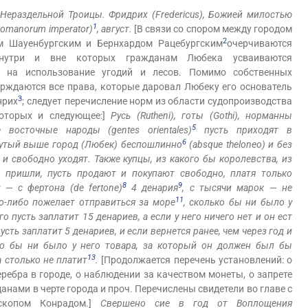
Нераздельной Троицы. Фридрих (Fredericus), Божией милостью
1
omanorum imperator)
, август.
[В связи со спором между городом
2
 Шауенбургским и Бернхардом Рацебургским
очерчиваются
внутри и вне которых гражданам Любека усваиваются
а на использование угодий и лесов. Помимо собственных
ерждаются все права, которые даровал Любеку его основатель
3
нрих
; следует перечисление норм из области судопроизводства
которых и следующее:]
Русь (Rutheni), готы (Gothi), норманны
5
восточные народы (gentes orientales)
пусть приходят в
6
утый выше город (Любек) беспошлинно
(absque theloneo) и без
и свободно уходят. Также купцы, из какого бы королевства, из
 пришли, пусть продают и покупают свободно, платя только
8
9
— с фертона (de fertone)
4 денария
, с тысячи марок — не
11
то-либо пожелает отправиться за море
, сколько бы ни было у
го пусть заплатит 15 денариев, а если у него ничего нет и он ест
пусть заплатит 5 денариев, и если вернется ранее, чем через год и
ко бы ни было у него товара, за который он должен был бы
13
а столько не платит
.
[Продолжается перечень установлений: о
ребра в городе, о наблюдении за качеством монеты, о запрете
анами в черте города и проч. Перечислены свидетели во главе с
скопом Конрадом.]
Свершено сие в год от Воплощения