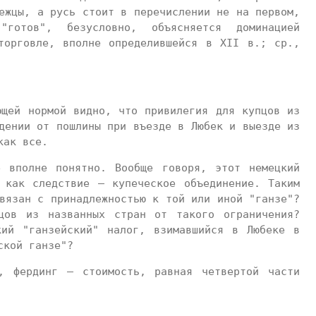
ежцы, а русь стоит в перечислении не на первом,
готов", безусловно, объясняется доминацией
торговле, вполне определившейся в XII в.; ср.,
ющей нормой видно, что привилегия для купцов из
дении от пошлины при въезде в Любек и выезде из
как все.
 вполне понятно. Вообще говоря, этот немецкий
 как следствие — купеческое объединение. Таким
вязан с принадлежностью к той или иной "ганзе"?
цов из названных стран от такого ограничения?
кий "ганзейский" налог, взимавшийся в Любеке в
ской ганзе"?
, фердинг — стоимость, равная четвертой части