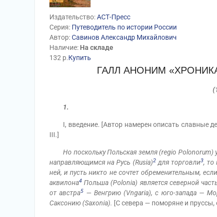
Издательство:
АСТ-Пресс
Серия:
Путеводитель по истории России
Автор:
Савинов Александр Михайлович
Наличие:
На складе
132
р.
Купить
ГАЛЛ АНОНИМ «ХРОНИК
(
1.
I, введение. [Автор намерен описать славные де
III.]
Но поскольку Польская земля (regio Polonorum)
2
3
направляющимся на Русь (Rusia)
для торговли
, то
ней, и пусть никто не сочтет обременительным, есл
4
аквилона
Польша (Polonia) является северной часть
5
от австра
— Венгрию (Vngaria), с юго-запада — Мо
Саксонию (Saxonia).
[С севера — поморяне и пруссы,