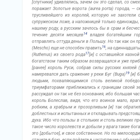
[спутники] удивлялись, зачем он это сделал, со сме
поражает Золотые ворота (aurea porta) города, — 
трусливейшего из королей, которую не захотели 
супружеском ложе, а наложницей только единожды,
нашему роду, а русским зачлось бы в срам и бесчес
14
течение десяти месяцев
владея богатейшим гор
отправлять оттуда деньги в Польшу. Но так как он
16
(Mescho) еще не способен править
, на одиннадцат
17
(Ruthenus) из своего рода
[и] с оставшейся казно
богатством таким образом возвращался и уже приб
[ранее] король Руси, собрав силы русских князей (d
19
намеревался дать сражение у реки Буг (Buga)
[и] б
людьми, похваляющимися столь великой победо
триумфаторами приближались к границам своей зем
рассуждал он так не без основания, ибо большая ча
король Болеслав, видя, что его воинов мало, враг
робким, а храбрым и прозорливым [и] так обратил
доблестных и испытанных и откладывать предстоя
духа. Ибо что пользы в стольких и столь великих 
такое число королевств и добыли у врага такие бог
это [добытое], и свое собственное. Но по милосер
станете в бою, если пойдете в наступление с обычн