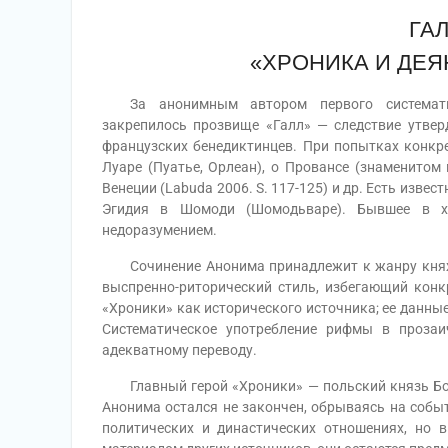
ГА
«ХРОНИКА И ДЕЯ
За анонимным автором первого систематич
закрепилось прозвище «Галл» — следствие утвер
французских бенедиктинцев. При попытках конкре
Луаре (Пуатье, Орлеан), о Провансе (знаменитом 
Венеции (Labuda 2006. S. 117-125) и др. Есть изве
Эгидия в Шомоди (Шомодьваре). Бывшее в х
недоразумением.
Сочинение Анонима принадлежит к жанру княжес
выспренно-риторический стиль, избегающий конк
«Хроники» как исторического источника; ее данные
Систематическое употребление рифмы в прозаи
адекватному переводу.
Главный герой «Хроники» — польский князь Болесл
Анонима остался не закончен, обрываясь на событ
политических и династических отношениях, но в