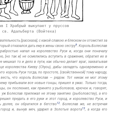
ав I Храбрый выкупает у пруссов
 св. Адальберта (Войтеха)
овательность [рассказа], с какой славою и блеском он отомстил за
9
оторый отказался дать ему в жены свою сестру
. Король Болеслав
храбростью напал на королевство Руси и, когда они поначалу
 [но так и] не осмелились вступить в сражение, обратил их в
не мешкал то и дело в пути, как обычно делает враг, захватывая
ице королевства Киеву (Chyou), дабы овладеть одновременно и
то король Руси тогда, по простоте, [свойственной] тому народу,
 весть, что король Болеслав — рядом. Тот никак не мог этому
 нему прибывали все новые гонцы, пришел в ужас. Только тогда,
цы, он послюнил, как принято у рыболовов, крючок и, говорят,
аз уж Болеслав прилежал не этому занятию (рыболовству), а его
ешил предать в его руки и этот город, и королевство Руси, и
12
 долее, он обратился в бегство
. Болеслав же, не встречая
13
 город и, вынув меч, ударил в Золотые ворота
, а когда его