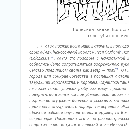
Польский князь Болесл
тело убитого ими
I, 7. Итак, прежде всего надо включить в послед
8
свою обиду, [нанесенную] королем Руси (Rutheni)
, к
10
(Bolezlauus)
, сочтя это позором, с неукротимой 
собрались было сопротивляться вооруженною рукою,
11
бегство пред лицом своим, как ветер — прах
. Он 
города или собирая богатства, а поспешил к стол
твердыней королевства, и королем. Случилось так, ч
на лодке ловил удочкой рыбу, как вдруг приходит
поверить, но в конце концов убедившись, так как к
поднеся ко рту разом большой и указательный паль
произнес к стыду своего народа [такие] слова: «Р
обычной забавой служили война и оружие, то Бог р
сокровища». Промолвив это и не распространяясь
сопротивления, вступил в великий и изобильный