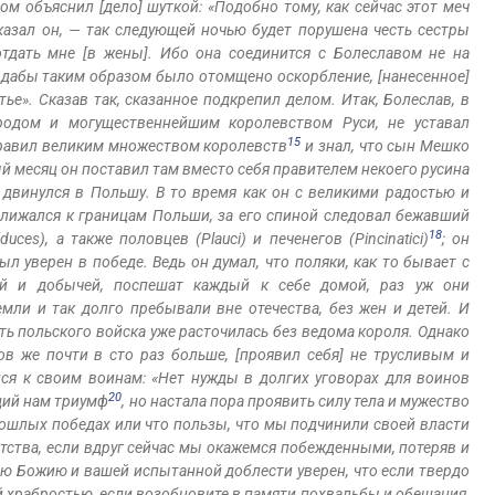
хом объяснил [дело] шуткой: «Подобно тому, как сейчас этот меч
сказал он, — так следующей ночью будет порушена честь сестры
отдать мне [в жены]. Ибо она соединится с Болеславом не на
 дабы таким образом было отомщено оскорбление, [нанесенное]
тье». Сказав так, сказанное подкрепил делом. Итак, Болеслав, в
одом и могущественнейшим королевством Руси, не уставал
15
 правил великим множеством королевств
и знал, что сын Мешко
ый месяц он поставил там вместо себя правителем некоего русина
й двинулся в Польшу. В то время как он с великими радостью и
лижался к границам Польши, за его спиной следовал бежавший
18
uces), а также половцев (Plauci) и печенегов (Pincinatici)
; он
ыл уверен в победе. Ведь он думал, что поляки, как то бывает с
й и добычей, поспешат каждый к себе домой, раз уж они
ли и так долго пребывали вне отечества, без жен и детей. И
сть польского войска уже расточилась без ведома короля. Однако
ов же почти в сто раз больше, [проявил себя] не трусливым и
ся к своим воинам: «Нет нужды в долгих уговорах для воинов
20
щий нам триумф
, но настала пора проявить силу тела и мужество
прошлых победах или что пользы, что мы подчинили своей власти
атства, если вдруг сейчас мы окажемся побежденными, потеряв и
дию Божию и вашей испытанной доблести уверен, что если твердо
ой храбростью, если возобновите в памяти похвальбы и обещания,