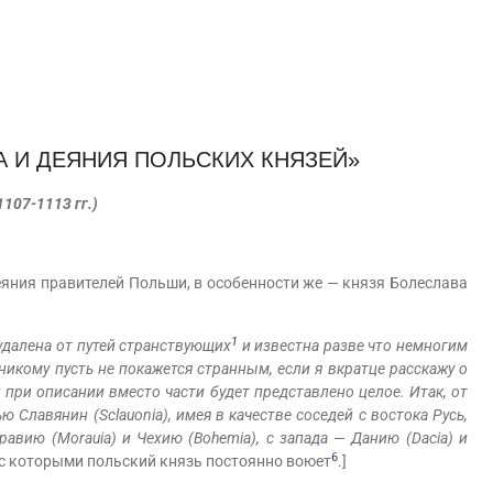
А И ДЕЯНИЯ ПОЛЬСКИХ КНЯЗЕЙ»
1107-1113 гг.)
яния правителей Польши, в особенности же — князя Болеслава
1
 удалена от путей странствующих
и известна разве что немногим
 никому пусть не покажется странным, если я вкратце расскажу о
и при описании вместо части будет представлено целое. Итак, от
ю Славянин (Sclauonia), имея в качестве соседей с востока Русь,
равию (Morauia) и Чехию (Bohemia), с запада — Данию (Dacia) и
6
 с которыми польский князь постоянно воюет
.]