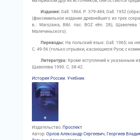
материалом других источников, они остаются пред
Издания:
Gall. 1864. Р. 379-484; Gall. 1952 (о
(факсимильное издание древнейшего из трех сохр
в.: Warszawa, Bibl. пас. BOZ elm. 28); Щавелева
Малечиньского).
Переводы:
На польский язык: Gall. 1965; на не
С. 49-56 (только отрывки, касающиеся Руси; с комм
Литература:
Кроме вступлений к указанным изд
Щавелева 1990. С. 38-42.
История России. Учебник
Издательство:
Проспект
Автор:
Орлов Александр Сергеевич
,
Георгиев Влади