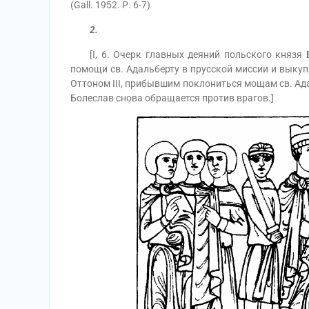
(Gall. 1952. Р. 6-7)
2.
[I, 6. Очерк главных деяний польского князя Б
помощи св. Адальберту в прусской миссии и выкуп
Оттоном III, прибывшим поклониться мощам св. Ада
Болеслав снова обращается против врагов.]