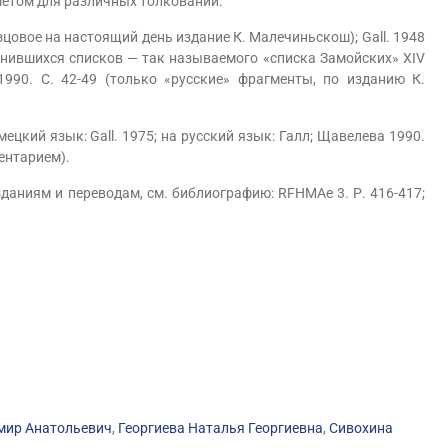
метом для различных толкований.
бразцовое на настоящий день издание К. Малечиньскош); Gall. 1948
анившихся списков — так называемого «списка Замойских» XIV
 1990. С. 42-49 (только «русские» фрагменты, по изданию К.
мецкий язык: Gall. 1975; на русский язык: Галл; Щавелева 1990.
ентарием).
аниям и переводам, см. библиографию: RFHMAe 3. Р. 416-417;
мир Анатольевич
,
Георгиева Наталья Георгиевна
,
Сивохина