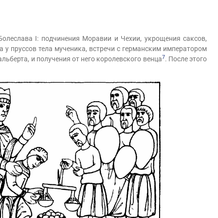
олеслава I: подчинения Моравии и Чехии, укрощения саксов,
а у пруссов тела мученика, встречи с германским императором
7
льберта, и получения от него королевского венца
. После этого