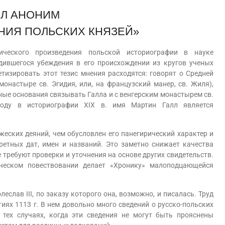
ЛЛ АНОНИМ
НИЯ ПОЛЬСКИХ КНЯЗЕЙ»
еского произведения польской историографии в науке
дившегося убеждения в его происхождении из кругов ученых
тизировать этот тезис мнения расходятся: говорят о Средней
монастыре св. Эгидия, или, на французский манер, св. Жиля),
стные основания связывать Галла и с венгерским монастырем св.
оду в историографии XIX в. имя Мартин Галл является
ких деяний, чем обусловлен его панегирический характер и
ретных дат, имен и названий. Это заметно снижает качества
 требуют проверки и уточнения на основе других свидетельств.
ческом повествовании делает «Хронику» малоподцающейся
ав III, по заказу которого она, возможно, и писалась. Труд
иях 1113 г. В нем довольно много сведений о русско-польских
 тех случаях, когда эти сведения не могут быть прояснены