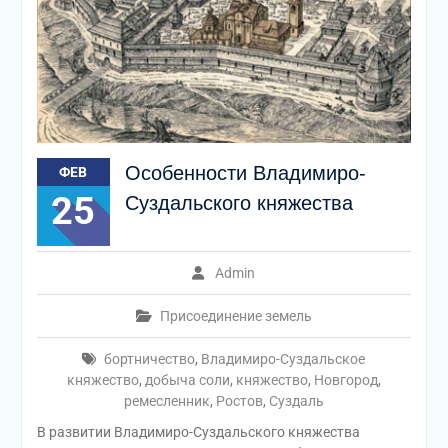
Особенности Владимиро-
ФЕВ
25
Cуздальского княжества
Admin
Присоединение земель
бортничество
,
Владимиро-Суздальское
княжество
,
добыча соли
,
княжество
,
Новгород
,
ремесленник
,
Ростов
,
Суздаль
В развитии Владимиро-Суздальского княжества