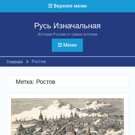
Перейти
Верхнее меню
к
содержимому
Русь Изначальная
История России от самых истоков
Меню
Ростов
Главная
Метка:
Ростов