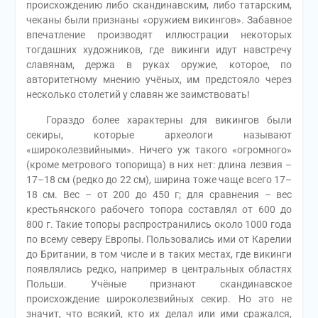
происхождению либо скандинавским, либо татарским,
чеканы были признаны «оружием викингов». Забавное
впечатление производят иллюстрации некоторых
тогдашних художников, где викинги идут навстречу
славянам, держа в руках оружие, которое, по
авторитетному мнению учёных, им предстояло через
несколько столетий у славян же заимствовать!
Гораздо более характерны для викингов были
секиры, которые археологи называют
«широколезвийными». Ничего уж такого «огромного»
(кроме метрового топорища) в них нет: длина лезвия –
17–18 см (редко до 22 см), ширина тоже чаще всего 17–
18 см. Вес – от 200 до 450 г; для сравнения – вес
крестьянского рабочего топора составлял от 600 до
800 г. Такие топоры распространились около 1000 года
по всему северу Европы. Пользовались ими от Карелии
до Британии, в том числе и в таких местах, где викинги
появлялись редко, например в центральных областях
Польши. Учёные признают скандинавское
происхождение широколезвийных секир. Но это не
значит, что всякий, кто их делал или ими сражался,