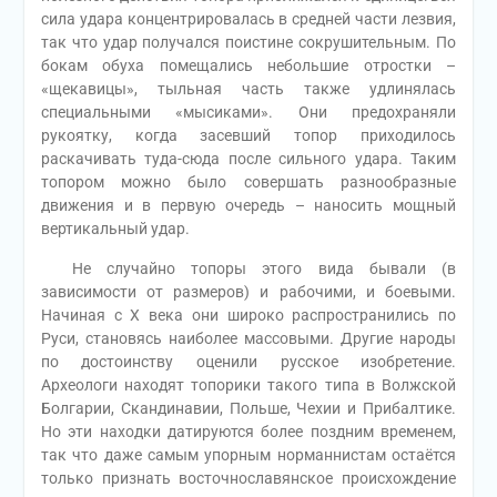
сила удара концентрировалась в средней части лезвия,
так что удар получался поистине сокрушительным. По
бокам обуха помещались небольшие отростки –
«щекавицы», тыльная часть также удлинялась
специальными «мысиками». Они предохраняли
рукоятку, когда засевший топор приходилось
раскачивать туда-сюда после сильного удара. Таким
топором можно было совершать разнообразные
движения и в первую очередь – наносить мощный
вертикальный удар.
Не случайно топоры этого вида бывали (в
зависимости от размеров) и рабочими, и боевыми.
Начиная с Х века они широко распространились по
Руси, становясь наиболее массовыми. Другие народы
по достоинству оценили русское изобретение.
Археологи находят топорики такого типа в Волжской
Болгарии, Скандинавии, Польше, Чехии и Прибалтике.
Но эти находки датируются более поздним временем,
так что даже самым упорным норманнистам остаётся
только признать восточнославянское происхождение