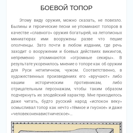
БОЕВОЙ ТОПОР
Этому виду оружия, можно сказать, не повезло.
Былины и героические песни не упоминают топоров в
качестве «славного» оружия богатырей, на летописных
миниатюрах ими вооружены разве что пешие
ополченцы. Зато почти в любом издании, где речь
заходит о вооружении и боевых действиях викингов,
непременно упоминаются «огромные секиры». В
результате укоренилось мнение о топоре как об оружии
для Руси нетипичном, чужом. Соответственно, в
художественных произведениях его «вручают» либо
нашим историческим противникам, либо
отрицательным персонажам, чтобы таким образом
подчеркнуть их злодейский характер. Мне приходилось
даже читать, будто русский народ «испокон веку»
осмысливал топор как нечто «тёмное и гнусное» и даже
«человеконенавистническое»…