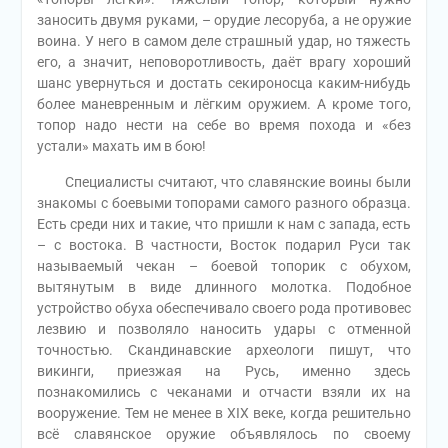
заносить двумя руками, – орудие лесоруба, а не оружие
воина. У него в самом деле страшный удар, но тяжесть
его, а значит, неповоротливость, даёт врагу хороший
шанс увернуться и достать секироносца каким-нибудь
более маневренным и лёгким оружием. А кроме того,
топор надо нести на себе во время похода и «без
устали» махать им в бою!
Специалисты считают, что славянские воины были
знакомы с боевыми топорами самого разного образца.
Есть среди них и такие, что пришли к нам с запада, есть
– с востока. В частности, Восток подарил Руси так
называемый чекан – боевой топорик с обухом,
вытянутым в виде длинного молотка. Подобное
устройство обуха обеспечивало своего рода противовес
лезвию и позволяло наносить удары с отменной
точностью. Скандинавские археологи пишут, что
викинги, приезжая на Русь, именно здесь
познакомились с чеканами и отчасти взяли их на
вооружение. Тем не менее в ХIХ веке, когда решительно
всё славянское оружие объявлялось по своему