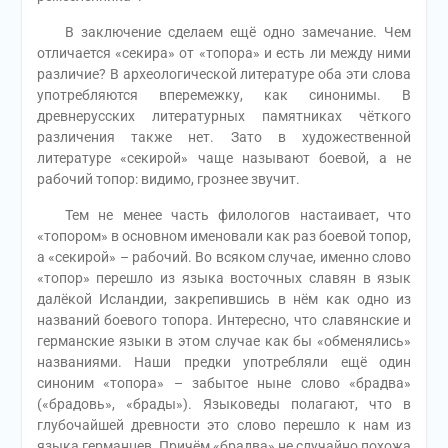
В заключение сделаем ещё одно замечание. Чем
отличается «секира» от «топора» и есть ли между ними
различие? В археологической литературе оба эти слова
употребляются вперемежку, как синонимы. В
древнерусских литературных памятниках чёткого
различения также нет. Зато в художественной
литературе «секирой» чаще называют боевой, а не
рабочий топор: видимо, грознее звучит.
Тем не менее часть филологов настаивает, что
«топором» в основном именовали как раз боевой топор,
а «секирой» – рабочий. Во всяком случае, именно слово
«топор» перешло из языка восточных славян в язык
далёкой Исландии, закрепившись в нём как одно из
названий боевого топора. Интересно, что славянские и
германские языки в этом случае как бы «обменялись»
названиями. Наши предки употребляли ещё один
синоним «топора» – забытое ныне слово «брадва»
(«брадовь», «брады»). Языковеды полагают, что в
глубочайшей древности это слово перешло к нам из
языка германцев. Причём «брадва» не случайно похожа