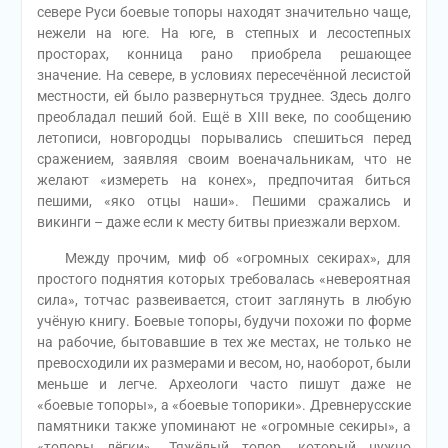
севере Руси боевые топоры находят значительно чаще,
нежели на юге. На юге, в степных и лесостепных
просторах, конница рано приобрела решающее
значение. На севере, в условиях пересечённой лесистой
местности, ей было развернуться труднее. Здесь долго
преобладал пеший бой. Ещё в ХIII веке, по сообщению
летописи, новгородцы порывались спешиться перед
сражением, заявляя своим военачальникам, что не
желают «измереть на конех», предпочитая биться
пешими, «яко отцы наши». Пешими сражались и
викинги – даже если к месту битвы приезжали верхом.
Между прочим, миф об «огромных секирах», для
простого поднятия которых требовалась «невероятная
сила», тотчас развеивается, стоит заглянуть в любую
учёную книгу. Боевые топоры, будучи похожи по форме
на рабочие, бытовавшие в тех же местах, не только не
превосходили их размерами и весом, но, наоборот, были
меньше и легче. Археологи часто пишут даже не
«боевые топоры», а «боевые топорики». Древнерусские
памятники также упоминают не «огромные секиры», а
«топоры лёгки». Тяжёлый топор, который нужно