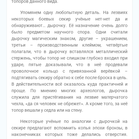
топоров данного вида.
Упомянем одну любопытную деталь. На лезвиях
некоторых боевых секир учёные нет-нет да и
обнаруживают… дырочку. Её назначение очень долго
было предметом научного спора. Одни считали
дырочку магическим знаком, другие – украшением,
третьи – производственным клеймом, четвёртые
полагали, что в дырочку вставлялся металлический
стержень, чтобы топор не слишком глубоко входил при
ударе, пятые доказывали, что в неё продевали
проволочное кольцо с привязанной верёвкой –
подтягивать секиру обратно к себе после броска в цель.
В действительности всё оказалось куда практичней и
проще. По мнению многих археологов, дырочка
служила для пристёгивания на лезвие матерчатого
чехла, «да ся человек не обрежет». А кроме того, за неё
топор вешали у седла или на стену.
Некоторые учёные по аналогии с дырочкой на
секире предлагают вспомнить копья эпохи бронзы, в
наконечниках которых тоже делались отверстия.