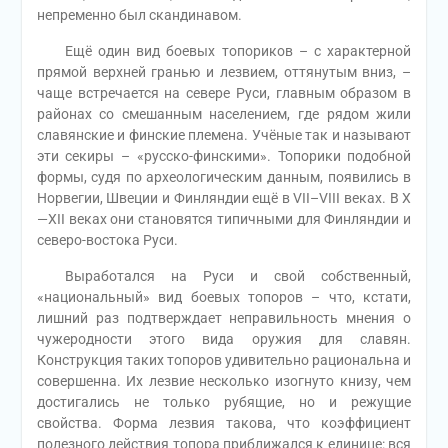
непременно был скандинавом.
Ещё один вид боевых топориков – с характерной
прямой верхней гранью и лезвием, оттянутым вниз, –
чаще встречается на севере Руси, главным образом в
районах со смешанным населением, где рядом жили
славянские и финские племена. Учёные так и называют
эти секиры – «русско-финскими». Топорики подобной
формы, судя по археологическим данным, появились в
Норвегии, Швеции и Финляндии ещё в VII–VIII веках. В Х
—ХII веках они становятся типичными для Финляндии и
северо-востока Руси.
Выработался на Руси и свой собственный,
«национальный» вид боевых топоров – что, кстати,
лишний раз подтверждает неправильность мнения о
чужеродности этого вида оружия для славян.
Конструкция таких топоров удивительно рациональна и
совершенна. Их лезвие несколько изогнуто книзу, чем
достигались не только рубящие, но и режущие
свойства. Форма лезвия такова, что коэффициент
полезного действия топора приближался к единице: вся