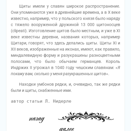
Щиты имели у славян широкое распространение.
Они упоминаются уже в древнейшие времена, а в X веке
известно, например, что у польского князя было наряду
с тяжело вооруженной дружиной 13 000 щитоносцев
(clipeati). Изготовление щитов было местным, и уже в XI
веке известны деревни, названия которых, например
Щитари, говорят, что здесь делались щиты. Щиты XI и
XII веков, изображенные на иконах, имеют, как правило,
миндалевидную форму и разукрашены разноцветными
полосами, что было обычаем германцев. Король
Индржих II угрожал в 1040 году чешским славянам: «
Я
покажу вам, сколько у меня разукрашенных щитов
«.
Находки умбонов редки, и, очевидно, так же редки
были и щиты, снабженные ими.
автор статьи Л. Нидерле