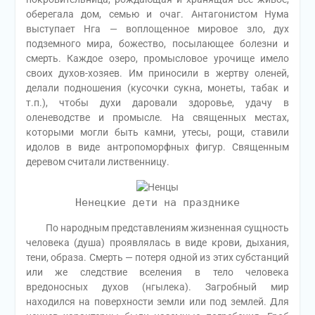
оберегала дом, семью и очаг. Антагонистом Нума
выступает Нга — воплощенное мировое зло, дух
подземного мира, божество, посылающее болезни и
смерть. Каждое озеро, промысловое урочище имело
своих духов-хозяев. Им приносили в жертву оленей,
делали подношения (кусочки сукна, монеты, табак и
т.п.), чтобы духи даровали здоровье, удачу в
оленеводстве и промысле. На священных местах,
которыми могли быть камни, утесы, рощи, ставили
идолов в виде антропоморфных фигур. Священным
деревом считали лиственницу.
Ненецкие дети на празднике
По народным представлениям жизненная сущность
человека (душа) проявлялась в виде крови, дыхания,
тени, образа. Смерть — потеря одной из этих субстанций
или же следствие вселения в тело человека
вредоносных духов (нгылека). Загробный мир
находился на поверхности земли или под землей. Для