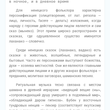
в ночное, и в дневное время
Для ненецкого фольклора характерна
персонификация (олицетворение, от лат. persona —
лицо, личность, facere — делать) изложения, когда
наряду с героями действующим лицом является и сам
сказ (мынеко). Этот прием широко распространен в
сказках, где одушевленное существо именуется
лаханако — словечко.
Среди ненецких сказок (лаханако, вадако) есть
сказки о животных, волшебные, легендарные и
бытовые. Часто их персонажами выступают божества,
духи — хозяева местностей. Они же являются главными
действующими лицами и в других жанрах фольклора —
преданиях, молитвах-заговорах, шаманских песнях.
Ритуальная музыка тесно связана с местом
шамана в древней иерархии: «видящий вещие сны»,
«сопровождающий душу умершего в подземный мир»,
«обладающий даром гипноза». Бубен у восточных
тундровых ненцев — пензер (соответствует якутскому