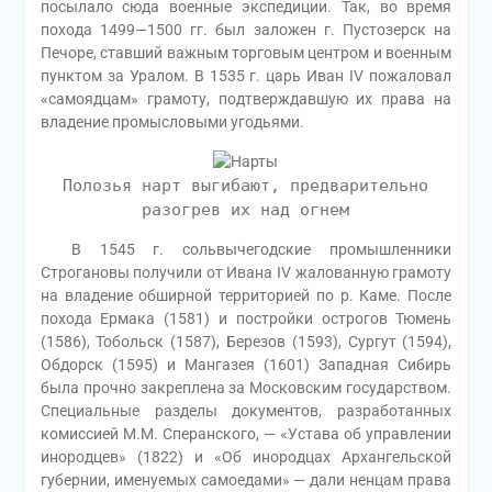
посылало сюда военные экспедиции. Так, во время
похода 1499—1500 гг. был заложен г. Пустозерск на
Печоре, ставший важным торговым центром и военным
пунктом за Уралом. В 1535 г. царь Иван IV пожаловал
«самоядцам» грамоту, подтверждавшую их права на
владение промысловыми угодьями.
Полозья нарт выгибают, предварительно
разогрев их над огнем
В 1545 г. сольвычегодские промышленники
Строгановы получили от Ивана IV жалованную грамоту
на владение обширной территорией по р. Каме. После
похода Ермака (1581) и постройки острогов Тюмень
(1586), Тобольск (1587), Березов (1593), Сургут (1594),
Обдорск (1595) и Мангазея (1601) Западная Сибирь
была прочно закреплена за Московским государством.
Специальные разделы документов, разработанных
комиссией М.М. Сперанского, — «Устава об управлении
инородцев» (1822) и «Об инородцах Архангельской
губернии, именуемых самоедами» — дали ненцам права