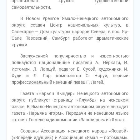
организован кружок художественной
самодеятельности.
В Новом Уренгое Ямало-Ненецкого автономного
округа создан Центр национальных культур, в
Салехарде — Дом культуры народов Севера, в пос. Яр-
Сале, Тазовский, Самбург работают драматические
кружки.
Заслуженной популярностью и известностью
пользуются национальные писатели А. Неркаги, И.
Истомин, Л. Лапцуй, педагог Е. Сусой, художники И.
Худи и Л. Лар, композитор С. Няруй, первый
профессиональный ненецкий певец Г. Лагей.
Газета «Нарьян Вындер» Ненецкого автономного
округа публикует страницу «Ялумбд» на ненецком
языке. В Ямало-Ненецком автономном округе выходит
газета «Нарьяна нгэрм». Передачи на ненецком языке
готовят Гостелерадиокомпании «Заполярье» и «Ямал».
Созданы Ассоциация ненецкого народа «Ясавэй»
(«Впереди идущий») и Ассоциация «Ямал — потомкам».