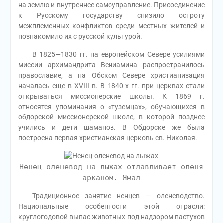
на землю и внутреннее самоуправление. Присоединение
к Русскому государству снизило остроту
межплеменных конфликтов среди местных жителей и
познакомило их с русской культурой.
В 1825—1830 гг. на европейском Севере усилиями
миссии архимандрита Вениамина распространилось
православие, а на Обском Севере христианизация
началась еще в XVIII в. В 1840-х гг. при церквах стали
открываться миссионерские школы. К 1869 г.
относятся упоминания о «туземцах», обучающихся в
обдорской миссионерской школе, в которой позднее
учились и дети шаманов. В Обдорске же была
построена первая христианская церковь св. Николая.
Ненец-оленевод на лыжах отлавливает оленя
арканом. Ямал
Традиционное занятие ненцев — оленеводство.
Национальные особенности этой отрасли:
круглогодовой выпас животных под надзором пастухов