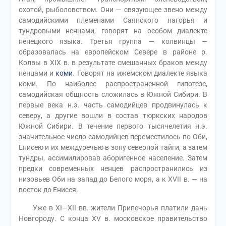
охотой, рыболовством. Они — связующее звено между
самодийскими племенами Саянского нагорья и
тундровыми ненцами, говорят на особом диалекте
ненецкого языка. Третья группа — колвинцы —
образовалась на европейском Севере в районе р.
Колвы в XIX в. в результате смешанных браков между
ненцами и
коми
. Говорят на ижемском диалекте языка
коми. По наиболее распространенной гипотезе,
самодийская общность сложилась в Южной Сибири. В
первые века н.э. часть самодийцев продвинулась к
северу, а другие вошли в состав тюркских народов
Южной Сибири. В течение первого тысячелетия н.э.
значительное число самодийцев переместилось по Оби,
Енисею и их междуречью в зону северной тайги, а затем
тундры, ассимилировав аборигенное население. Затем
предки современных ненцев распространились из
низовьев Оби на запад до Белого моря, а к XVII в. — на
восток до Енисея.
Уже в XI—XII вв. жители Припечорья платили дань
Новгороду. С конца XV в. московское правительство