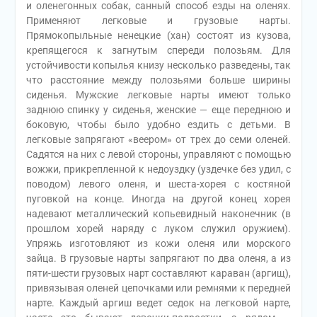
и оленегонных собак, санный способ езды на оленях.
Применяют легковые и грузовые нарты.
Прямокопыльные ненецкие (хан) состоят из кузова,
крепящегося к загнутым спереди полозьям. Для
устойчивости копылья книзу несколько разведены, так
что расстояние между полозьями больше ширины
сиденья. Мужские легковые нарты имеют только
заднюю спинку у сиденья, женские — еще переднюю и
боковую, чтобы было удобно ездить с детьми. В
легковые запрягают «веером» от трех до семи оленей.
Садятся на них с левой стороны, управляют с помощью
вожжи, прикрепленной к недоуздку (уздечке без удил, с
поводом) левого оленя, и шеста-хорея с костяной
пуговкой на конце. Иногда на другой конец хорея
надевают металлический копьевидный наконечник (в
прошлом хорей наряду с луком служил оружием).
Упряжь изготовляют из кожи оленя или морского
зайца. В грузовые нарты запрягают по два оленя, а из
пяти-шести грузовых нарт составляют караван (аргищ),
привязывая оленей цепочками или ремнями к передней
нарте. Каждый аргиш ведет седок на легковой нарте,