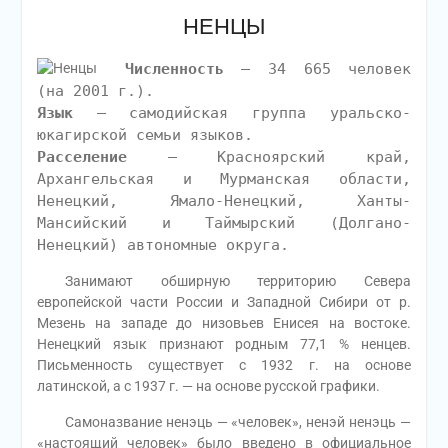
НЕНЦЫ
Численность
– 34 665 человек
(на 2001 г.).
Язык
– самодийская группа уральско-
юкагирской семьи языков.
Расселение
– Красноярский край,
Архангельская и Мурманская области,
Ненецкий, Ямало-Ненецкий, Ханты-
Мансийский и Таймырский (Долгано-
Ненецкий) автономные округа.
Занимают обширную территорию Севера
европейской части России и Западной Сибири от р.
Мезень на западе до низовьев Енисея на востоке.
Ненецкий язык признают родным 77,1 % ненцев.
Письменность существует с 1932 г. на основе
латинской, а с 1937 г. — на основе русской графики.
Самоназвание ненэць — «человек», ненэй ненэць —
«настоящий человек» было введено в официальное