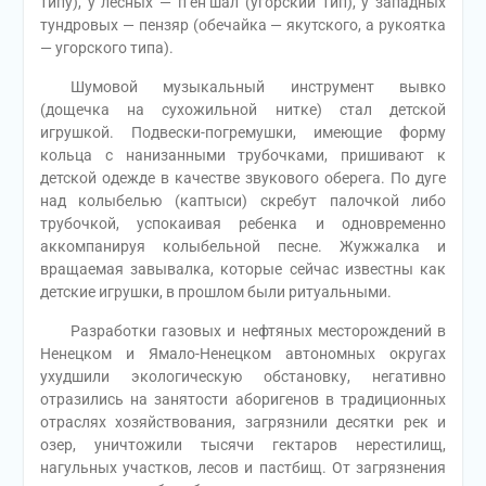
типу), у лесных — п’ен’шал (угорский тип), у западных
тундровых — пензяр (обечайка — якутского, а рукоятка
— угорского типа).
Шумовой музыкальный инструмент вывко
(дощечка на сухожильной нитке) стал детской
игрушкой. Подвески-погремушки, имеющие форму
кольца с нанизанными трубочками, пришивают к
детской одежде в качестве звукового оберега. По дуге
над колыбелью (каптыси) скребут палочкой либо
трубочкой, успокаивая ребенка и одновременно
аккомпанируя колыбельной песне. Жужжалка и
вращаемая завывалка, которые сейчас известны как
детские игрушки, в прошлом были ритуальными.
Разработки газовых и нефтяных месторождений в
Ненецком и Ямало-Ненецком автономных округах
ухудшили экологическую обстановку, негативно
отразились на занятости аборигенов в традиционных
отраслях хозяйствования, загрязнили десятки рек и
озер, уничтожили тысячи гектаров нерестилищ,
нагульных участков, лесов и пастбищ. От загрязнения