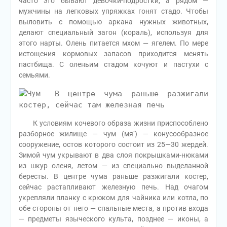
часто это бывают девочки-подростки, а рядом —
мужчины на легковых упряжках гонят стадо. Чтобы
выловить с помощью аркана нужных животных,
делают специальный загон (кораль), используя для
этого нарты. Олень питается мхом — ягелем. По мере
истощения кормовых запасов приходится менять
пастбища. С оленьим стадом кочуют и пастухи с
семьями.
В центре чума раньше разжигали
костер, сейчас там железная печь
К условиям кочевого образа жизни приспособлено
разборное жилище — чум (мя’) — конусообразное
сооружение, остов которого состоит из 25—30 жердей.
Зимой чум укрывают в два слоя покрышками-нюками
из шкур оленя, летом — из специально выделанной
бересты. В центре чума раньше разжигали костер,
сейчас растапливают железную печь. Над очагом
укрепляли планку с крюком для чайника или котла, по
обе стороны от него — спальные места, а против входа
— предметы языческого культа, позднее — иконы, а