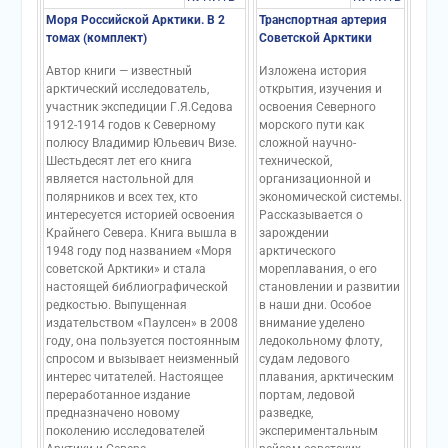
Моря Российской Арктики. В 2
Транспортная артерия
томах (комплект)
Советской Арктики
Автор книги — известный
Изложена история
арктический исследователь,
открытия, изучения и
участник экспедиции Г.Я.Седова
освоения Северного
1912-1914 годов к Северному
морского пути как
полюсу Владимир Юльевич Визе.
сложной научно-
Шестьдесят лет его книга
технической,
является настольной для
организационной и
полярников и всех тех, кто
экономической системы.
интересуется историей освоения
Рассказывается о
Крайнего Севера. Книга вышла в
зарождении
1948 году под названием «Моря
арктического
советской Арктики» и стала
мореплавания, о его
настоящей библиографической
становлении и развитии
редкостью. Выпущенная
в наши дни. Особое
издательством «Паулсен» в 2008
внимание уделено
году, она пользуется постоянным
ледокольному флоту,
спросом и вызывает неизменный
судам ледового
интерес читателей. Настоящее
плавания, арктическим
переработанное издание
портам, ледовой
предназначено новому
разведке,
поколению исследователей
экспериментальным