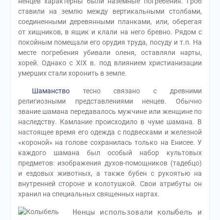
ненцев характерны были наземные погребения. Гроб
ставили на землю между вертикальными столбами,
соединенными деревянными планками, или, оберегая
от хищников, в ящик и клали на него бревно. Рядом с
покойным помещали его орудия труда, посуду и т.п. На
месте погребения убивали оленя, оставляли нарты,
хорей. Однако с XIX в. под влиянием христианизации
умерших стали хоронить в земле.
Шаманство
тесно связано с древними
религиозными представлениями ненцев. Обычно
звание шамана передавалось мужчине или женщине по
наследству. Камлание происходило в чуме шамана. В
настоящее время его одежда с подвесками и железной
«короной» на голове сохранилась только на Енисее. У
каждого шамана был особый набор культовых
предметов: изображения духов-помощников (тадебцо)
и ездовых животных, а также бубен с рукоятью на
внутренней стороне и колотушкой. Свои атрибуты он
хранил на специальных священных нартах.
Ненцы использовали колыбель и