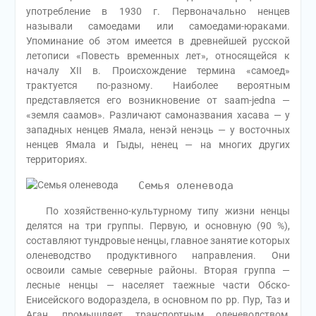
употребление в 1930 г. Первоначально ненцев
называли самоедами или самоедами-юраками.
Упоминание об этом имеется в древнейшей русской
летописи «Повесть временных лет», относящейся к
началу XII в. Происхождение термина «самоед»
трактуется по-разному. Наиболее вероятным
представляется его возникновение от saam-jedna —
«земля саамов». Различают самоназвания хасава — у
западных ненцев Ямала, ненэй ненэць — у восточных
ненцев Ямала и Гыды, ненец — на многих других
территориях.
Семья оленевода
По хозяйственно-культурному типу жизни ненцы
делятся на три группы. Первую, и основную (90 %),
составляют тундровые ненцы, главное занятие которых
оленеводство продуктивного направления. Они
освоили самые северные районы. Вторая группа —
лесные ненцы — населяет таежные части Обско-
Енисейского водораздела, в основном по рр. Пур, Таз и
Аган, промышляет транспортным оленеводством,