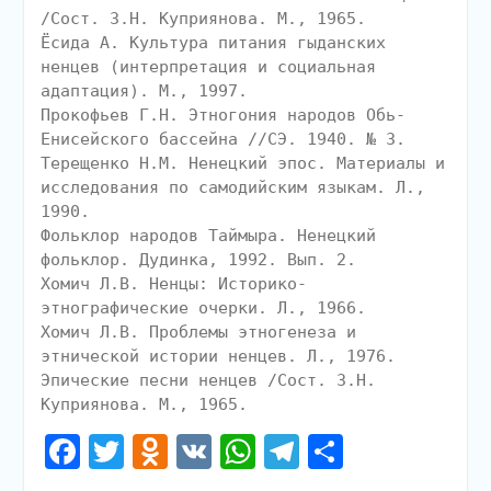
/Cост. З.Н. Куприянова. М., 1965.
Ёсида А. Культура питания гыданских
ненцев (интерпретация и социальная
адаптация). М., 1997.
Прокофьев Г.Н. Этногония народов Обь-
Енисейского бассейна //СЭ. 1940. № 3.
Терещенко Н.М. Ненецкий эпос. Материалы и
исследования по самодийским языкам. Л.,
1990.
Фольклор народов Таймыра. Ненецкий
фольклор. Дудинка, 1992. Вып. 2.
Хомич Л.В. Ненцы: Историко-
этнографические очерки. Л., 1966.
Хомич Л.В. Проблемы этногенеза и
этнической истории ненцев. Л., 1976.
Эпические песни ненцев /Сост. З.Н.
Куприянова. М., 1965.
Facebook
Twitter
Odnoklassniki
VK
WhatsApp
Telegram
Отправи