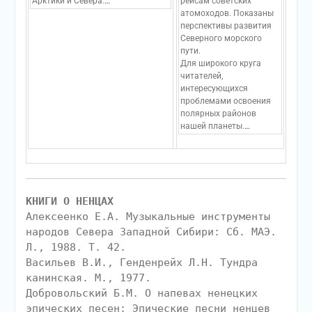
Арктики и Севера.
…
рейсам советских
атомоходов. Показаны
перспективы развития
Северного морского
пути.
Для широкого круга
читателей,
интересующихся
проблемами освоения
полярных районов
нашей планеты.
…
КНИГИ О НЕНЦАХ
Алексеенко Е.А. Музыкальные инструменты
народов Севера Западной Сибири: Сб. МАЭ.
Л., 1988. Т. 42.
Васильев В.И., Генденрейх Л.Н. Тундра
канинская. М., 1977.
Добровольский Б.М. О напевах ненецких
эпических песен: Эпические песни ненцев