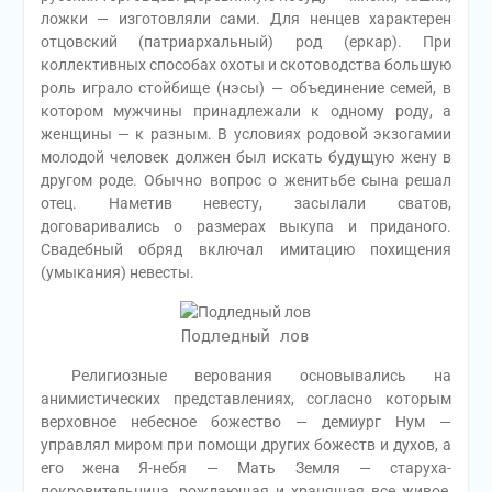
ложки — изготовляли сами. Для ненцев характерен
отцовский (патриархальный) род (еркар). При
коллективных способах охоты и скотоводства большую
роль играло стойбище (нэсы) — объединение семей, в
котором мужчины принадлежали к одному роду, а
женщины — к разным. В условиях родовой экзогамии
молодой человек должен был искать будущую жену в
другом роде. Обычно вопрос о женитьбе сына решал
отец. Наметив невесту, засылали сватов,
договаривались о размерах выкупа и приданого.
Свадебный обряд включал имитацию похищения
(умыкания) невесты.
Подледный лов
Религиозные верования основывались на
анимистических представлениях, согласно которым
верховное небесное божество — демиург Нум —
управлял миром при помощи других божеств и духов, а
его жена Я-небя — Мать Земля — старуха-
покровительница, рождающая и хранящая все живое,