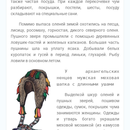
также чистая посуда. При каждой перекочевке чум
разбирают, покрышки, постели, шесты, посуду
складывают на специальные сани.
Помимо выпаса оленей зимой охотились на песца,
лисицу, росомаху, горностая, дикого северного оленя.
Пушного зверя промышляли с помощью деревянных
ловушек-пастей и железных капканов. Большая часть
пушнины шла на уплату ясака. Добывали белых
куропаток и гусей в период линьки, глухарей. Рыбу
ловили в основном летом.
У архангельских
ненцев мужская меховая
шапка с длинными ушами
Выделкой шкур оленей и
пушных зверей, пошивом
одежды, сумок, покрышек чума
занимаются женщины. Одежды
и утварь богато украшали
меховой мозаикой (из камусов