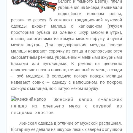
белого и темного цвета), плели
украшения из бисера, вышивали
подшейным волосом оленя,
резали по дереву. В комплект традиционной мужской
одежды входит малица с капюшоном (глухая
просторная рубаха из оленьих шкур мехом внутрь),
штаны, сапоги-пимы из камуса мехом наружу и чулки
мехом внутрь. Для предохранения мездры поверх
малицы надевают сорочку из ситца и подпоясываются
сыромятным ремнем, украшенным медными ажурными
бляхами или пуговицами. К ремню на цепочках
прикрепляют нож в ножнах, точильный камень, а сзади
— зуб медведя. В холодную погоду поверх малицы
надевают совик — одежду с капюшоном, по покрою
схожую с малицей, но сшитую мехом наружу.
Женский капор ямальских
ненцев из оленьего меха с опушкой из
песцовых хвостов
Женская одежда в отличие от мужской распашная.
В старину ее делали из шкурок лесных зверей с опушкой