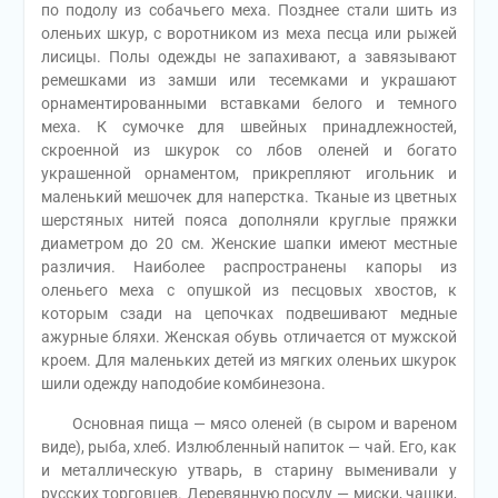
по подолу из собачьего меха. Позднее стали шить из
оленьих шкур, с воротником из меха песца или рыжей
лисицы. Полы одежды не запахивают, а завязывают
ремешками из замши или тесемками и украшают
орнаментированными вставками белого и темного
меха. К сумочке для швейных принадлежностей,
скроенной из шкурок со лбов оленей и богато
украшенной орнаментом, прикрепляют игольник и
маленький мешочек для наперстка. Тканые из цветных
шерстяных нитей пояса дополняли круглые пряжки
диаметром до 20 см. Женские шапки имеют местные
различия. Наиболее распространены капоры из
оленьего меха с опушкой из песцовых хвостов, к
которым сзади на цепочках подвешивают медные
ажурные бляхи. Женская обувь отличается от мужской
кроем. Для маленьких детей из мягких оленьих шкурок
шили одежду наподобие комбинезона.
Основная пища — мясо оленей (в сыром и вареном
виде), рыба, хлеб. Излюбленный напиток — чай. Его, как
и металлическую утварь, в старину выменивали у
русских торговцев. Деревянную посуду — миски, чашки,