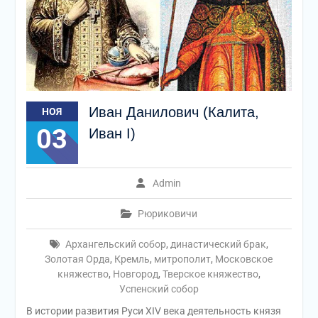
Иван Данилович (Калита,
НОЯ
03
Иван I)
Admin
Рюриковичи
Архангельский собор
,
династический брак
,
Золотая Орда
,
Кремль
,
митрополит
,
Московское
княжество
,
Новгород
,
Тверское княжество
,
Успенский собор
В истории развития Руси XIV века деятельность князя