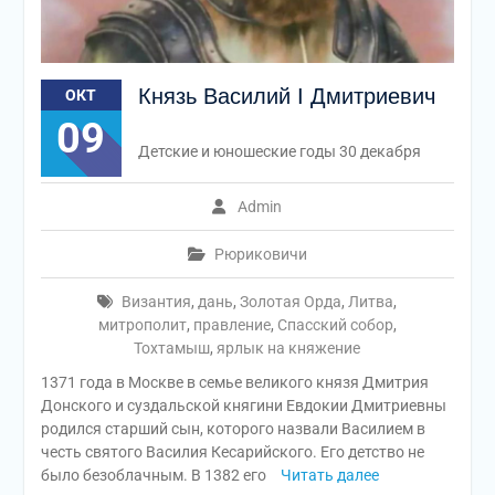
Князь Василий I Дмитриевич
ОКТ
09
Детские и юношеские годы 30 декабря
Admin
Рюриковичи
Византия
,
дань
,
Золотая Орда
,
Литва
,
митрополит
,
правление
,
Спасский собор
,
Тохтамыш
,
ярлык на княжение
1371 года в Москве в семье великого князя Дмитрия
Донского и суздальской княгини Евдокии Дмитриевны
родился старший сын, которого назвали Василием в
честь святого Василия Кесарийского. Его детство не
было безоблачным. В 1382 его
Читать далее