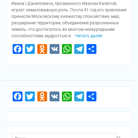
Ивана I Даниловича, прозванного Иваном Калитой,
играет немаловажную роль. Почти 41 год его правления
принесли Московскому княжеству спокойствие, мир,
расширение территории, объединение разрозненных
земель, что достигалось во многом незаурядными
способностями, мудростью и
Читать далее
Facebook
Twitter
Odnoklassniki
VK
WhatsApp
Telegram
Отправи
Facebook
Twitter
Odnoklassniki
VK
WhatsApp
Telegram
Отправи
Поиск