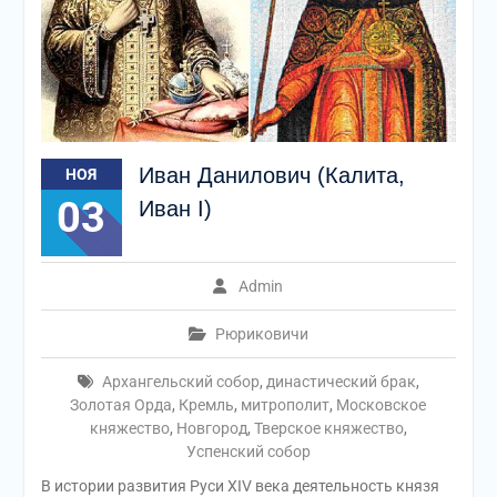
Иван Данилович (Калита,
НОЯ
03
Иван I)
Admin
Рюриковичи
Архангельский собор
,
династический брак
,
Золотая Орда
,
Кремль
,
митрополит
,
Московское
княжество
,
Новгород
,
Тверское княжество
,
Успенский собор
В истории развития Руси XIV века деятельность князя