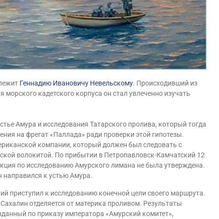
длежит
Геннадию Ивановичу Невельскому
. Происходивший из
 морского кадетского корпуса он стал увлеченно изучать
устье Амура и исследования Татарского пролива, который тогда
ения на фрегат «Паллада» ради проверки этой гипотезы.
ериканской компании, который должен был следовать с
еской волокитой. По прибытии в Петропавловск-Камчатский 12
рукция по исследованию Амурского лимана не была утверждена.
он направился к устью Амура.
ий приступил к исследованию конечной цели своего маршрута.
о Сахалин отделяется от материка проливом. Результаты
озданный по приказу императора «Амурский комитет»,