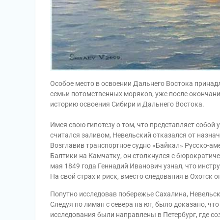
Особое место в освоении Дальнего Востока прина
семьи потомственных моряков, уже после окончания
историю освоения Сибири и Дальнего Востока.
Имея свою гипотезу о том, что представляет собой 
считался заливом, Невельский отказался от назнач
Возглавив транспортное судно «Байкал» Русско-ам
Балтики на Камчатку, он столкнулся с бюрократич
мая 1849 года Геннадий Иванович узнал, что инст
На свой страх и риск, вместо следования в Охотск 
Попутно исследовав побережье Сахалина, Невельск
Следуя по лиман с севера на юг, было доказано, чт
исследования были направлены в Петербург, где с