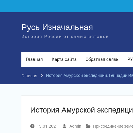
Перейти
к
содержимому
Русь Изначальная
История России от самых истоков
Главная
Карта сайта
Обратная связь
РУ
История Амурской экспедиции. Геннадий И
Главная
История Амурской экспедици
13.01.2021
Admin
Присоединение зем