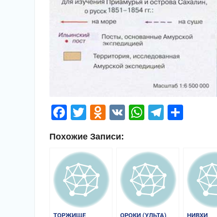
Facebook
Twitter
Odnoklassniki
VK
WhatsApp
Telegr
Отп
Похожие Записи:
ТОРЖИЩЕ
ОРОКИ (УЛЬТА)
НИВХИ