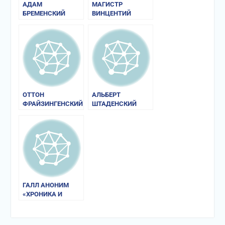
АДАМ
МАГИСТР
БРЕМЕНСКИЙ
ВИНЦЕНТИЙ
«ДЕЯНИЯ
(КАДЛУБЕК).
ГАМБУРГСКИХ
«ПОЛЬСКАЯ
АРХИЕПИСКОПОВ»
ХРОНИКА»
ОТТОН
АЛЬБЕРТ
ФРАЙЗИНГЕНСКИЙ
ШТАДЕНСКИЙ
«ХРОНИКА»
«АННАЛЫ»
ГАЛЛ АНОНИМ
«ХРОНИКА И
ДЕЯНИЯ
ПОЛЬСКИХ
КНЯЗЕЙ»