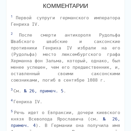
КОММЕНТАРИИ
1
Первой супруги германского императора
Генриха IV.
2
После смерти антикороля Рудольфа
Швабского швабские и саксонские
противники Генриха IV избрали на его
(Рудольфа) место люксембургского графа
Херманна фон Зальма, который, однако, был
менее успешен, чем его предшественник, и,
оставленный своими саксонскими
союзниками, погиб в сентябре 1088 г.
3
См.
№ 26, примеч. 5
.
4
Генриха IV.
5
Речь идет о Евпраксии, дочери киевского
князя Всеволода Ярославича (см.
№ 26,
примеч. 4
). В Германии она получила имя