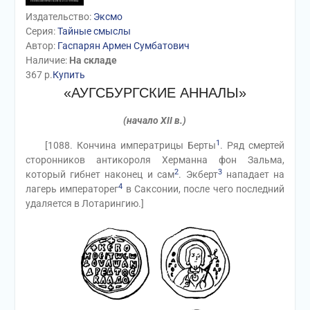
Издательство:
Эксмо
Серия:
Тайные смыслы
Автор:
Гаспарян Армен Сумбатович
Наличие:
На складе
367
р.
Купить
«АУГСБУРГСКИЕ АННАЛЫ»
(начало XII в.)
1
[1088. Кончина императрицы Берты
. Ряд смертей
сторонников антикороля Херманна фон Зальма,
2
3
который гибнет наконец и сам
. Экберт
нападает на
4
лагерь императорег
в Саксонии, после чего последний
удаляется в Лотарингию.]