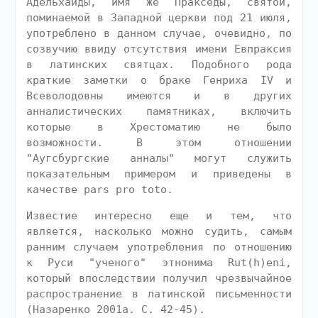
Адельхайды, имя же Пракседы, святой,
поминаемой в Западной церкви под 21 июля,
употреблено в данном случае, очевидно, по
созвучию ввиду отсутствия имени Евпраксия
в латинских святцах. Подобного рода
краткие заметки о браке Генриха IV и
Всеволодовны имеются и в других
анналистических памятниках, включить
которые в Хрестоматию не было
возможности. В этом отношении
"Аугсбургские анналы" могут служить
показательным примером и приведены в
качестве pars pro toto.
Известие интересно еще и тем, что
является, насколько можно судить, самым
ранним случаем употребления по отношению
к Руси "ученого" этнонима Rut(h)eni,
который впоследствии получил чрезвычайное
распространение в латинской письменности
(Назаренко 2001а. С. 42-45).