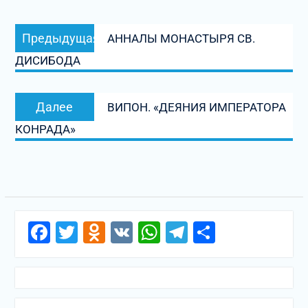
Навигация
Предыдущая
Предыдущая
АННАЛЫ МОНАСТЫРЯ СВ.
по
запись:
ДИСИБОДА
записям
Следующая
Далее
ВИПОН. «ДЕЯНИЯ ИМПЕРАТОРА
запись:
КОНРАДА»
Facebook
Twitter
Odnoklassniki
VK
WhatsApp
Telegram
Отправи