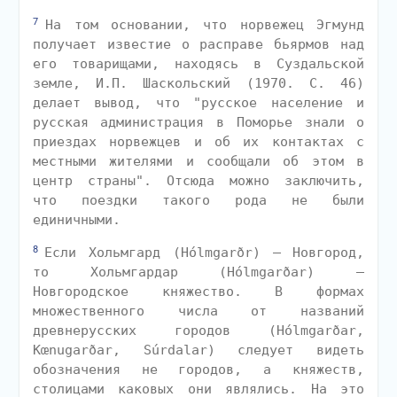
7
На том основании, что норвежец Эгмунд
получает известие о расправе бьярмов над
его товарищами, находясь в Суздальской
земле, И.П. Шаскольский (1970. С. 46)
делает вывод, что "русское население и
русская администрация в Поморье знали о
приездах норвежцев и об их контактах с
местными жителями и сообщали об этом в
центр страны". Отсюда можно заключить,
что поездки такого рода не были
единичными.
8
Если Хольмгард (Hólmgarðr) — Новгород,
то Хольмгардар (Hólmgarðar) —
Новгородское княжество. В формах
множественного числа от названий
древнерусских городов (Hólmgarðar,
Kœnugarðar, Súrdalar) следует видеть
обозначения не городов, а княжеств,
столицами каковых они являлись. На это