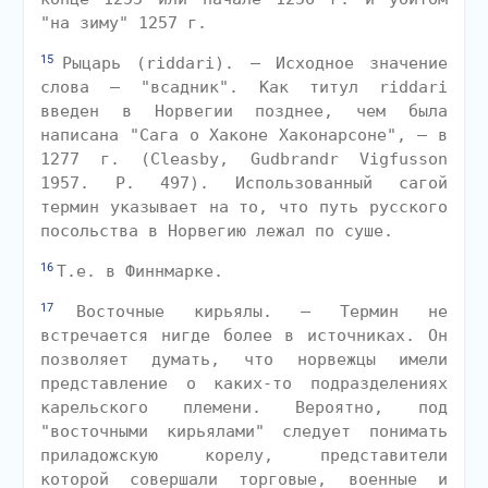
"на зиму" 1257 г.
15
Рыцарь (riddari). — Исходное значение
слова — "всадник". Как титул riddari
введен в Норвегии позднее, чем была
написана "Сага о Хаконе Хаконарсоне", — в
1277 г. (Cleasby, Gudbrandr Vigfusson
1957. P. 497). Использованный сагой
термин указывает на то, что путь русского
посольства в Норвегию лежал по суше.
16
Т.е. в Финнмарке.
17
Восточные кирьялы. — Термин не
встречается нигде более в источниках. Он
позволяет думать, что норвежцы имели
представление о каких-то подразделениях
карельского племени. Вероятно, под
"восточными кирьялами" следует понимать
приладожскую корелу, представители
которой совершали торговые, военные и