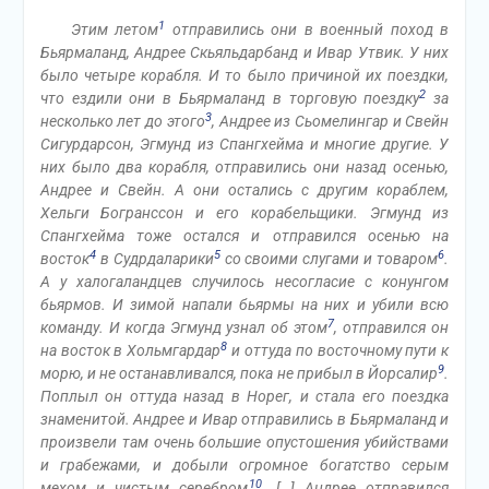
1
Этим летом
отправились они в военный поход в
Бьярмаланд, Андрее Скьяльдарбанд и Ивар Утвик. У них
было четыре корабля. И то было причиной их поездки,
2
что ездили они в Бьярмаланд в торговую поездку
за
3
несколько лет до этого
, Андрее из Сьомелингар и Свейн
Сигурдарсон, Эгмунд из Спангхейма и многие другие. У
них было два корабля, отправились они назад осенью,
Андрее и Свейн. А они остались с другим кораблем,
Хельги Богранссон и его корабельщики. Эгмунд из
Спангхейма тоже остался и отправился осенью на
4
5
6
восток
в Судрдаларики
со своими слугами и товаром
.
А у халогаландцев случилось несогласие с конунгом
бьярмов. И зимой напали бьярмы на них и убили всю
7
команду. И когда Эгмунд узнал об этом
, отправился он
8
на восток в Хольмгардар
и оттуда по восточному пути к
9
морю, и не останавливался, пока не прибыл в Йорсалир
.
Поплыл он оттуда назад в Норег, и стала его поездка
знаменитой. Андрее и Ивар отправились в Бьярмаланд и
произвели там очень большие опустошения убийствами
и грабежами, и добыли огромное богатство серым
10
мехом и чистым серебром
. […] Андрее отправился