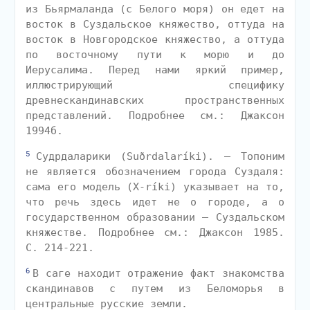
из Бьярмаланда (с Белого моря) он едет на
восток в Суздальское княжество, оттуда на
восток в Новгородское княжество, а оттуда
по восточному пути к морю и до
Иерусалима. Перед нами яркий пример,
иллюстрирующий специфику
древнескандинавских пространственных
представлений. Подробнее см.: Джаксон
1994б.
5
Судрдаларики (Suðrdalaríki). — Топоним
не является обозначением города Суздаля:
сама его модель (X-ríki) указывает на то,
что речь здесь идет не о городе, а о
государственном образовании — Суздальском
княжестве. Подробнее см.: Джаксон 1985.
С. 214-221.
6
В саге находит отражение факт знакомства
скандинавов с путем из Беломорья в
центральные русские земли.