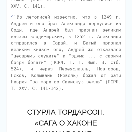
XXV. С. 141).
29
Из летописей известно, что в 1249 г.
Андрей и его брат Александр вернулись из
Орды, где Андрей был признан великим
князем владимирским; в 1252 г. Александр
отправился в Сарай, и Батый признал
великим князем его, Андрей же отказался
"цесаремъ служите" и "здума ... с своими
бояры бегати" (ПСРЛ. Т. 1. Вып. 3. Стб.
524), и через Переяславль, Новгород,
Псков, Колывань (Ревель) бежал от рати
Неврюя "за море во Свеискую землю" (ПСРЛ.
Т. XXV. С. 141-142).
СТУРЛА ТОРДАРСОН.
«САГА О ХАКОНЕ