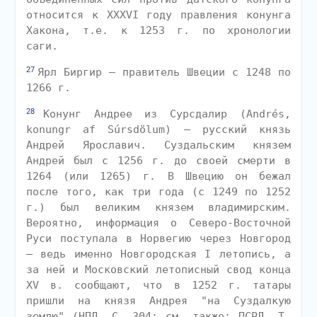
относится к XXXVI году правления конунга
Хакона, т.е. к 1253 г. по хронологии
саги.
27
Ярл Биргир — правитель Швеции с 1248 по
1266 г.
28
Конунг Андрее из Сурсдалир (Andrés,
konungr af Súrsdölum) — русский князь
Андрей Ярославич. Суздальским князем
Андрей был с 1256 г. до своей смерти в
1264 (или 1265) г. В Швецию он бежал
после того, как три года (с 1249 по 1252
г.) был великим князем владимирским.
Вероятно, информация о Северо-Восточной
Руси поступала в Норвегию через Новгород
— ведь именно Новгородская I летопись, а
за ней и Московский летописный свод конца
XV в. сообщают, что в 1252 г. татары
пришли на князя Андрея "на Суздалкую
землю" (НПЛ. С. 304; см. также: ПСРЛ. Т.