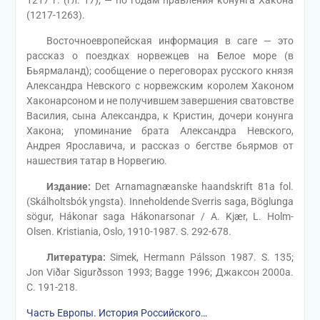
1217 г. (гл. 17), — по годам правления конунга Хакона
(1217-1263).
Восточноевропейская информация в саге — это
рассказ о поездках норвежцев на Белое море (в
Бьярмаланд); сообщение о переговорах русского князя
Александра Невского с норвежским королем Хаконом
Хаконарсоном и не получившем завершения сватовстве
Василия, сына Александра, к Кристин, дочери конунга
Хакона; упоминание брата Александра Невского,
Андрея Ярославича, и рассказ о бегстве бьярмов от
нашествия татар в Норвегию.
Издание:
Det Arnamagnæanske haandskrift 81а fol.
(Skálholtsbók yngsta). Inneholdende Sverris saga, Böglunga
sögur, Hákonar saga Hákonarsonar / A. Kjær, L. Holm-
Olsen. Kristiania, Oslo, 1910-1987. S. 292-678.
Литература:
Simek, Hermann Pálsson 1987. S. 135;
Jon Viðar Sigurðsson 1993; Bagge 1996; Джаксон 2000a.
C. 191-218.
Часть Европы. История Российского…