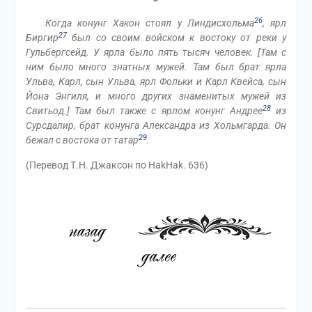
26
Когда конунг Хакон стоял у Линдисхольма
, ярл
27
Биргир
был со своим войском к востоку от реки у
Гульбергсейд. У ярла было пять тысяч человек. [
Там с
ним было много знатных мужей. Там был брат ярла
Ульва, Карл, сын Ульва, ярл Фольки и Карл Квейса, сын
Йона Энгиля, и много других знаменитых мужей из
28
Свитьод.
] Там был также с ярлом конунг Андрее
из
Сурсдалир, брат конунга Александра из Хольмгарда. Он
29
бежал с востока от татар
.
(Перевод Т.Н. Джаксон по HakHak. 636)