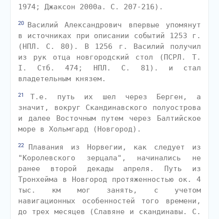
1974; Джаксон 2000а. С. 207-216).
20
Василий Александрович впервые упомянут
в источниках при описании событий 1253 г.
(НПЛ. С. 80). В 1256 г. Василий получил
из рук отца новгородский стол (ПСРЛ. Т.
I. Стб. 474; НПЛ. С. 81). и стал
владетельным князем.
21
Т.е. путь их шел через Берген, а
значит, вокруг Скандинавского полуострова
и далее Восточным путем через Балтийское
море в Хольмгард (Новгород).
22
Плавания из Норвегии, как следует из
"Королевского зерцала", начинались не
ранее второй декады апреля. Путь из
Тронхейма в Новгород протяженностью ок. 4
тыс. км мог занять, с учетом
навигационных особенностей того времени,
до трех месяцев (Славяне и скандинавы. С.