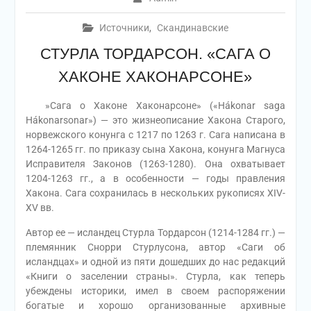
Источники
,
Скандинавские
СТУРЛА ТОРДАРСОН. «САГА О
ХАКОНЕ ХАКОНАРСОНЕ»
»Сага о Хаконе Хаконарсоне» («Hákonar saga
Hákonarsonar») — это жизнеописание Хакона Старого,
норвежского конунга с 1217 по 1263 г. Сага написана в
1264-1265 гг. по приказу сына Хакона, конунга Магнуса
Исправителя Законов (1263-1280). Она охватывает
1204-1263 гг., а в особенности — годы правления
Хакона. Сага сохранилась в нескольких рукописях XIV-
XV вв.
Автор ее — исландец Стурла Тордарсон (1214-1284 гг.) —
племянник Снорри Стурлусона, автор «Саги об
исландцах» и одной из пяти дошедших до нас редакций
«Книги о заселении страны». Стурла, как теперь
убеждены историки, имел в своем распоряжении
богатые и хорошо организованные архивные