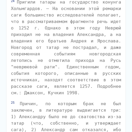
24
Пригили татары на государство конунга
Хольмгардов. — На основании этой ремарки
саги большинство исследователей полагает,
что в рассматриваемом фрагменте речь идет
о 1252 г. Однако в этом году Неврюй
приходил не на владения Александра, а на
владения его братьев Андрея и Ярослава.
Новгород от татар не пострадал, и даже
современная событиям новгородская
летопись не отметила прихода на Русь
"неврюевой рати". Единственным годом,
события которого, описанные в русских
источниках, находят соответствие в этом
рассказе саги, является 1257. Подробнее
см.: Джаксон, Кучкин 1998.
25
Причин, по которым брак не был
заключен, в литературе выдвигается три:
1) Александру было не до сватовства из-за
татар (что, собственно, и утверждает
сага), 2) Александр сам отказался, ибо