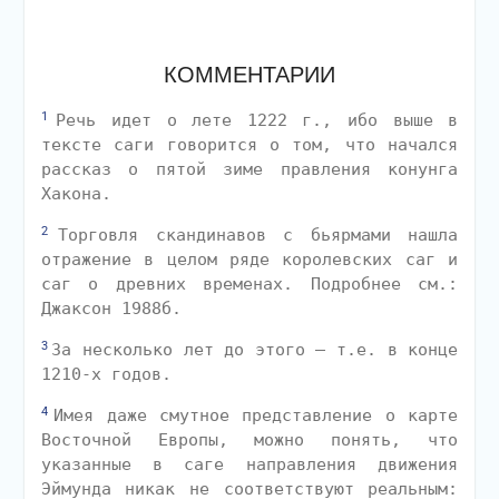
КОММЕНТАРИИ
1
Речь идет о лете 1222 г., ибо выше в
тексте саги говорится о том, что начался
рассказ о пятой зиме правления конунга
Хакона.
2
Торговля скандинавов с бьярмами нашла
отражение в целом ряде королевских саг и
саг о древних временах. Подробнее см.:
Джаксон 1988б.
3
За несколько лет до этого — т.е. в конце
1210-х годов.
4
Имея даже смутное представление о карте
Восточной Европы, можно понять, что
указанные в саге направления движения
Эймунда никак не соответствуют реальным: