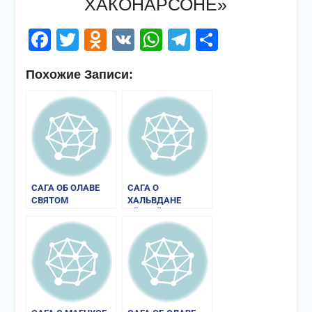
ХАКОНАРСОНЕ»
Facebook
Twitter
Odnoklassniki
VK
WhatsApp
Telegram
Отправи
Похожие Записи:
САГА ОБ ОЛАВЕ
САГА О
СВЯТОМ
ХАЛЬВДАНЕ
ЭЙСТЕЙНССОНЕ