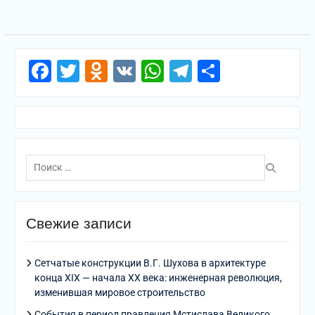
Facebook
Twitter
Odnoklassniki
VK
WhatsApp
Telegram
Отправи
Поиск
по:
Свежие записи
Сетчатые конструкции В.Г. Шухова в архитектуре
конца XIX — начала XX века: инженерная революция,
изменившая мировое строительство
События в период правления Мстислава Великого