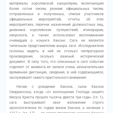
материалы королевской канцелярии, включающие
более сотни писем, резюме официальных писем,
отправленных и полученных, списки участников
официальных мероприятий, отчеты об этих
мероприятиях, перечни назначений должностных лиц,
дневники королевских путешествий, итинерарии,
некрологи, а также использовал воспоминания
очевидцев о конунге Хаконе. Сага не является
типичным представителем жанра саги. Исследователи
склонны видеть в ней не столько литературное
произведение, сколько важный исторический
документ. В силу того, что описанные в саге события
отделяет от момента их записи очень незначительная
временная дистанция, сведения, в ней содержащиеся,
заслуживают самого пристального внимания.
Начав с рождения Хакона, сына Хакона
Сверриссона, когда «от воплощения Господа нашего
Иисуса Христа прошло тысяча двести три года» (гл. 1),
сага выстраивает свое изложение строго
хронологически по годам жизни Хакона, а начиная с