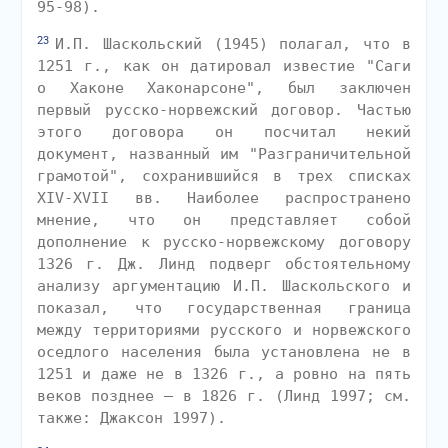
95-98).
23
И.П. Шаскольский (1945) полагал, что в
1251 г., как он датировал известие "Саги
о Хаконе Хаконарсоне", был заключен
первый русско-норвежский договор. Частью
этого договора он посчитал некий
документ, названный им "Разграничительной
грамотой", сохранившийся в трех списках
XIV-XVII вв. Наиболее распространено
мнение, что он представляет собой
дополнение к русско-норвежскому договору
1326 г. Дж. Линд подверг обстоятельному
анализу аргументацию И.П. Шаскольского и
показал, что государственная граница
между территориями русского и норвежского
оседлого населения была установлена не в
1251 и даже не в 1326 г., а ровно на пять
веков позднее — в 1826 г. (Линд 1997; см.
также: Джаксон 1997).