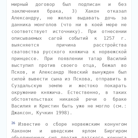
мирный договор был подписан и без
заключения брака, 3) Хакон отказал
Александру, не желая выдавать дочь за
данника монголов (что ни в коей мере не
соответствует источнику). При отнесении
описываемых сагой событий к 1257 г.
выясняется причина расстройства
сватовства русского княжича к норвежской
принцессе. При появлении татар Василий
выступил против своего отца, бежал во
Псков, и Александр Невский вынужден был
силой вывести сына из Пскова, отправить в
Суздальскую землю и жестоко покарать
окружение княжича. Естественно, в таких
обстоятельствах никакой речи о браке
Василия и Кристин быть уже не могло (см.:
Джаксон, Кучкин 1998).
26
Известие о сборе норвежским конунгом
Хаконом и шведским ярлом Биргиром
объединенных сил против датского конунга