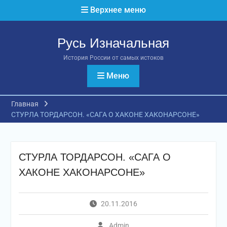
Перейти
Верхнее меню
к
содержимому
Русь Изначальная
История России от самых истоков
Меню
Главная
СТУРЛА ТОРДАРСОН. «САГА О ХАКОНЕ ХАКОНАРСОНЕ»
СТУРЛА ТОРДАРСОН. «САГА О
ХАКОНЕ ХАКОНАРСОНЕ»
20.11.2016
Admin