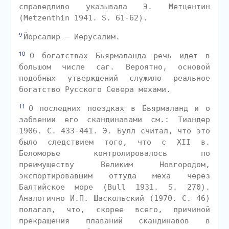
справедливо указывала Э. Метцентин
(Metzenthin 1941. S. 61-62).
9
Йорсалир — Иерусалим.
10
О богатствах Бьярмаланда речь идет в
большом числе саг. Вероятно, основой
подобных утверждений служило реальное
богатство Русского Севера мехами.
11
О последних поездках в Бьярмаланд и о
забвении его скандинавами см.: Тиандер
1906. С. 433-441. Э. Булл считал, что это
было следствием того, что с XII в.
Беломорье контролировалось по
преимуществу Великим Новгородом,
экспортировавшим оттуда меха через
Балтийское море (Bull 1931. S. 270).
Аналогично И.П. Шаскольский (1970. С. 46)
полагал, что, скорее всего, причиной
прекращения плаваний скандинавов в