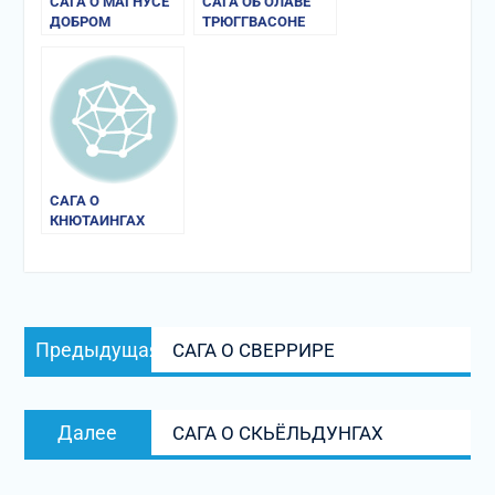
САГА О МАГНУСЕ
САГА ОБ ОЛАВЕ
ДОБРОМ
ТРЮГГВАСОНЕ
САГА О
КНЮТАИНГАХ
Навигация
Предыдущая
Предыдущая
САГА О СВЕРРИРЕ
по
запись:
записям
Следующая
Далее
САГА О СКЬЁЛЬДУНГАХ
запись: