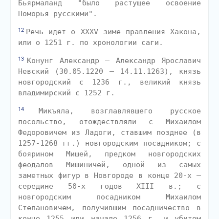
Бьярмаланд "было растущее освоение
Поморья русскими".
12
Речь идет о XXXV зиме правления Хакона,
или о 1251 г. по хронологии саги.
13
Конунг Александр — Александр Ярославич
Невский (30.05.1220 — 14.11.1263), князь
новгородский с 1236 г., великий князь
владимирский с 1252 г.
14
Микъяла, возглавлявшего русское
посольство, отождествляли с Михаилом
Федоровичем из Ладоги, ставшим позднее (в
1257-1268 гг.) новгородским посадником; с
боярином Мишей, предком новгородских
феодалов Мишиничей, одной из самых
заметных фигур в Новгороде в конце 20-х —
середине 50-х годов XIII в.; с
новгородским посадником Михаилом
Степановичем, получившим посадничество в
конце 1255 или начале 1256 г. и убитом