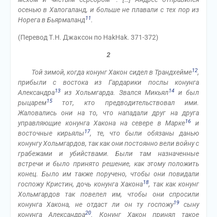
осенью в Халогаланд, и больше не плавали с тех пор из
11
Норега в Бьярмаланд
.
(Перевод Т.Н. Джаксон по HakHak. 371-372)
2
12
Той зимой, когда конунг Хакон сидел в Трандхейме
,
прибыли с востока из Гардарики послы конунга
13
14
Александра
из Хольмгарда. Звался Микьял
и был
15
рыцарем
тот, кто предводительствовал ими.
Жаловались они на то, что нападали друг на друга
16
управляющие конунга Хакона на севере в Марке
и
17
восточные кирьялы
, те, что были обязаны данью
конунгу Хольмгардов, так как они постоянно вели войну с
грабежами и убийствами. Были там назначенные
встречи и было принято решение, как этому положить
конец. Было им также поручено, чтобы они повидали
18
госпожу Кристин, дочь конунга Хакона
, так как конунг
Хольмгардов так повелел им, чтобы они спросили
19
конунга Хакона, не отдаст ли он ту госпожу
сыну
20
конунга Александра
. Конунг Хакон принял такое