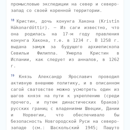
промысловые экспедиции на север и северо-
запад со своей коренной территории.
18
Кристин, дочь конунга Хакона (Kristín
Hákonardóttir). — Из саги известно, что
она родилась на 17-м году правления
конунга Хакона, т.е. в 1234 г. В 1258 г.
выдана замуж за будущего архиепископа
Севильи Филиппа. Умерла Кристин в
Испании, как следует из анналов, в 1262
г.
19
Князь Александр Ярославич проводил
активную внешнюю политику, и в описанном
сагой сватовстве можно усмотреть один из
шагов князя на пути к укреплению (среди
прочего, и путем династических браков)
русских границ с владениями Швеции, Дании
и Норвегии, что обеспечивало бы
безопасность Новгородской Руси на северо-
западе (см.: Шаскольский 1945; Пашуто