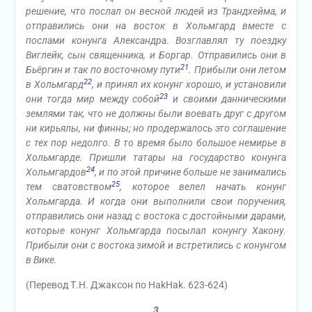
решение, что послал он весной людей из Трандхейма, и
отправились они на восток в Хольмгард вместе с
послами конунга Александра. Возглавлял ту поездку
Виглейк, сын священника, и Боргар. Отправились они в
21
Бьёргин и так по восточному пути
. Прибыли они летом
22
в Хольмгард
, и принял их конунг хорошо, и установили
23
они тогда мир между собой
и своими данническими
землями так, что не должны были воевать друг с другом
ни кирьялы, ни финны; но продержалось это соглашение
с тех пор недолго. В то время было большое немирье в
Хольмгарде. Пришли татары на государство конунга
24
Хольмгардов
, и по этой причине больше не занимались
25
тем сватовством
, которое велел начать конунг
Хольмгарда. И когда они выполнили свои поручения,
отправились они назад с востока с достойными дарами,
которые конунг Хольмгарда посылал конунгу Хакону.
Прибыли они с востока зимой и встретились с конунгом
в Вике.
(Перевод Т.Н. Джаксон по HakHak. 623-624)
3