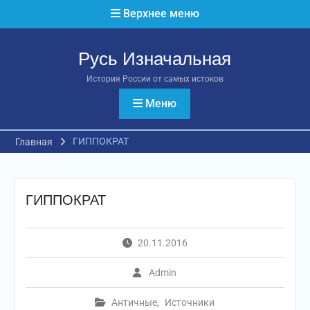
Перейти
Верхнее меню
к
содержимому
Русь Изначальная
История России от самых истоков
Меню
ГИППОКРАТ
Главная
ГИППОКРАТ
20.11.2016
Admin
Античные
,
Источники