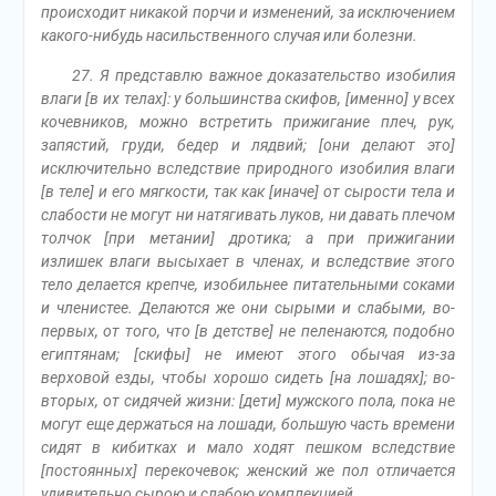
происходит никакой порчи и изменений, за исключением
какого-нибудь насильственного случая или болезни.
27. Я представлю важное доказательство изобилия
влаги [в их телах]: у большинства скифов, [именно] у всех
кочевников, можно встретить прижигание плеч, рук,
запястий, груди, бедер и лядвий; [они делают это]
исключительно вследствие природного изобилия влаги
[в теле] и его мягкости, так как [иначе] от сырости тела и
слабости не могут ни натягивать луков, ни давать плечом
толчок [при метании] дротика; а при прижигании
излишек влаги высыхает в членах, и вследствие этого
тело делается крепче, изобильнее питательными соками
и членистее. Делаются же они сырыми и слабыми, во-
первых, от того, что [в детстве] не пеленаются, подобно
египтянам; [скифы] не имеют этого обычая из-за
верховой езды, чтобы хорошо сидеть [на лошадях]; во-
вторых, от сидячей жизни: [дети] мужского пола, пока не
могут еще держаться на лошади, большую часть времени
сидят в кибитках и мало ходят пешком вследствие
[постоянных] перекочевок; женский же пол отличается
удивительно сырою и слабою комплекцией.