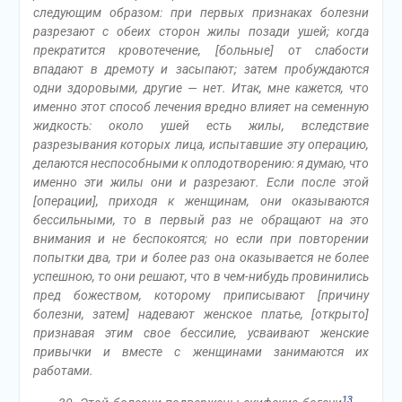
следующим образом: при первых признаках болезни
разрезают с обеих сторон жилы позади ушей; когда
прекратится кровотечение, [больные] от слабости
впадают в дремоту и засыпают; затем пробуждаются
одни здоровыми, другие — нет. Итак, мне кажется, что
именно этот способ лечения вредно влияет на семенную
жидкость: около ушей есть жилы, вследствие
разрезывания которых лица, испытавшие эту операцию,
делаются неспособными к оплодотворению: я думаю, что
именно эти жилы они и разрезают. Если после этой
[операции], приходя к женщинам, они оказываются
бессильными, то в первый раз не обращают на это
внимания и не беспокоятся; но если при повторении
попытки два, три и более раз она оказывается не более
успешною, то они решают, что в чем-нибудь провинились
пред божеством, которому приписывают [причину
болезни, затем] надевают женское платье, [открыто]
признавая этим свое бессилие, усваивают женские
привычки и вместе с женщинами занимаются их
работами.
13