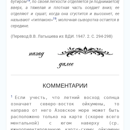
18
бутиром
, по своей легкости отделяется [и поднимается]
вверх, а тяжелая и плотная часть оседает вниз; ее
отделяют и сушат; когда она сгустится и высохнет, ее
19
называют «гиппакою»
; молочная сыворотка остается в
середине.
(Перевод В.В. Латышева из: ВДИ. 1947. 2. С. 294-298)
КОММЕНТАРИИ
1
Если учесть, что летний восход солнца
означает северо-восток ойкумены, то
направо от него Азовское море может быть
расположено только на карте (скорее всего
ментальной) с югом наверху (ср.
южноориентированную карту-схему ойкумены