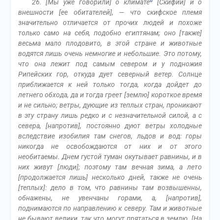
8
26. [Мы уже говорили] о климате
[Скифии] и о
внешности [ее обитателей], — что скифское племя
значительно отличается от прочих людей и похоже
только само на себя, подобно египтянам; оно [также]
весьма мало плодовито, в этой стране и животные
водятся лишь очень немногие и небольшие. Это потому,
что она лежит под самым севером и у подножия
Рипейских гор, откуда дует северный ветер. Солнце
приближается к ней только тогда, когда дойдет до
летнего обхода, да и тогда греет [землю] короткое время
и не сильно; ветры, дующие из теплых стран, проникают
в эту страну лишь редко и с незначительной силой, а с
севера, [напротив], постоянно дуют ветры холодные
вследствие изобилия там снегов, льдов и вод: горы
никогда не освобождаются от них и от этого
необитаемы. Днем густой туман окутывает равнины, и в
них живут [люди]; поэтому там вечная зима, а лето
[продолжается лишь] несколько дней, также не очень
[теплых]: дело в том, что равнины там возвышенны,
обнажены, не увенчаны горами, а, [напротив],
поднимаются по направлению к северу. Там и животные
не бывают велики, так что могут прятаться в землю. [На