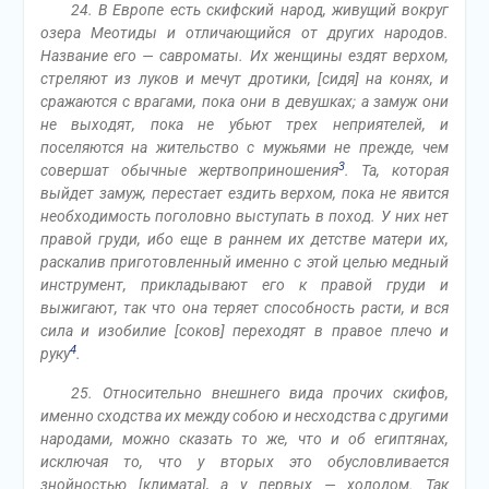
24. В Европе есть скифский народ, живущий вокруг
озера Меотиды и отличающийся от других народов.
Название его — савроматы. Их женщины ездят верхом,
стреляют из луков и мечут дротики, [сидя] на конях, и
сражаются с врагами, пока они в девушках; а замуж они
не выходят, пока не убьют трех неприятелей, и
поселяются на жительство с мужьями не прежде, чем
3
совершат обычные жертвоприношения
. Та, которая
выйдет замуж, перестает ездить верхом, пока не явится
необходимость поголовно выступать в поход. У них нет
правой груди, ибо еще в раннем их детстве матери их,
раскалив приготовленный именно с этой целью медный
инструмент, прикладывают его к правой груди и
выжигают, так что она теряет способность расти, и вся
сила и изобилие [соков] переходят в правое плечо и
4
руку
.
25. Относительно внешнего вида прочих скифов,
именно сходства их между собою и несходства с другими
народами, можно сказать то же, что и об египтянах,
исключая то, что у вторых это обусловливается
знойностью [климата], а у первых — холодом. Так