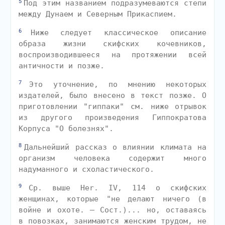
5
Под этим названием подразумеваются степи
между Дунаем и Северным Прикаспием.
6
Ниже следует классическое описание
образа жизни скифских кочевников,
воспроизводившееся на протяжении всей
античности и позже.
7
Это уточнение, по мнению некоторых
издателей, было внесено в текст позже. О
приготовлении "гиппаки" см. ниже отрывок
из другого произведения Гиппократова
Корпуса "О болезнях".
8
Дальнейший рассказ о влиянии климата на
организм человека содержит много
надуманного и схоластического.
9
Ср. выше Her. IV, 114 о скифских
женщинах, которые "не делают ничего (в
войне и охоте. — Сост.)... но, оставаясь
в повозках, занимаются женским трудом, не