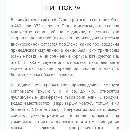
ГИППОКРАТ
Великий греческий врач Гиппократ жил на острове Косе
в 460 — ок. 370 гг. до н.э. Под его именем до нас дошло
множество сочинений по медицине, известных как
Corpus Hippocraticum (около 130 произведений). Весьма
дискуссионной остается проблема, какие произведения
принадлежат ему лично, а какие были ему приписаны
(самые поздние из сочинений корпуса датируются I в.
н.э.). В любом случае они отражают накопленные в
знаменитой косской врачебной школе знания о
болезнях и способах их лечения.
К одним из древнейших произведений Корпуса
Гиппократа (рубеж V и IV вв. до н.э.) относятся
публикуемые ниже фрагменты из сочинений «О воздухе,
водах и местностях» (Περι áερων, νδáτων, τóπων) и «О
болезнях» (Περι νονσων). В первом из них на примере
скифов демонстрируется влияние климата на
физическое строение человека, при этом сообщается
масса сведений этнографического и