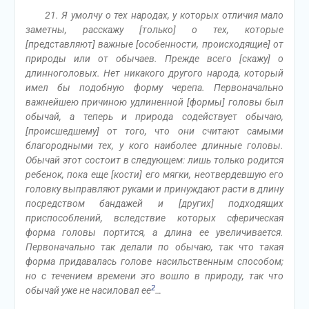
21. Я умолчу о тех народах, у которых отличия мало
заметны, расскажу [только] о тех, которые
[представляют] важные [особенности, происходящие] от
природы или от обычаев. Прежде всего [скажу] о
длинноголовых. Нет никакого другого народа, который
имел бы подобную форму черепа. Первоначально
важнейшею причиною удлиненной [формы] головы был
обычай, а теперь и природа содействует обычаю,
[происшедшему] от того, что они считают самыми
благородными тех, у кого наиболее длинные головы.
Обычай этот состоит в следующем: лишь только родится
ребенок, пока еще [кости] его мягки, неотвердевшую его
головку выправляют руками и принуждают расти в длину
посредством бандажей и [других] подходящих
приспособлений, вследствие которых сферическая
форма головы портится, а длина ее увеличивается.
Первоначально так делали по обычаю, так что такая
форма придавалась голове насильственным способом;
но с течением времени это вошло в природу, так что
2
обычай уже не насиловал ее
…