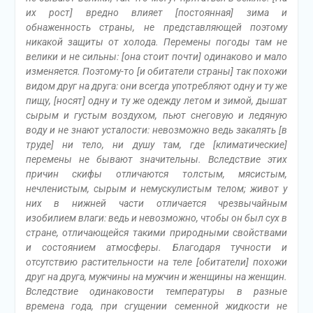
их рост] вредно влияет [постоянная] зима и
обнаженность страны, не представляющей поэтому
никакой защиты от холода. Перемены погоды там не
велики и не сильны: [она стоит почти] одинаково и мало
изменяется. Поэтому-то [и обитатели страны] так похожи
видом друг на друга: они всегда употребляют одну и ту же
пищу, [носят] одну и ту же одежду летом и зимой, дышат
сырым и густым воздухом, пьют снеговую и ледяную
воду и не знают усталости: невозможно ведь закалять [в
труде] ни тело, ни душу там, где [климатические]
перемены не бывают значительны. Вследствие этих
причин скифы отличаются толстым, мясистым,
нечленистым, сырым и немускулистым телом; живот у
них в нижней части отличается чрезвычайным
изобилием влаги: ведь и невозможно, чтобы он был сух в
стране, отличающейся такими природными свойствами
и состоянием атмосферы. Благодаря тучности и
отсутствию растительности на теле [обитатели] похожи
друг на друга, мужчины на мужчин и женщины на женщин.
Вследствие одинаковости температуры в разные
времена года, при сгущении семенной жидкости не