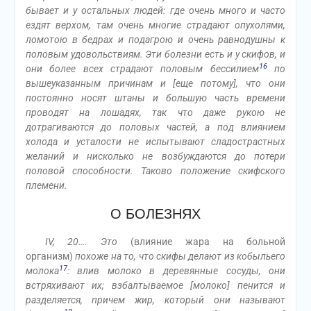
бывает и у остальных людей: где очень много и часто
ездят верхом, там очень многие страдают опухолями,
ломотою в бедрах и подагрою и очень равнодушны к
половым удовольствиям. Эти болезни есть и у скифов, и
16
они более всех страдают половым бессилием
по
вышеуказанным причинам и [еще потому], что они
постоянно носят штаны и большую часть времени
проводят на лошадях, так что даже рукою не
дотрагиваются до половых частей, а под влиянием
холода и усталости не испытывают сладострастных
желаний и нисколько не возбуждаются до потери
половой способности. Таково положение скифского
племени.
О БОЛЕЗНЯХ
IV, 20…. Это
(влияние жара на больной
организм)
похоже на то, что скифы делают из кобыльего
17
молока
: влив молоко в деревянные сосуды, они
встряхивают их; взбалтываемое [молоко] пенится и
разделяется, причем жир, который они называют