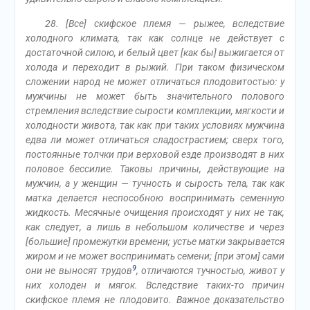
28. [Все] скифское племя — рыжее, вследствие
холодного климата, так как солнце не действует с
достаточной силою, и белый цвет [как бы] выжигается от
холода и переходит в рыжий. При таком физическом
сложении народ не может отличаться плодовитостью: у
мужчины не может быть значительного полового
стремления вследствие сырости комплекции, мягкости и
холодности живота, так как при таких условиях мужчина
едва ли может отличаться сладострастием; сверх того,
постоянные толчки при верховой езде производят в них
половое бессилие. Таковы причины, действующие на
мужчин, а у женщин — тучность и сырость тела, так как
матка делается неспособною воспринимать семенную
жидкость. Месячные очищения происходят у них не так,
как следует, а лишь в небольшом количестве и через
[большие] промежутки времени; устье матки закрывается
жиром и не может воспринимать семени; [при этом] сами
9
они не выносят трудов
, отличаются тучностью, живот у
них холоден и мягок. Вследствие таких-то причин
скифское племя не плодовито. Важное доказательство