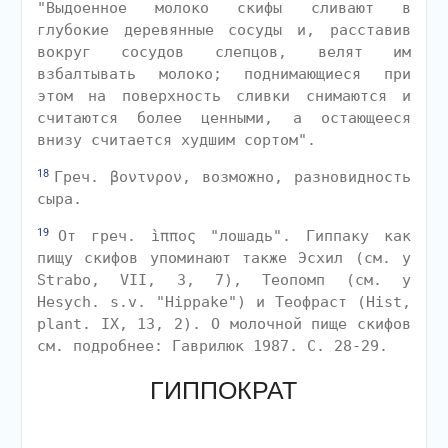
"Выдоенное молоко скифы сливают в
глубокие деревянные сосуды и, расставив
вокруг сосудов слепцов, велят им
взбалтывать молоко; поднимающиеся при
этом на поверхность сливки снимаются и
считаются более ценными, а остающееся
внизу считается худшим сортом".
18
Греч. βοντνρον, возможно, разновидность
сыра.
19
От греч. ìππος "лошадь". Гиппаку как
пищу скифов упоминают также Эсхил (см. у
Strabo, VII, 3, 7), Теопомп (см. у
Hesych. s.v. "Hippake") и Теофраст (Hist,
plant. IX, 13, 2). О молочной пище скифов
см. подробнее: Гаврилюк 1987. С. 28-29.
ГИППОКРАТ