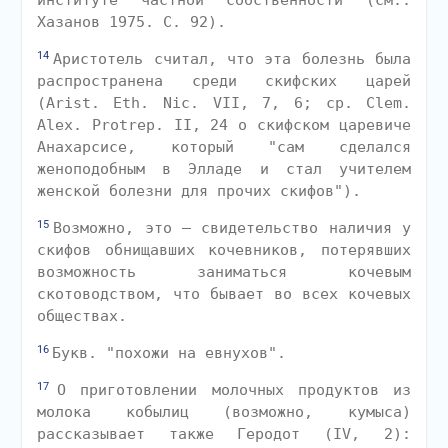
институте частной собственности (см.:
Хазанов 1975. С. 92).
14
Аристотель считал, что эта болезнь была
распространена среди скифских царей
(Arist. Eth. Nic. VII, 7, 6; ср. Clem.
Alex. Protrep. II, 24 о скифском царевиче
Анахарсисе, который "сам сделался
женоподобным в Элладе и стал учителем
женской болезни для прочих скифов").
15
Возможно, это — свидетельство наличия у
скифов обнищавших кочевников, потерявших
возможность заниматься кочевым
скотоводством, что бывает во всех кочевых
обществах.
16
Букв. "похожи на евнухов".
17
О приготовлении молочных продуктов из
молока кобылиц (возможно, кумыса)
рассказывает также Геродот (IV, 2):