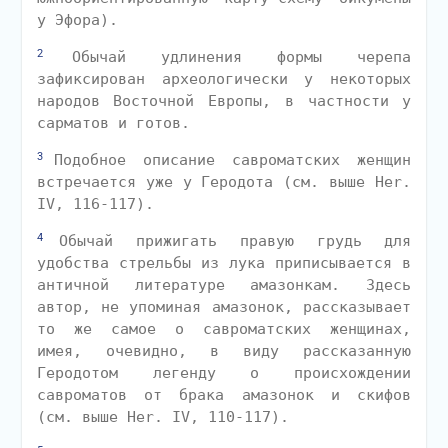
у Эфора).
2
Обычай удлинения формы черепа
зафиксирован археологически у некоторых
народов Восточной Европы, в частности у
сарматов и готов.
3
Подобное описание савроматских женщин
встречается уже у Геродота (см. выше Her.
IV, 116-117).
4
Обычай прижигать правую грудь для
удобства стрельбы из лука приписывается в
античной литературе амазонкам. Здесь
автор, не упоминая амазонок, рассказывает
то же самое о савроматских женщинах,
имея, очевидно, в виду рассказанную
Геродотом легенду о происхождении
савроматов от брака амазонок и скифов
(см. выше Her. IV, 110-117).