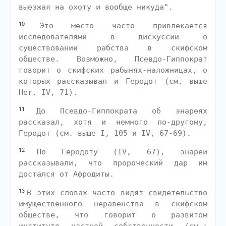
выезжая на охоту и вообще никуда".
10
Это место часто привлекается
исследователями в дискуссии о
существовании рабства в скифском
обществе. Возможно, Псевдо-Гиппократ
говорит о скифских рабынях-наложницах, о
которых рассказывал и Геродот (см. выше
Her. IV, 71).
11
До Псевдо-Гиппократа об энареях
рассказал, хотя и немного по-другому,
Геродот (см. выше I, 105 и IV, 67-69).
12
По Геродоту (IV, 67), энареи
рассказывали, что пророческий дар им
достался от Афродиты.
13
В этих словах часто видят свидетельство
имущественного неравенства в скифском
обществе, что говорит о развитом