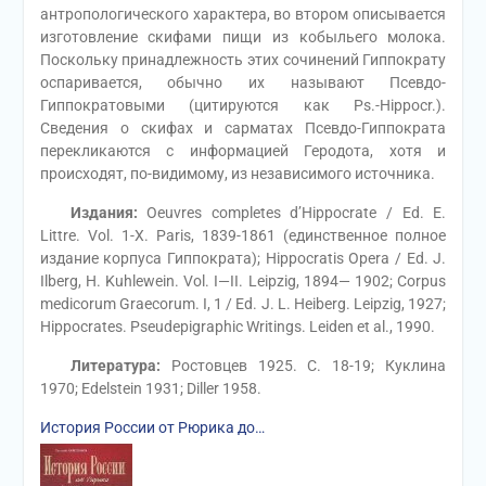
антропологического характера, во втором описывается
изготовление скифами пищи из кобыльего молока.
Поскольку принадлежность этих сочинений Гиппократу
оспаривается, обычно их называют Псевдо-
Гиппократовыми (цитируются как Ps.-Hippocr.).
Сведения о скифах и сарматах Псевдо-Гиппократа
перекликаются с информацией Геродота, хотя и
происходят, по-видимому, из независимого источника.
Издания:
Oeuvres completes d’Hippocrate / Ed. E.
Littre. Vol. 1-Х. Paris, 1839-1861 (единственное полное
издание корпуса Гиппократа); Hippocratis Opera / Ed. J.
Ilberg, H. Kuhlewein. Vol. I—II. Leipzig, 1894— 1902; Corpus
medicorum Graecorum. I, 1 / Ed. J. L. Heiberg. Leipzig, 1927;
Hippocrates. Pseudepigraphic Writings. Leiden et al., 1990.
Литература:
Ростовцев 1925. С. 18-19; Куклина
1970; Edelstein 1931; Diller 1958.
История России от Рюрика до…