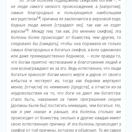
30. Этой болезни подвержены скифские богачи
, —
не люди самого низкого происхождения, а [напротив],
самые благородные и пользующиеся наибольшим
14
могуществом
; причина ее заключается в верховой езде;
бедные люди менее [страдают ею], так как не ездят
15
верхом
. Между тем, так как, [по мнению скифов], эта
болезнь более происходит от божества, чем другие, то
следовало бы [ожидать], чтобы она поражала не только
самых благородных и богатых скифов, а всех одинаково
или даже преимущественно бедняков, — если правда то,
что богам приятно чествование и благоговение людей и
они вознаграждают их за это. Ведь естественно, что люди
богатые приносят богам много жертв и даров от своего
избытка и чествуют их, тогда как бедняки жертвуют
менее, [отчасти] по неимению [средств], а отчасти из-за
неудовольствия на то, что боги не дают им богатства:
стало быть, наказания за такие прегрешения скорее
[должны были бы] постигать неимущих, чем богатых. Но,
как я уже сказал и раньше, эта болезнь столько же
происходит от божества, сколько и другие: каждая имеет
свою естественную причину. И эта болезнь происходит у
скифов от той причины, которую я объяснил. То же самое