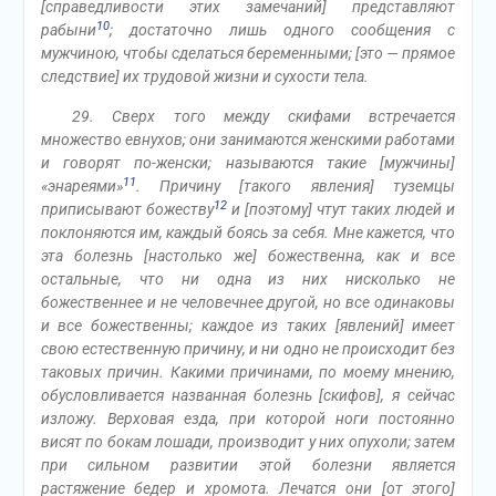
[справедливости этих замечаний] представляют
10
рабыни
; достаточно лишь одного сообщения с
мужчиною, чтобы сделаться беременными; [это — прямое
следствие] их трудовой жизни и сухости тела.
29. Сверх того между скифами встречается
множество евнухов; они занимаются женскими работами
и говорят по-женски; называются такие [мужчины]
11
«энареями»
. Причину [такого явления] туземцы
12
приписывают божеству
и [поэтому] чтут таких людей и
поклоняются им, каждый боясь за себя. Мне кажется, что
эта болезнь [настолько же] божественна, как и все
остальные, что ни одна из них нисколько не
божественнее и не человечнее другой, но все одинаковы
и все божественны; каждое из таких [явлений] имеет
свою естественную причину, и ни одно не происходит без
таковых причин. Какими причинами, по моему мнению,
обусловливается названная болезнь [скифов], я сейчас
изложу. Верховая езда, при которой ноги постоянно
висят по бокам лошади, производит у них опухоли; затем
при сильном развитии этой болезни является
растяжение бедер и хромота. Лечатся они [от этого]