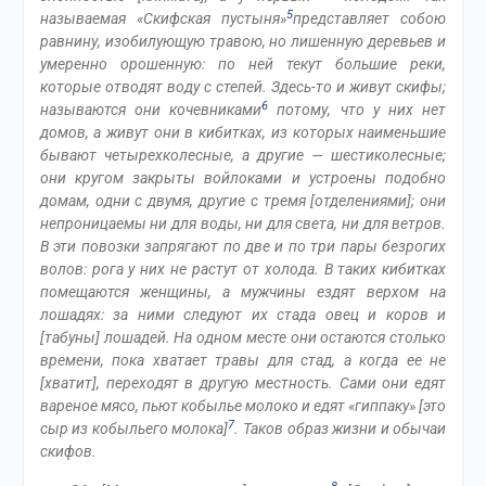
5
называемая «Скифская пустыня»
представляет собою
равнину, изобилующую травою, но лишенную деревьев и
умеренно орошенную: по ней текут большие реки,
которые отводят воду с степей. Здесь-то и живут скифы;
6
называются они кочевниками
потому, что у них нет
домов, а живут они в кибитках, из которых наименьшие
бывают четырехколесные, а другие — шестиколесные;
они кругом закрыты войлоками и устроены подобно
домам, одни с двумя, другие с тремя [отделениями]; они
непроницаемы ни для воды, ни для света, ни для ветров.
В эти повозки запрягают по две и по три пары безрогих
волов: рога у них не растут от холода. В таких кибитках
помещаются женщины, а мужчины ездят верхом на
лошадях: за ними следуют их стада овец и коров и
[табуны] лошадей. На одном месте они остаются столько
времени, пока хватает травы для стад, а когда ее не
[хватит], переходят в другую местность. Сами они едят
вареное мясо, пьют кобылье молоко и едят «гиппаку» [это
7
сыр из кобыльего молока]
. Таков образ жизни и обычаи
скифов.