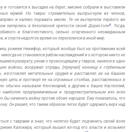
ру и готовится к высадке на берег, мисяне собрали и выставили
нных мужей. Но тавры стремительно выпрыгнули из челнов,
аправо и налево поражать мисян. Те не вытерпели первого же
6
зом заперлись в безопасной крепости своей Дористоле
. Тогда,
юбивого и благочестивого, сильно огорченного неожиданным
к, и спустя недолгое время он переселился в иной мир.
ржец ромеев Никифор, который вообще был на протяжении всей
, никогда не становился рабом наслаждений и о котором никто не
авшимся разврату, узнав о происходящем у тавров, занялся в одно
шее войско, вооружал отряды, [приучал] конницу к глубинным
, изготовлял метательные орудия и расставлял их на башнях
ную цепь и протянул ее на огромных столбах, расставленных в
ую обычно называли Кентинарий, а другим к башне Кастеллий,
чи наиболее предприимчивым и предусмотрительным изо всех
о бы начинать войну против обоих народов. Ему показалось, что
ону. Он peшил, что таким образом легко будет одержать верх над
ться с таврами и знал, что нелегко будет подчинить своей воле
трикия Калокира, который вышел из-под его власти и возымел