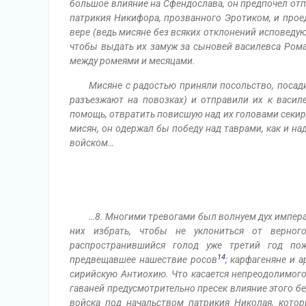
большое влияние на Сфендослава, он предпочел от
патрикия Никифора, прозванного Эротиком, и прое
вере (ведь мисяне без всяких отклонений исповедую
чтобы выдать их замуж за сыновей василевса Ром
между ромеями и месяцами.
Мисяне с радостью приняли посольство, посад
разъезжают на повозках) и отправили их к васил
помощь, отвратить повисшую над их головами секир
мисян, он одержал бы победу над таврами, как и н
войском…
…8. Многими тревогами был волнуем дух импер
них избрать, чтобы не уклониться от верног
распространившийся голод уже третий год пож
14
предвещавшее нашествие росов
; карфагеняне и 
сирийскую Антиохию. Что касается непреодолимого
гаваней предусмотрительно пресек влияние этого б
войска под начальством патрикия Николая, кото