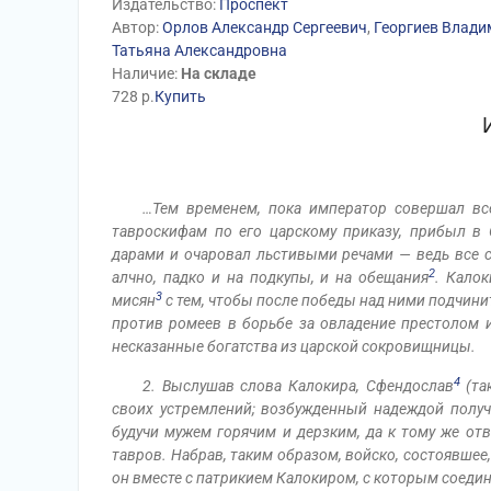
Издательство:
Проспект
Автор:
Орлов Александр Сергеевич
,
Георгиев Влади
Татьяна Александровна
Наличие:
На складе
728
р.
Купить
…Тем временем, пока император совершал вс
тавроскифам по его царскому приказу, прибыл в 
дарами и очаровал льстивыми речами — ведь все 
2
алчно, падко и на подкупы, и на обещания
. Калок
3
мисян
с тем, чтобы после победы над ними подчинит
против ромеев в борьбе за овладение престолом и
несказанные богатства из царской сокровищницы.
4
2. Выслушав слова Калокира, Сфендослав
(та
своих устремлений; возбужденный надеждой получи
будучи мужем горячим и дерзким, да к тому же от
тавров. Набрав, таким образом, войско, состоявшее
он вместе с патрикием Калокиром, с которым соеди