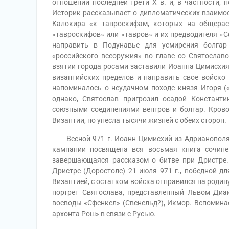
отношений последней трети X в. и, в частности, 
Историк рассказывает о дипломатических взаимоо
Калокира «к тавроскифам, которых на общерас
«тавроскифов» или «тавров» и их предводителя «С
направить в Подунавье для усмирения болгар
«российского всеоружия» во главе со Святослав
взятии города росами заставили Иоанна Цимисхия 
византийских пределов и направить свое войско
напоминалось о неудачном походе князя Игоря («
однако, Святослав пригрозил осадой Констант
союзными соединениями венгров и болгар. Крово
Византии, но унесла тысячи жизней с обеих сторон.
Весной 971 г. Иоанн Цимисхий из Адрианополя 
кампании посвящена вся восьмая книга сочине
завершающаяся рассказом о битве при Дристре.
Дристре (Доростоле) 21 июля 971 г., победной дл
Византией, с остатком войска отправился на родин
портрет Святослава, представленный Львом Диа
воеводы «Сфенкел» (Свенельд?), Икмор. Вспоминае
архонта Рош» в связи с Русью.