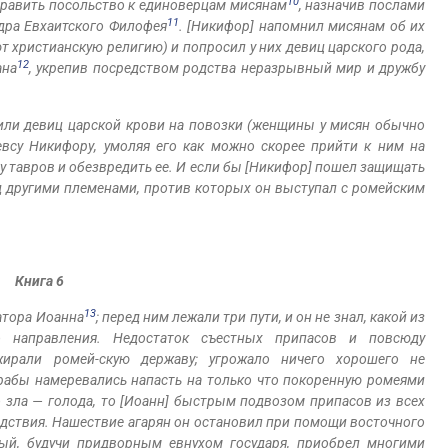
10
править посольство к единоверцам мисянам
, назначив послами
11
дра Евхаитского Филофея
. [Никифор] напомнил мисянам об их
т христианскую религию) и попросил у них девиц царского рода,
12
ана
, укрепив посредством родства неразрывный мир и дружбу
или девиц царской крови на повозки (женщины у мисян обычно
евсу Никифору, умоляя его как можно скорее прийти к ним на
у тавров и обезвредить ее. И если бы [Никифор] пошел защищать
ад другими племенами, против которых он выступал с ромейским
Книга 6
13
атора Иоанна
; перед ним лежали три пути, и он не знал, какой из
о направления. Недостаток съестных припасов и повсюду
ирали ромей-скую державу; угрожало ничего хорошего не
арабы намеревались напасть на только что покоренную ромеями
 зла — голода, то [Иоанн] быстрым подвозом припасов из всех
едствия. Нашествие агарян он остановил при помощи восточного
рый, будучи придворным евнухом государя, приобрел многими