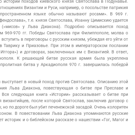
по истории походов киевского князя Святослава в Подунавье.
тношениях Византии и Руси, например, о посольстве патрикия
пространенном языке обычно называют росами». В 969 г.
фендослава», т.е. князя Святослава, Иоанну Цимисхию удается
 («мисов» у Льва Диакона). Подробно описывается поход
ом 969-970 гг. Победы Святослава при Филиппополе, молва о
вступить в переговоры с русским князем, убеждая его уйти от
 в Таврику и Приазовье. При этом в императорском послании
Иггора») и договорах, заключенных им с Византией. В ответ,
инополя. К решающей битве русская армия была укреплена
пролитная битва у Аркадиополя 970 г. завершилась победой
выступает в новый поход против Святослава. Описанию этой
ния Льва Диакона, повествующая о битве при Преславе и
 Вся следующая книга «Истории» рассказывает о битве при
я византийцев, после которой Святослав, заключив договор с
у, но по дороге был убит печенежской засадой. Очень колоритен
коном. В повествовании Льва Диакона упоминаются русские
т историк и о библейском рассказе о нашествии «Гог, Магог и