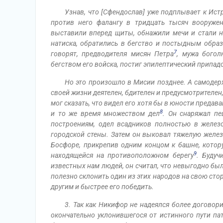
Узнав, что [Сфендослав] уже подплывает к Ист
против него фалангу в тридцать тысяч вооруже
выставили вперед щиты, обнажили мечи и стали н
натиска, обратились в бегство и постыдным обра
7
говорят, предводителя мисян Петра
, мужа богол
бегством его войска, постиг эпилептический припадо
Но это произошло в Мисии позднее. А самоде
своей жизни деятелен, бдителен и предусмотрителен
мог сказать, что видел его хотя бы в юности предав
8
и то же время множеством дел
. Он снаряжал пе
построениям, одел всадников полностью в железо
городской стены. Затем он выковал тяжелую желез
Босфоре, прикрепив одним концом к башне, котор
9
находящейся на противоположном берегу
. Буду
известных нам людей, он считал, что невыгодно был
полезно склонить один из этих народов на свою стор
другим и быстрее его победить.
3. Так как Никифор не надеялся более договори
окончательно уклонившегося от истинного пути па