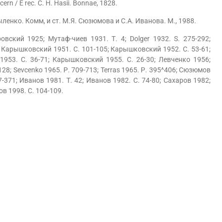
cern / E rec. С. H. Hasii. Bonnae, 1828.
ленко. Комм, и ст. М.Я. Сюзюмова и С.А. Иванова. М., 1988.
ский 1925; Мутаф-чиев 1931. Т. 4; Dolger 1932. S. 275-292;
25; Карышковский 1951. С. 101-105; Карышковский 1952. С. 53-61;
953. С. 36-71; Карышковский 1955. С. 26-30; Левченко 1956;
28; Sevcenko 1965. Р. 709-713; Terras 1965. Р. 395^406; Сюзюмов
67-371; Иванов 1981. Т. 42; Иванов 1982. С. 74-80; Сахаров 1982;
ков 1998. С. 104-109.