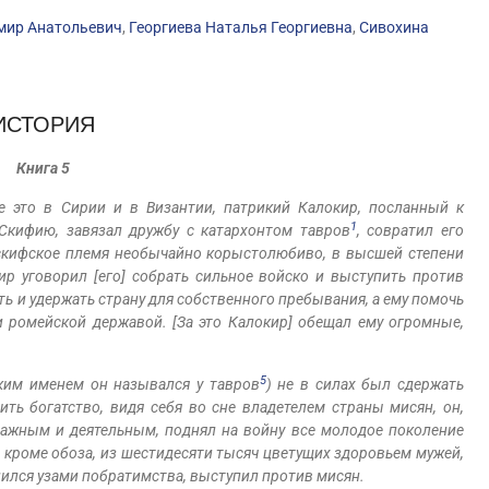
мир Анатольевич
,
Георгиева Наталья Георгиевна
,
Сивохина
ИСТОРИЯ
Книга 5
е это в Сирии и в Византии, патрикий Калокир, посланный к
1
Скифию, завязал дружбу с катархонтом тавров
, совратил его
скифское племя необычайно корыстолюбиво, в высшей степени
ир уговорил [его] собрать сильное войско и выступить против
ь и удержать страну для собственного пребывания, а ему помочь
 ромейской державой. [За это Калокир] обещал ему огромные,
5
ким именем он назывался у тавров
) не в силах был сдержать
ть богатство, видя себя во сне владетелем страны мисян, он,
важным и деятельным, поднял на войну все молодое поколение
, кроме обоза, из шестидесяти тысяч цветущих здоровьем мужей,
нился узами побратимства, выступил против мисян.