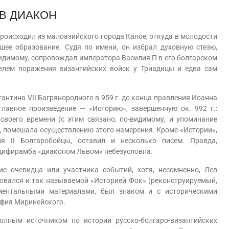
В ДИАКОН
оисходил из малоазийского города Калое, откуда в молодости
шее образование. Судя по имени, он избрал духовную стезю,
-видимому, сопровождал императора Василия П в его болгарском
телем поражения византийских войск у Триадицы и едва сам
ина VII Багрянородного в 959 г. до конца правления Иоанна
главное произведение — «Историю», завершенную ок. 992 г.:
 своего времени (с этим связано, по-видимому, и упоминание
о, помешала осуществлению этого намерения. Кроме «Истории»,
 II Болгаробойцы, оставил и несколько писем. Правда,
дифирамба «диаконом Львом» небезусловна.
 очевидца или участника событий, хотя, несомненно, Лев
овался и так называемой «Историей Фок» (реконструируемый,
ументальными материалами, был знаком и с историческими
афия Миринейского.
ым источником по истории русско-болгаро-византийских