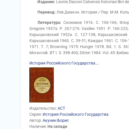
Издание:
Leonis Diaconi Caloensis historiae libri de
Перевод:
Лев Диакон. История / Пер. М.М. Копы
Литература:
Сюзюмов 1916. С. 106-166; Флоров
Gregoire 1937а. Р. 267-276. Vasiliev 1951. Р. 160-2
Карышковский 1952а. С. 127-138; Карышковский 1
Карышковский 1960. С. 39-51; Каждан 1961. С. 106-1
1971. Т. 7; Browning 1975: Hunger 1978. Bd. 1. S. 3
Moravcsik. ВТ I. S. 398-400; Ditten 1984. Vol. 45: Биби
История Российского Государства….
Издательство:
АСТ
Серия:
История Российского Государства
Автор:
Акунин Борис
Наличие:
На складе