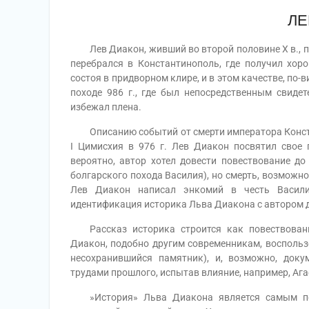
ЛЕ
Лев Диакон, живший во второй половине X в., пр
перебрался в Константинополь, где получил хоро
состоя в придворном клире, и в этом качестве, по
походе 986 г., где был непосредственным свиде
избежал плена.
Описанию событий от смерти императора Констант
I Цимисхия в 976 г. Лев Диакон посвятил свое 
вероятно, автор хотел довести повествование до
болгарского похода Василия), но смерть, возможн
Лев Диакон написал энкомий в честь Василия
идентификация историка Льва Диакона с автором 
Рассказ историка строится как повествование
Диакон, подобно другим современникам, воспольз
несохранившийся памятник), и, возможно, док
трудами прошлого, испытав влияние, например, Аг
»История» Льва Диакона является самым полн