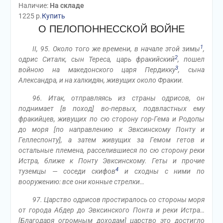
Наличие:
На складе
1225
р.
Купить
О ПЕЛОПОННЕССКОЙ ВОЙНЕ
1
II, 95. Около того же времени, в начале этой зимы
,
2
одрис Ситалк, сын Тереса, царь фракийский
, пошел
3
войною на македонского царя Пердикку
, сына
Александра, и на халкидян, живущих около Фракии.
96. Итак, отправляясь из страны одрисов, он
поднимает [в поход] во-первых, подвластных ему
фракийцев, живущих по сю сторону гор-Гема и Родопы
до моря [по направлению к Эвксинскому Понту и
Геллеспонту], а затем живущих за Гемом гетов и
остальные племена, расселившиеся по сю сторону реки
Истра, ближе к Понту Эвксинскому. Геты и прочие
4
туземцы — соседи скифов
и сходны с ними по
вооружению: все они конные стрелки…
97. Царство одрисов простиралось со стороны моря
от города Абдер до Эвксинского Понта и реки Истра…
[Благодаря огромным доходам] царство это достигло