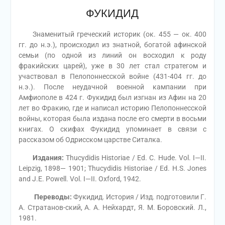
ФУКИДИД
Знаменитый греческий историк (ок. 455 — ок. 400
гг. до н.э.), происходил из знатной, богатой афинской
семьи (по одной из линий он восходил к роду
фракийских царей), уже в 30 лет стал стратегом и
участвовал в Пелопоннесской войне (431-404 гг. до
н.э.). После неудачной военной кампании при
Амфиополе в 424 г. Фукидид был изгнан из Афин на 20
лет во Фракию, где и написал историю Пелопоннесской
войны, которая была издана после его смерти в восьми
книгах. О скифах Фукидид упоминает в связи с
рассказом об Одрисском царстве Ситалка.
Издания:
Thucydidis Historiae / Ed. С. Hude. Vol. I—II.
Leipzig, 1898— 1901; Thucydidis Historiae / Ed. H.S. Jones
and J.E. Powell. Vol. I—II. Oxford, 1942.
Переводы:
Фукидид. История / Изд. подготовили Г.
А. Стратанов-ский, А. А. Нейхардт, Я. М. Боровский. Л.,
1981.