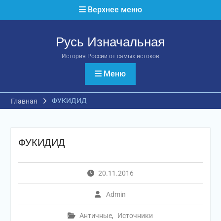
Перейти
Верхнее меню
к
содержимому
Русь Изначальная
История России от самых истоков
Меню
ФУКИДИД
Главная
ФУКИДИД
20.11.2016
Admin
Античные
,
Источники