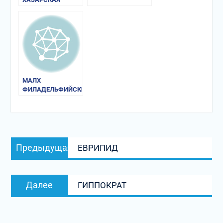
ПЕРЕПИСКА X в.
МАЛХ
ФИЛАДЕЛЬФИЙСКИЙ
Навигация
Предыдущая
Предыдущая
ЕВРИПИД
по
запись:
записям
Следующая
Далее
ГИППОКРАТ
запись: