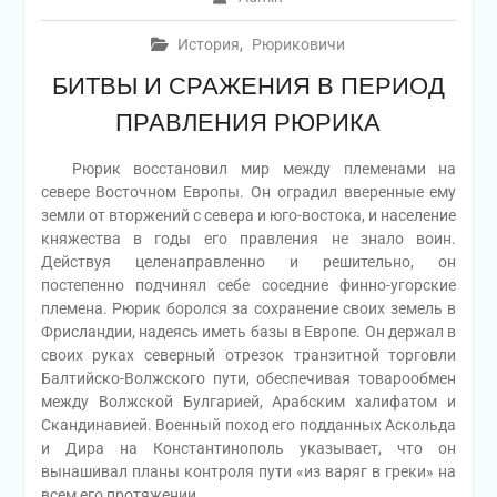
История
,
Рюриковичи
БИТВЫ И СРАЖЕНИЯ В ПЕРИОД
ПРАВЛЕНИЯ РЮРИКА
Рюрик восстановил мир между племенами на
севере Восточном Европы. Он оградил вверенные ему
земли от вторжений с севера и юго-востока, и население
княжества в годы его правления не знало воин.
Действуя целенаправленно и решительно, он
постепенно подчинял себе соседние финно-угорские
племена. Рюрик боролся зa сохранение своих земель в
Фрисландии, надеясь иметь базы в Европе.
Он держал в
своих руках северный отрезок транзитной торговли
Балтийско-Волжского пути, обеспечивая товарообмен
между Волжской Булгарией, Арабским халифатом и
Скандинавией. Военный поход его подданных Аскольда
и Диpa на Константинополь указывает, что он
вынашивал планы контроля пути «из варяг в греки» на
всем его протяжении.