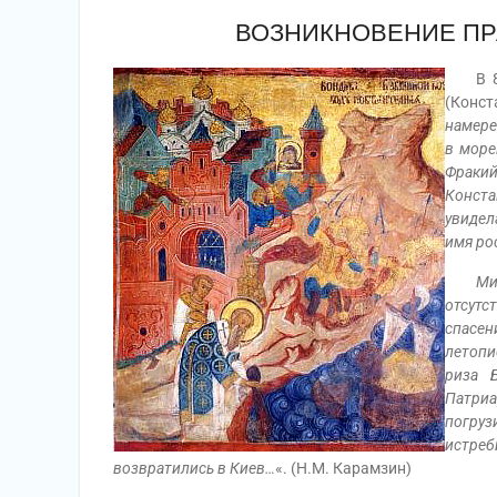
ВОЗНИКНОВЕНИЕ П
В 86
(Конст
намере
в море
Фракий
Конста
увидел
имя ро
Ми
отсутс
спасе
летопи
риза 
Патри
погруз
истре
возвратились в Киев…
«. (Н.М. Карамзин)