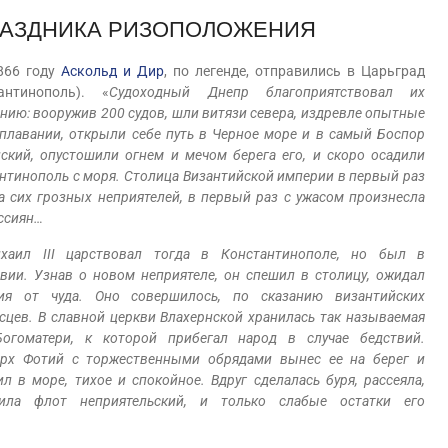
РАЗДНИКА РИЗОПОЛОЖЕНИЯ
6 году
Аскольд и Дир
, по легенде, отправились в Царьград
антинополь). «
Судоходный Днепр благоприятствовал их
нию: вооружив 200 судов, шли витязи севера, издревле опытные
плавании, открыли себе путь в Черное море и в самый Боспор
ский, опустошили огнем и мечом берега его, и скоро осадили
нтинополь с моря. Столица Византийской империи в первый раз
а сих грозных неприятелей, в первый раз с ужасом произнесла
ссиян…
хаил III царствовал тогда в Константинополе, но был в
твии. Узнав о новом неприятеле, он спешил в столицу, ожидал
ния от чуда. Оно совершилось, по сказанию византийских
сцев. В славной церкви Влахернской хранилась так называемая
Богоматери, к которой прибегал народ в случае бедствий.
арх Фотий с торжественными обрядами вынес ее на берег и
ил в море, тихое и спокойное. Вдруг сделалась буря, рассеяла,
била флот неприятельский, и только слабые остатки его