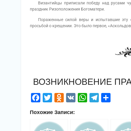
Византийцы приписали победу над русами чудо
праздник Ризоположения Богоматери.
Пораженные силой веры и испытавшие эту сил
просьбой о крещении. Это было первое, «Аскольдов
ВОЗНИКНОВЕНИЕ ПР
Facebook
Twitter
Odnoklassniki
VK
WhatsApp
Telegr
Отп
Похожие Записи: