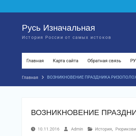
Перейти
к
содержимому
Русь Изначальная
История России от самых истоков
Главная
Карта сайта
Обратная связь
РУ
ВОЗНИКНОВЕНИЕ ПРАЗДНИКА РИЗОПОЛО
Главная
ВОЗНИКНОВЕНИЕ ПРАЗДН
10.11.2016
Admin
История
,
Рюрикови