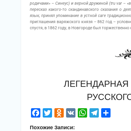
родичами» – Синеус) и верной дружиной (tru var – 
пересказ какого-то скандинавского сказания о де
язык, принял упоминание в устной саге традиционн
приглашения варяжского князя – 862 год – условно
спустя, в 1862 году, в Новгороде был торжественно
ЛЕГЕНДАРНАЯ
РУССКОГ
Facebook
Twitter
Odnoklassniki
VK
WhatsApp
Telegr
Отп
Похожие Записи: