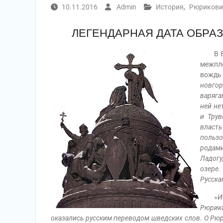
10.11.2016
Admin
История
,
Рюрикови
ЛЕГЕНДАРНАЯ ДАТА ОБРА
В 862 
межпл
вождь
новгор
варяга
ней не
и Трув
власть
пользо
родами
Ладогу
озере.
Русска
»
И
Рюрика
оказались русским переводом шведских слов. О Рюри