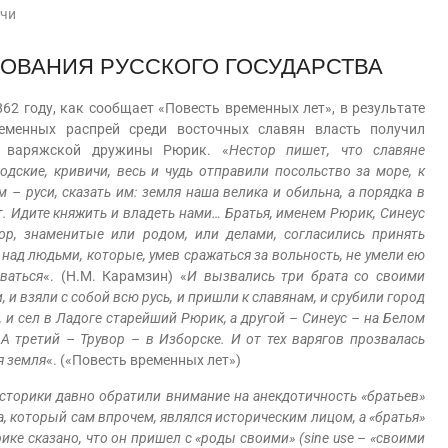
чи
ЗОВАНИЯ РУССКОГО ГОСУДАРСТВА
году, как сообщает «Повесть временных лет», в результате
еменных распрей среди восточных славян власть получил
 варяжской дружины Рюрик. «
Нестор пишет, что славяне
одские, кривичи, весь и чудь отправили посольство за море, к
м – руси, сказать им: земля наша велика и обильна, а порядка в
т. Идите княжить и владеть нами… Братья, именем Рюрик, Синеус
ор, знаменитые или родом, или делами, согласились принять
 над людьми, которые, умев сражаться за вольность, не умели ею
ваться
«. (Н.М. Карамзин)
«
И вызвались три брата со своими
, и взяли с собой всю русь, и пришли к славянам, и срубили город
, и сел в Ладоге старейший Рюрик, а другой – Синеус – на Белом
 А третий – Трувор – в Изборске. И от тех варягов прозвалась
я земля
«. («Повесть временных лет»)
сторики давно обратили внимание на анекдотичность «братьев»
, который сам впрочем, являлся историческим лицом, а «братья»
ке сказано, что он пришел с «роды своими» (sine use – «своими