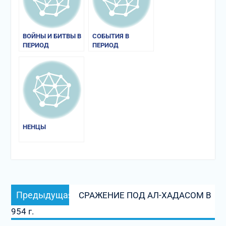
ВОЙНЫ И БИТВЫ В
СОБЫТИЯ В
ПЕРИОД
ПЕРИОД
ПРАВЛЕНИЯ
ПРАВЛЕНИЯ ОЛЬГИ
РЮРИКОВИЧЕЙ
НЕНЦЫ
Навигация
Предыдущая
Предыдущая
СРАЖЕНИЕ ПОД АЛ-ХАДАСОМ В
по
запись:
954 г.
записям