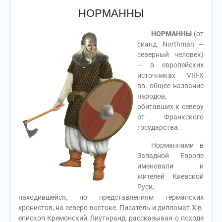
НОРМАННЫ
НОРМАННЫ
(от
сканд. Northman —
северный человек)
— в европейских
источниках VIII-X
вв. общее название
народов,
обитавших к северу
от Франкского
государства.
Норманнами в
Западной Европе
именовали и
жителей Киевской
Руси,
находившейся, по представлениям германских
хронистов, на северо-востоке. Писатель и дипломат X в.
епископ Кремонский Лиутнранд, рассказывая о походе