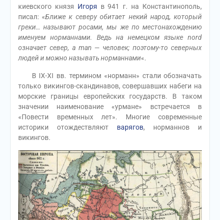
киевского князя
Игоря
в 941 г. на Константинополь,
писал: «
Ближе к северу обитает некий народ, который
греки… называют росами, мы же по местонахождению
именуем норманнами. Ведь на немецком языке nord
означает север, a man — человек; поэтому-то северных
людей и можно называть норманнами
«.
В IX-XI вв. термином «норманн» стали обозначать
только викингов-скандинавов, совершавших набеги на
морские границы европейских государств. В таком
значении наименование «урмане» встречается в
«Повести временных лет». Многие современные
историки отождествляют
варягов
, норманнов и
викингов.