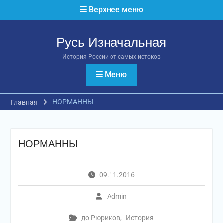
Перейти
Верхнее меню
к
содержимому
Русь Изначальная
История России от самых истоков
Меню
НОРМАННЫ
Главная
НОРМАННЫ
09.11.2016
Admin
до Рюриков
,
История