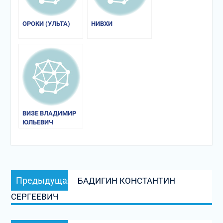
ОРОКИ (УЛЬТА)
НИВХИ
ВИЗЕ ВЛАДИМИР
ЮЛЬЕВИЧ
Навигация
Предыдущая
Предыдущая
БАДИГИН КОНСТАНТИН
по
запись:
СЕРГЕЕВИЧ
записям