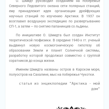
О. Шмидт руководил созданием на побережье
Северного Ледовитого океана сети полярных станций,
ему принадлежит идея организации дрейфующих
научных станций по изучению Арктики. В 1937 он
возглавил воздушную экспедицию по развертыванию
СП-1, а затем — по снятию папанинцев со льдины.
По инициативе О. Шмидта был создан Институт
теоретической геофизики. В середине 1940-х гг. ученый
выдвинул новую космогоническую гипотезу об
образовании Земли и планет Солнечной системы,
разработку которой продолжал совместно с группой
соратников до конца жизни.
Именем Шмидта названы остров в Карском море,
полуостров на Сахалине, мыс на побережье Чукотки.
статья из энциклопедии "Арктика - мой
дом"