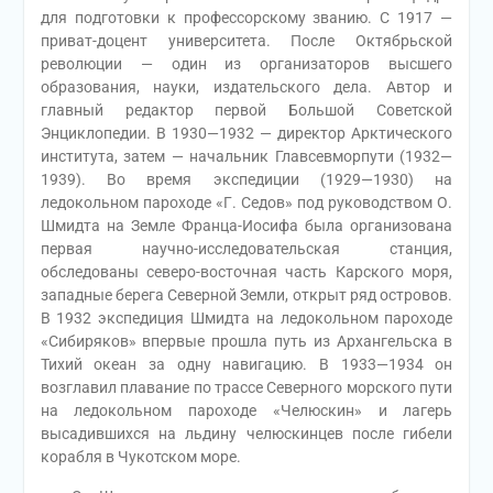
для подготовки к профессорскому званию. С 1917 —
приват-доцент университета. После Октябрьской
революции — один из организаторов высшего
образования, науки, издательского дела. Автор и
главный редактор первой Большой Советской
Энциклопедии. В 1930—1932 — директор Арктического
института, затем — начальник Главсевморпути (1932—
1939). Во время экспедиции (1929—1930) на
ледокольном пароходе «Г. Седов» под руководством О.
Шмидта на Земле Франца-Иосифа была организована
первая научно-исследовательская станция,
обследованы северо-восточная часть Карского моря,
западные берега Северной Земли, открыт ряд островов.
В 1932 экспедиция Шмидта на ледокольном пароходе
«Сибиряков» впервые прошла путь из Архангельска в
Тихий океан за одну навигацию. В 1933—1934 он
возглавил плавание по трассе Северного морского пути
на ледокольном пароходе «Челюскин» и лагерь
высадившихся на льдину челюскинцев после гибели
корабля в Чукотском море.