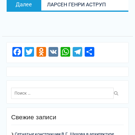
Следующая
Далее
ЛАРСЕН ГЕНРИ АСТРУП
запись:
Facebook
Twitter
Odnoklassniki
VK
WhatsApp
Telegram
Отправи
Поиск
по:
Свежие записи
Сетчатые конструкции В.Г. Шухова в архитектуре