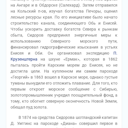
на Ангаре и в Обдорске (Салехард). Затем отправился
на Кольский п-ов, изучал богатства Печоры, оценил
лесные ресурсы края. По его инициативе было начато
строительство канала, соединяющего Обь и Енисей.
Чтобы ускорить доставку богатств Севера к рынкам
сбыта, Сидоров предпринял энергичные меры к
использованию Северного морского пути,
финансировал гидрографические изыскания в устьях
Енисея и Оби. Он организовал экспедицию
П.
Крузенштерна
на шхуне «Ермак», которая в 1862
пыталась пройти Карским морем до Енисея, но не
достигла цели. На купленном им самим пароходе
«Георгий» в 1863 вошел в Карское море, однако густые
туманы вынудили его отложить плавание. Для того, кто
первым откроет морское сообщение с Сибирью,
золотопромышленник учредил поощрительный фонд, а
тому, кто обогнет северную оконечность Новой Земли,
обещал пуд золота.
В 1874 на средства Сидорова шотландский капитан
Д. Уиггинс на пароходе «Диана» совершил первое в