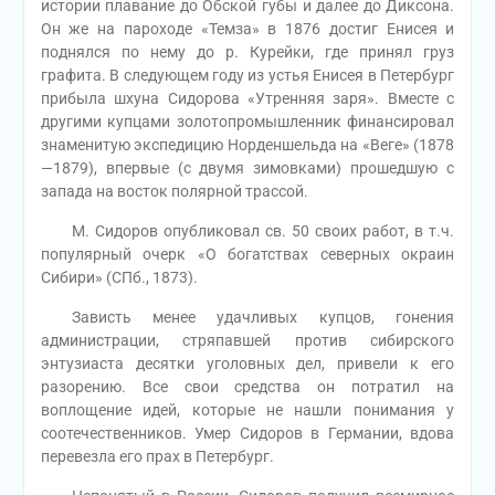
истории плавание до Обской губы и далее до Диксона.
Он же на пароходе «Темза» в 1876 достиг Енисея и
поднялся по нему до р. Курейки, где принял груз
графита. В следующем году из устья Енисея в Петербург
прибыла шхуна Сидорова «Утренняя заря». Вместе с
другими купцами золотопромышленник финансировал
знаменитую экспедицию Норденшельда на «Веге» (1878
—1879), впервые (с двумя зимовками) прошедшую с
запада на восток полярной трассой.
М. Сидоров опубликовал св. 50 своих работ, в т.ч.
популярный очерк «О богатствах северных окраин
Сибири» (СПб., 1873).
Зависть менее удачливых купцов, гонения
администрации, стряпавшей против сибирского
энтузиаста десятки уголовных дел, привели к его
разорению. Все свои средства он потратил на
воплощение идей, которые не нашли понимания у
соотечественников. Умер Сидоров в Германии, вдова
перевезла его прах в Петербург.