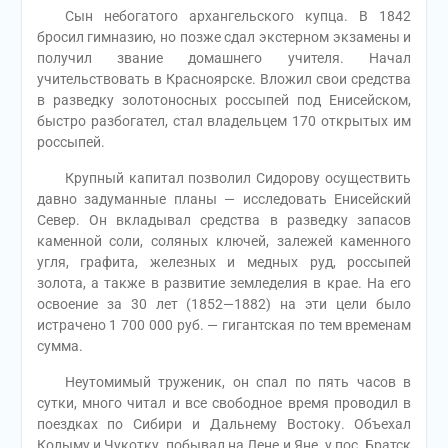
Сын небогатого архангельского купца. В 1842
бросил гимназию, но позже сдал экстерном экзамены и
получил звание домашнего учителя. Начал
учительствовать в Красноярске. Вложил свои средства
в разведку золотоносных россыпей под Енисейском,
быстро разбогател, стал владельцем 170 открытых им
россыпей.
Крупный капитал позволил Сидорову осуществить
давно задуманные планы — исследовать Енисейский
Север. Он вкладывал средства в разведку запасов
каменной соли, соляных ключей, залежей каменного
угля, графита, железных и медных руд, россыпей
золота, а также в развитие земледелия в крае. На его
освоение за 30 лет (1852—1882) на эти цели было
истрачено 1 700 000 руб. — гигантская по тем временам
сумма.
Неутомимый труженик, он спал по пять часов в
сутки, много читал и все свободное время проводил в
поездках по Сибири и Дальнему Востоку. Объехал
Колыму и Чукотку, побывал на Лене и Яне, у пос. Братск