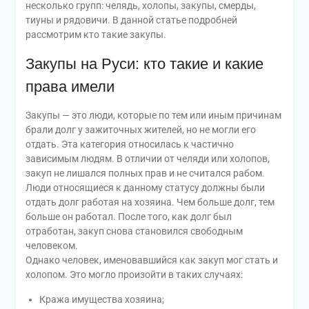
несколько групп: челядь, холопы, закупы, смерды,
тиуны и рядовичи. В данной статье подробней
рассмотрим кто такие закупы.
Закупы на Руси: кто такие и какие
права имели
Закупы — это люди, которые по тем или иным причинам
брали долг у зажиточных жителей, но не могли его
отдать. Эта категория относилась к частично
зависимым людям. В отличии от челяди или холопов,
закуп не лишался полных прав и не считался рабом.
Люди относящиеся к данному статусу должны были
отдать долг работая на хозяина. Чем больше долг, тем
больше он работал. После того, как долг был
отработан, закуп снова становился свободным
человеком.
Однако человек, именовавшийся как закуп мог стать и
холопом. Это могло произойти в таких случаях:
Кража имущества хозяина;