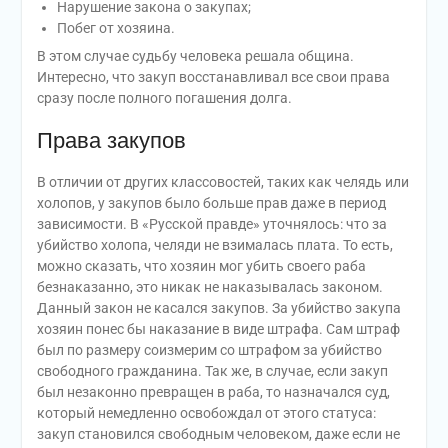
Нарушение закона о закупах;
Побег от хозяина.
В этом случае судьбу человека решала община.
Интересно, что закуп восстанавливал все свои права
сразу после полного погашения долга.
Права закупов
В отличии от других классовостей, таких как челядь или
холопов, у закупов было больше прав даже в период
зависимости. В «Русской правде» уточнялось: что за
убийство холопа, челяди не взималась плата. То есть,
можно сказать, что хозяин мог убить своего раба
безнаказанно, это никак не наказывалась законом.
Данный закон не касался закупов. За убийство закупа
хозяин понес бы наказание в виде штрафа. Сам штраф
был по размеру соизмерим со штрафом за убийство
свободного гражданина. Так же, в случае, если закуп
был незаконно превращен в раба, то назначался суд,
который немедленно освобождал от этого статуса:
закуп становился свободным человеком, даже если не