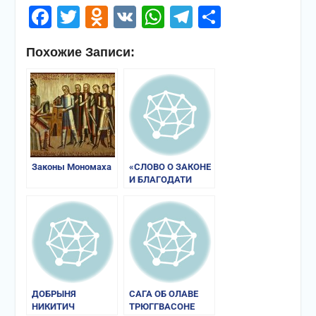
Facebook
Twitter
Odnoklassniki
VK
WhatsApp
Telegram
Отправи
Похожие Записи:
Законы Мономаха
«СЛОВО О ЗАКОНЕ
И БЛАГОДАТИ
МИТРОПОЛИТА
ИЛАРИОНА»
ДОБРЫНЯ
САГА ОБ ОЛАВЕ
НИКИТИЧ
ТРЮГГВАСОНЕ