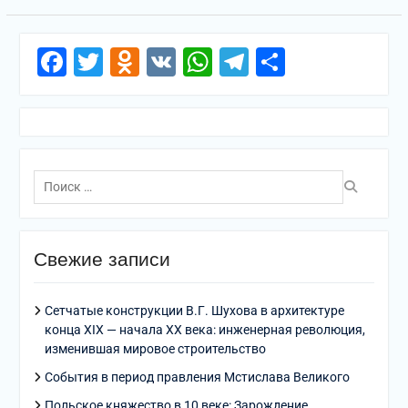
Facebook
Twitter
Odnoklassniki
VK
WhatsApp
Telegram
Отправи
Поиск
по:
Свежие записи
Сетчатые конструкции В.Г. Шухова в архитектуре
конца XIX — начала XX века: инженерная революция,
изменившая мировое строительство
События в период правления Мстислава Великого
Польское княжество в 10 веке: Зарождение