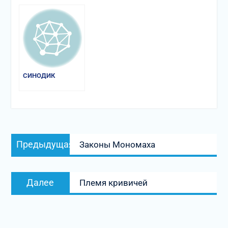
СИНОДИК
Навигация
Предыдущая
Предыдущая
Законы Мономаха
по
запись:
записям
Следующая
Далее
Племя кривичей
запись: