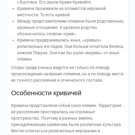
с Балтики. Его звали Криве-Кревейте.
Кривичи проживали на холмистой неровной
местности. То есть кривой.
Между представителями племени были родственные,
кровные отношения. А кровное родство
обозначалось словом «крив».
Кривичи придерживались иных, «кривых»
религиозных взглядов. Они больше почитали Велеса,
нежели Перуна. Они как бы ушли «вкривь» от иных
племен.
Споры среди ученых ведутся не только по поводу
происхождения названия племени, но и по поводу места
их точного расселения и этнического состава.
Особенности кривичей
Кривичи представляли собой союз племен. Территория
их расселения простиралась на огромные
пространства. Поэтому в разных землях,
принадлежавших кривичам, была различная культура.
Могли отличаться религиозные верования и