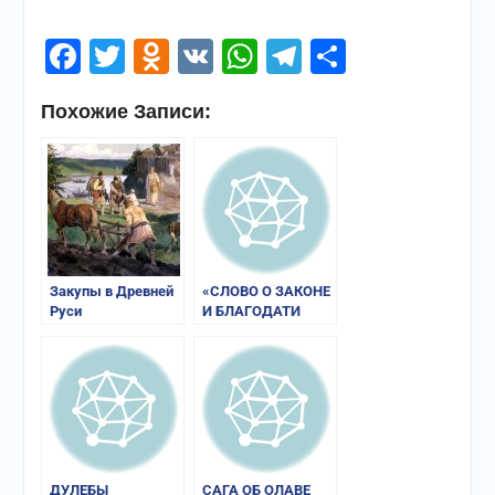
Facebook
Twitter
Odnoklassniki
VK
WhatsApp
Telegram
Отправи
Похожие Записи:
Закупы в Древней
«СЛОВО О ЗАКОНЕ
Руси
И БЛАГОДАТИ
МИТРОПОЛИТА
ИЛАРИОНА»
ДУЛЕБЫ
САГА ОБ ОЛАВЕ