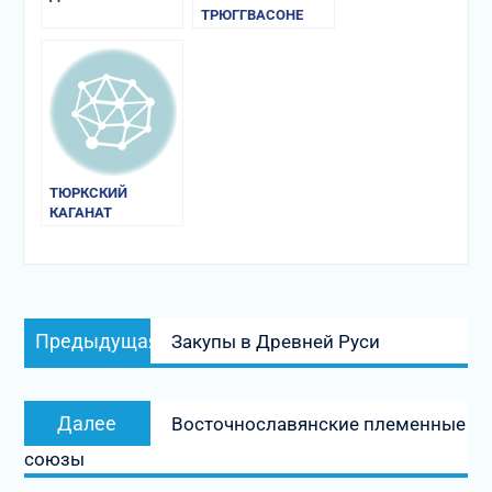
ТРЮГГВАСОНЕ
ТЮРКСКИЙ
КАГАНАТ
Навигация
Предыдущая
Предыдущая
Закупы в Древней Руси
по
запись:
записям
Следующая
Далее
Восточнославянские племенные
запись:
союзы