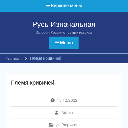
Перейти
Верхнее меню
к
содержимому
Русь Изначальная
История России от самых истоков
Меню
Племя кривичей
Главная
Племя кривичей
15.12.2022
Admin
до Рюриков