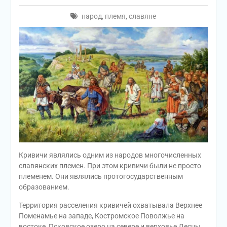
народ
,
племя
,
славяне
Кривичи являлись одним из народов многочисленных
славянских племен. При этом кривичи были не просто
племенем. Они являлись протогосударственным
образованием.
Территория расселения кривичей охватывала Верхнее
Поменамье на западе, Костромское Поволжье на
востоке, Псковское озеро на севере и верховье Десны