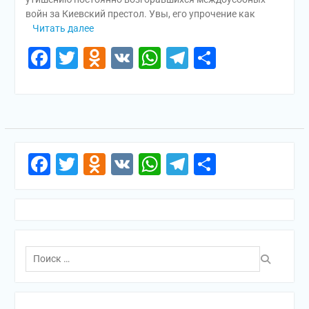
войн за Киевский престол. Увы, его упрочение как
Читать далее
Facebook
Twitter
Odnoklassniki
VK
WhatsApp
Telegram
Отправи
Facebook
Twitter
Odnoklassniki
VK
WhatsApp
Telegram
Отправи
Поиск
по: