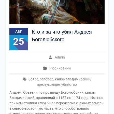
Кто и за что убил Андрея
АВГ
25
Боголюбского
Admin
Рюриковичи
бояре
,
заговор
,
князь владимирский
,
преступление
,
убийство
Андрей Юрьевич по прозвищу Боголюбский, князь
Владимирский, правивший с 1157 по 1174 года. Именно
при нем столица Руси была перенесена с южных земель
в северо-восточную часть, что способствовало
утишению постоянно возгоравшихся междоусобных