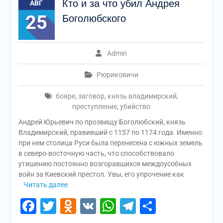
Кто и за что убил Андрея
АВГ
25
Боголюбского
Admin
Рюриковичи
бояре
,
заговор
,
князь владимирский
,
преступление
,
убийство
Андрей Юрьевич по прозвищу Боголюбский, князь
Владимирский, правивший с 1157 по 1174 года. Именно
при нем столица Руси была перенесена с южных земель
в северо-восточную часть, что способствовало
утишению постоянно возгоравшихся междоусобных
войн за Киевский престол. Увы, его упрочение как
Читать далее
Facebook
Twitter
Odnoklassniki
VK
WhatsApp
Telegram
Отправи