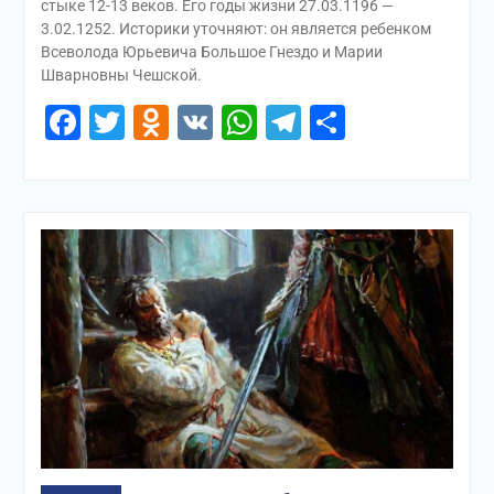
стыке 12-13 веков. Его годы жизни 27.03.1196 —
3.02.1252. Историки уточняют: он является ребенком
Всеволода Юрьевича Большое Гнездо и Марии
Шварновны Чешской.
Facebook
Twitter
Odnoklassniki
VK
WhatsApp
Telegram
Отправи