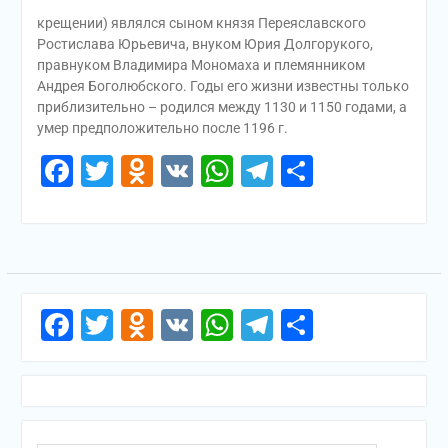
крещении) являлся сыном князя Переяславского
Ростислава Юрьевича, внуком Юрия Долгорукого,
правнуком Владимира Мономаха и племянником
Андрея Боголюбского. Годы его жизни известны только
приблизительно – родился между 1130 и 1150 годами, а
умер предположительно после 1196 г.
Facebook
Twitter
Odnoklassniki
VK
WhatsApp
Telegram
Отправи
Facebook
Twitter
Odnoklassniki
VK
WhatsApp
Telegram
Отправи
Поиск