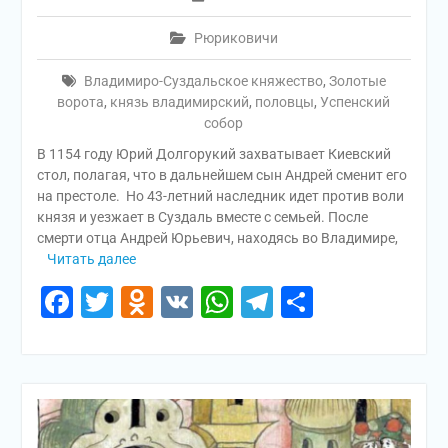
Рюриковичи
Владимиро-Суздальское княжество
,
Золотые
ворота
,
князь владимирский
,
половцы
,
Успенский
собор
В 1154 году Юрий Долгорукий захватывает Киевский
стол, полагая, что в дальнейшем сын Андрей сменит его
на престоле. Но 43-летний наследник идет против воли
князя и уезжает в Суздаль вместе с семьей. После
смерти отца Андрей Юрьевич, находясь во Владимире,
Читать далее
Facebook
Twitter
Odnoklassniki
VK
WhatsApp
Telegram
Отправи