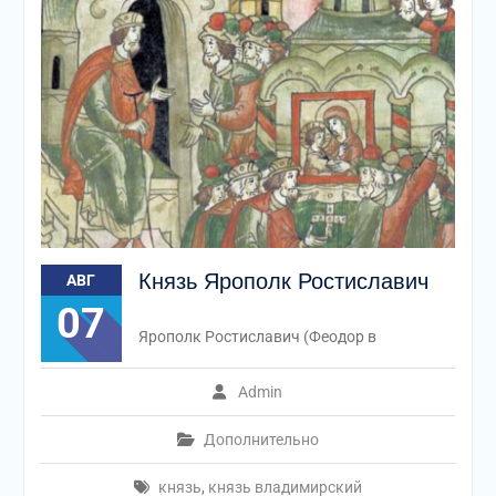
Князь Ярополк Ростиславич
АВГ
07
Ярополк Ростиславич (Феодор в
Admin
Дополнительно
князь
,
князь владимирский