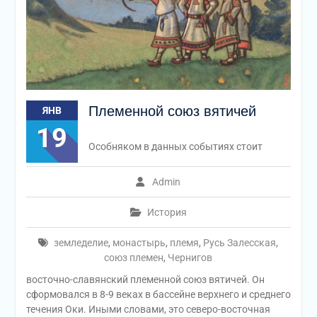
Племенной союз вятичей
ЯНВ
19
Особняком в данных событиях стоит
Admin
История
земледелие
,
монастырь
,
племя
,
Русь Залесская
,
союз племен
,
Чернигов
восточно-славянский племенной союз вятичей. Он
сформовался в 8-9 веках в бассейне верхнего и среднего
течения Оки. Иными словами, это северо-восточная