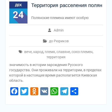
Территория расселения полян
ДЕК
24
Полянские племена имеют особую
Admin
до Рюриков
вече
,
народ
,
племя
,
славяне
,
союз племен
,
территория
значимость в истории зарождения Русского
государства. Они проживали на территории, в пределах
которой в настоящее время располагается Киевская
область.
Facebook
Twitter
Odnoklassniki
VK
WhatsApp
Telegram
Отправи