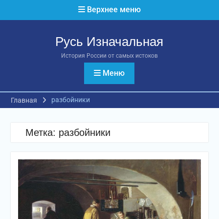
Перейти
Верхнее меню
к
содержимому
Русь Изначальная
История России от самых истоков
Меню
разбойники
Главная
Метка:
разбойники