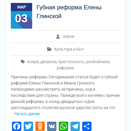
Губная реформа Елены
МАР
03
Глинской
Admin
Культура и быт
бояре
,
дворяне
,
преступность
,
разбойники
,
реформа
Причины реформы Сегодняшняя статья будет о губной
реформе Елены Глинской и Ивана Грозного.
Необходимо рассмотреть её причины, ход и
последствия для страны. Прежде всего начнём с причин
данной реформы: к концу двадцатых годов
шестнадцатого столетия русское царство (хоть на тот
Читать далее
Facebook
Twitter
Odnoklassniki
VK
WhatsApp
Telegram
Отправи