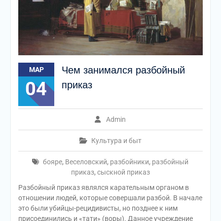
Чем занимался разбойный
МАР
04
приказ
Admin
Культура и быт
бояре
,
Веселовский
,
разбойники
,
разбойный
приказ
,
сыскной приказ
Разбойный приказ являлся карательным органом в
отношении людей, которые совершали разбой. В начале
это были убийцы-рецидивисты, но позднее к ним
присоединились и «тати» (воры). Данное учреждение