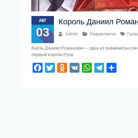
Король Даниил Роман
АВГ
03
Admin
Рюриковичи
Гали
Князь Даниил Романович – одна из знаменитых лич
первый король Руси.
Facebook
Twitter
Odnoklassniki
VK
WhatsApp
Telegr
Отп