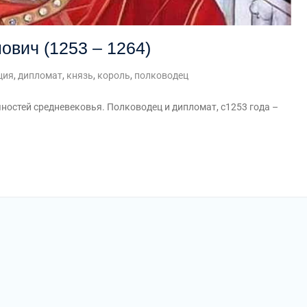
ович (1253 – 1264)
ция
,
дипломат
,
князь
,
король
,
полководец
ностей средневековья. Полководец и дипломат, с1253 года –
am
равить