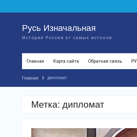
Перейти
к
содержимому
Русь Изначальная
История России от самых истоков
Главная
Карта сайта
Обратная связь
РУ
дипломат
Главная
Метка:
дипломат