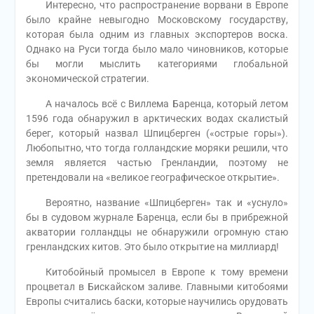
Интересно, что распространение ворвани в Европе
было крайне невыгодно Московскому государству,
которая была одним из главных экспортеров воска.
Однако на Руси тогда было мало чиновников, которые
бы могли мыслить категориями глобальной
экономической стратегии.
А началось всё с Виллема Баренца, который летом
1596 года обнаружил в арктических водах скалистый
берег, который назвал Шпицберген («острые горы»).
Любопытно, что тогда голландские моряки решили, что
земля является частью Гренландии, поэтому не
претендовали на «великое географическое открытие».
Вероятно, название «Шпицберген» так и «уснуло»
бы в судовом журнале Баренца, если бы в прибрежной
акватории голландцы не обнаружили огромную стаю
гренландских китов. Это было открытие на миллиард!
Китобойный промысел в Европе к тому времени
процветал в Бискайском заливе. Главными китобоями
Европы считались баски, которые научились орудовать