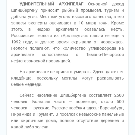
УДИВИТЕЛЬНЫЙ АРХИПЕЛАГ
Основной доход
Шпицбергену приносит рыбный промысел, туризм и
добыча угля. Местный уголь высокого качества, а его
запасы эксперты оценивают в 10 млрд тонн. Кроме
этого, в недрах архипелага оказалась нефть.
Российские геологи из «Арктикугля» нашли её ещё в
1992 году, и долгое время скрывали от норвежцев.
Геологи полагают, что количество углеводорода на
архипелаге сопоставимо с Тимано-Печорской
нефтегазоносной провинцией.
На архипелаге не принято умирать. Здесь даже нет
кладбища, поскольку могилы могут раскапывать
белые медведи.
Сейчас население Шпицбергена составляет 2500
человек. Большая часть — норвежцы, около 500
человек — русские. Русские посёлки здесь: Баренцбург,
Пирамида и Грумант. В посёлках невысокие панельные
или кирпичные дома, полное отсутствие деревьев и
какой-либо зелени.