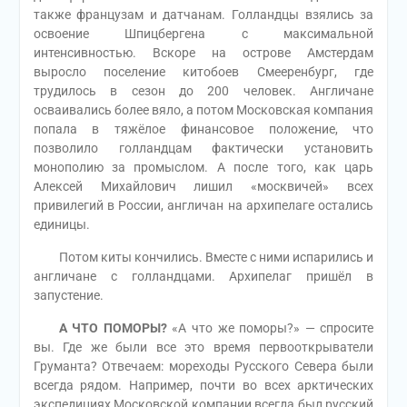
также французам и датчанам. Голландцы взялись за
освоение Шпицбергена с максимальной
интенсивностью. Вскоре на острове Амстердам
выросло поселение китобоев Смееренбург, где
трудилось в сезон до 200 человек. Англичане
осваивались более вяло, а потом Московская компания
попала в тяжёлое финансовое положение, что
позволило голландцам фактически установить
монополию за промыслом. А после того, как царь
Алексей Михайлович лишил «москвичей» всех
привилегий в России, англичан на архипелаге остались
единицы.
Потом киты кончились. Вместе с ними испарились и
англичане с голландцами. Архипелаг пришёл в
запустение.
А ЧТО ПОМОРЫ?
«А что же поморы?» — спросите
вы. Где же были все это время первооткрыватели
Груманта? Отвечаем: мореходы Русского Севера были
всегда рядом. Например, почти во всех арктических
экспедициях Московской компании всегда был русский