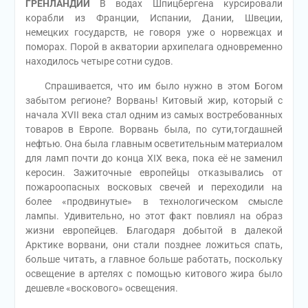
ГРЕНЛАНДИИ
В водах Шпицбергена курсировали
корабли из Франции, Испании, Дании, Швеции,
немецких государств, не говоря уже о норвежцах и
поморах. Порой в акватории архипелага одновременно
находилось четыре сотни судов.
Спрашивается, что им было нужно в этом Богом
забытом регионе? Ворвань! Китовый жир, который с
начала XVII века стал одним из самых востребованных
товаров в Европе. Ворвань была, по сути,тогдашней
нефтью. Она была главным осветительным материалом
для ламп почти до конца XIX века, пока её не заменил
керосин. Зажиточные европейцы отказывались от
пожароопасных восковых свечей и переходили на
более «продвинутые» в технологическом смысле
лампы. Удивительно, но этот факт повлиял на образ
жизни европейцев. Благодаря добытой в далекой
Арктике ворвани, они стали позднее ложиться спать,
больше читать, а главное больше работать, поскольку
освещение в артелях с помощью китового жира было
дешевле «воскового» освещения.