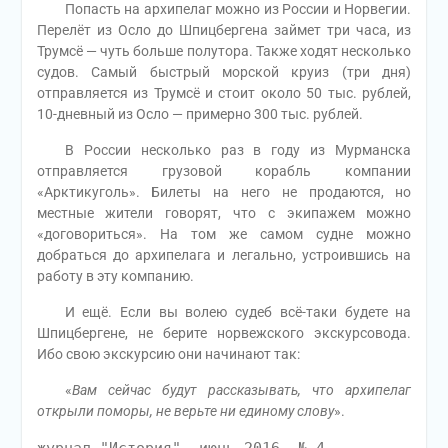
Попасть на архипелаг можно из России и Норвегии.
Перелёт из Осло до Шпицбергена займет три часа, из
Трумсё — чуть больше полутора. Также ходят несколько
судов. Самый быстрый морской круиз (три дня)
отправляется из Трумсё и стоит около 50 тыс. рублей,
10-дневный из Осло — примерно 300 тыс. рублей.
В России несколько раз в году из Мурманска
отправляется грузовой корабль компании
«Арктикуголь». Билеты на него не продаются, но
местные жители говорят, что с экипажем можно
«договориться». На том же самом судне можно
добраться до архипелага и легально, устроившись на
работу в эту компанию.
И ещё. Если вы волею судеб всё-таки будете на
Шпицбергене, не берите норвежского экскурсовода.
Ибо свою экскурсию они начинают так:
«
Вам сейчас будут рассказывать, что архипелаг
открыли поморы, не верьте ни единому слову
».