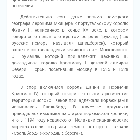
поселения.
Действительно, есть даже письмо немецкого
географа Иеронима Мюнцера к португальскому королю
Жуану II, написанное в конце XV веке, в котором
говорится о недавно открытом острове Груманд (так
русские поморы называли Шпицберген), который
входит в состав владений великого князя Московского.
О Груманде, который принадлежит Василию III,
докладывал королю Кристиану II датский адмирал
Северин Норби, посетивший Москву в 1525 и 1528
годах.
В спор включился король Дании и Норвегии
Кристиан IV, который говорил, что эти арктические
территории испокон веков принадлежали норвежцам и
назывались Свальбард. В качестве аргумента
приводилась выжимка из старой норвежской хроники,
что в 1194 году недалеко от Исландии скандинавские
мореплаватели открыли землю, которую назвали
«Свальбард» («холодные берега»).