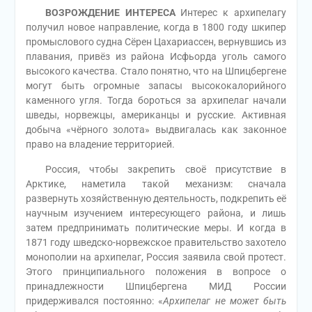
ВОЗРОЖДЕНИЕ ИНТЕРЕСА
Интерес к архипелагу
получил новое направление, когда в 1800 году шкипер
промыслового судна Сёрен Цахариассен, вернувшись из
плавания, привёз из района Исфьорда уголь самого
высокого качества. Стало понятно, что на Шпицбергене
могут быть огромные запасы высококалорийного
каменного угля. Тогда бороться за архипелаг начали
шведы, норвежцы, американцы и русские. Активная
добыча «чёрного золота» выдвигалась как законное
право на владение территорией.
Россия, чтобы закрепить своё присутствие в
Арктике, наметила такой механизм: сначала
развернуть хозяйственную деятельность, подкрепить её
научным изучением интересующего района, и лишь
затем предпринимать политические меры. И когда в
1871 году шведско-норвежское правительство захотело
монополии на архипелаг, Россия заявила свой протест.
Этого принципиального положения в вопросе о
принадлежности Шпицбергена МИД России
придерживался постоянно: «
Архипелаг не может быть