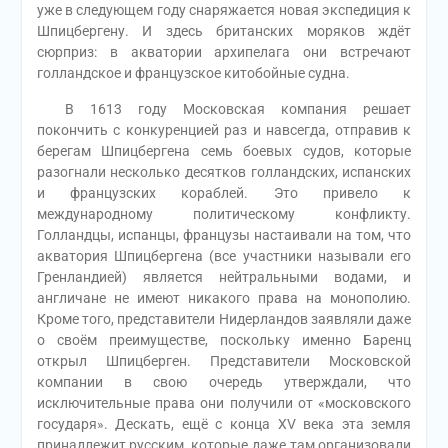
уже в следующем году снаряжается новая экспедиция к
Шпицбергену. И здесь британских моряков ждёт
сюрприз: в акватории архипелага они встречают
голландское и французское китобойные судна.
В 1613 году Московская компания решает
покончить с конкуренцией раз и навсегда, отправив к
берегам Шпицбергена семь боевых судов, которые
разогнали несколько десятков голландских, испанских
и французских кораблей. Это привело к
международному политическому конфликту.
Голландцы, испанцы, французы настаивали на том, что
акватория Шпицбергена (все участники называли его
Гренландией) является нейтральными водами, и
англичане не имеют никакого права на монополию.
Кроме того, представители Нидерландов заявляли даже
о своём преимуществе, поскольку именно Баренц
открыл Шпицберген. Представители Московской
компании в свою очередь утверждали, что
исключительные права они получили от «московского
государя». Дескать, ещё с конца XV века эта земля
принадлежит русским, которые даже там организовали