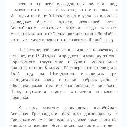
Уже в XX веке исследователи поставят под
сомнение этот факт. Возможно, кто-то и плыл из
Исландии в конце XII века и наткнулся на какие-то
«холодные берега», однако, вероятней всего,
Свальбардом отважные моряки тогда назвали
местность на востоке Гренландии или остров Ян-Майен,
которые не имеют никакого отношения к Шпицбергену.
Неизвестно, поверили ли англичане в норвежскую
легенду, но в 1614 году они предложили монарху датско-
норвежского государство выкупить монопольное
право на остров. Кристиан IV отверг предложение, и в
1615 году на Шпицбергене высадились три
скандинавских воина с целью собрать дань с
обосновавшихся там интернациональных китобоев.
Правда,труженики гарпуна отправили норвежцев
восвояси.
К этому моменту голландская китобойная
Северная Гренландская компания договорилась с
британскими «москвичами» о делении архипелага на
две сферы влияния. Незначительные части достались