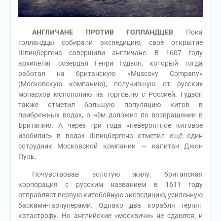
АНГЛИЧАНЕ ПРОТИВ ГОЛЛАНДЦЕВ
Пока
голландцы собирали экспедицию, своё открытие
Шпицбергена совершили англичане. В 1607 году
архипелаг созерцал Генри Гудзон, который тогда
работал на британскую «Muscovy Company»
(Московскую компанию), получившую от русских
монархов монополию на торговлю с Россией. Гудзон
также отметил большую популяцию китов в
прибрежных водах, о чём доложил по возвращении в
Британию. А через три года «невероятное китовое
изобилие» в водах Шпицбергена отметил ещё один
сотрудник Московской компании — капитан Джон
Пуль.
Почувствовав золотую жилу, британская
корпорация с русским названием в 1611 году
отправляет первую китобойную экспедицию, усиленную
басками-гарпунерами. Однако два корабля терпят
катастрофу. Но английские «москвичи» не сдаются, и