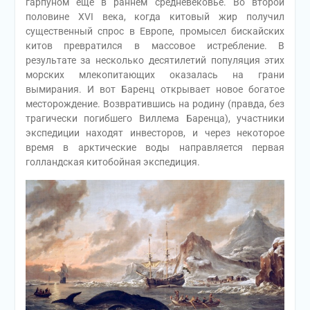
гарпуном ещё в раннем средневековье. Во второй
половине XVI века, когда китовый жир получил
существенный спрос в Европе, промысел бискайских
китов превратился в массовое истребление. В
результате за несколько десятилетий популяция этих
морских млекопитающих оказалась на грани
вымирания. И вот Баренц открывает новое богатое
месторождение. Возвратившись на родину (правда, без
трагически погибшего Виллема Баренца), участники
экспедиции находят инвесторов, и через некоторое
время в арктические воды направляется первая
голландская китобойная экспедиция.