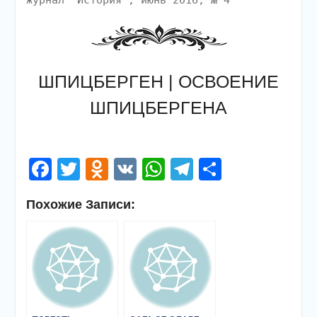
журнал "История", июнь 2016, № 4
ШПИЦБЕРГЕН | ОСВОЕНИЕ
ШПИЦБЕРГЕНА
Facebook
Twitter
Odnoklassniki
VK
WhatsApp
Telegram
Отправи
Похожие Записи: