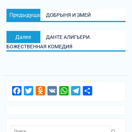
Навигация
Предыдущая
Предыдущая
ДОБРЫНЯ И ЗМЕЙ
по
запись:
записям
Следующая
Далее
ДАНТЕ АЛИГЬЕРИ.
запись:
БОЖЕСТВЕННАЯ КОМЕДИЯ
Facebook
Twitter
Odnoklassniki
VK
WhatsApp
Telegram
Отправи
Поиск